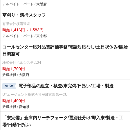
アルバイト・パート / 大阪府
草刈り・清掃スタッフ
有限会社横溝造園
時給1,416円～1,583円
アルバイト・パート / 東京都
コールセンター応対品質評価事務/電話対応なし/土日祝休み/開始
日調整可
株式会社ベルシステム24
時給1,700円
派遣社員 / 大阪府
電子部品の組立・検査/寮完備/日払い/工場・製造
NEW
UTエージェント株式会社AGT東海第一CU
時給1,400円
派遣社員 / 愛知県
「寮完備」倉庫内リーチフォーク/選別仕分け/即入寮/製造・工
場/日勤/日払い