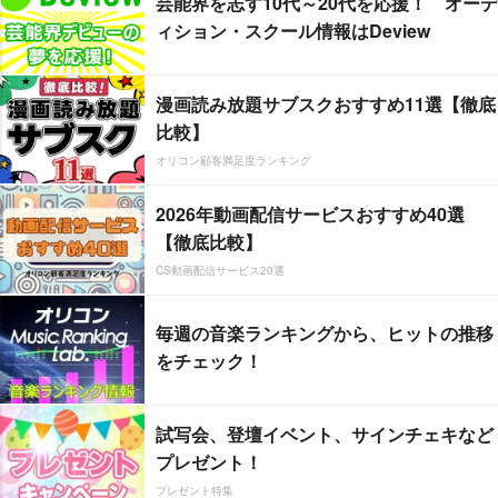
芸能界を志す10代～20代を応援！ オーデ
ィション・スクール情報はDeview
漫画読み放題サブスクおすすめ11選【徹底
比較】
オリコン顧客満足度ランキング
2026年動画配信サービスおすすめ40選
【徹底比較】
CS動画配信サービス20選
毎週の音楽ランキングから、ヒットの推移
をチェック！
試写会、登壇イベント、サインチェキなど
プレゼント！
プレゼント特集