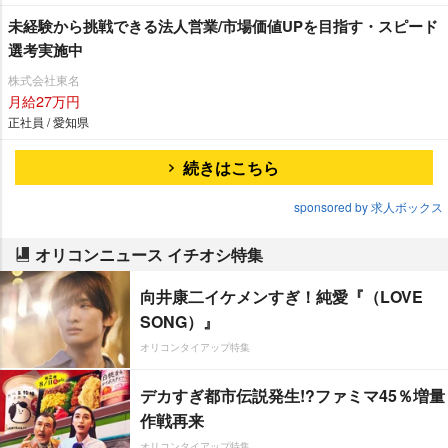
未経験から挑戦できる法人営業/市場価値UPを目指す・スピード
選考実施中
株式会社東名
月給27万円
正社員 / 愛知県
続きはこちら
sponsored by 求人ボックス
オリコンニュース イチオシ特集
向井康二イケメンすぎ！純愛『（LOVE
SONG）』
オリコンタイアップ特集
デカすぎ都市伝説発生!?ファミマ45％増量
作戦再来
オリコンタイアップ特集