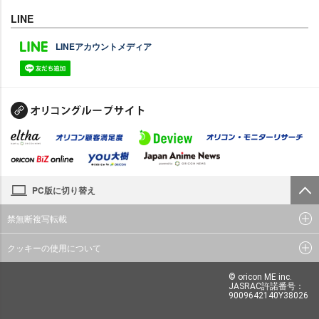
LINE
LINEアカウントメディア
PC版に切り替え
禁無断複写転載
クッキーの使用について
© oricon ME inc.
JASRAC許諾番号：
9009642140Y38026