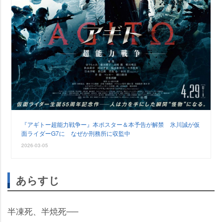
『アギトー超能力戦争ー』本ポスター＆本予告が解禁 氷川誠が仮
面ライダーG7に なぜか刑務所に収監中
2026-03-05
あらすじ
半凍死、半焼死──