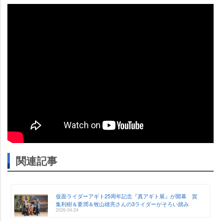
関連記事
仮面ライダーアギト25周年記念『真アギト展』が開幕 賀
集利樹＆要潤＆牧山雄亮さんの3ライダーがそろい踏み
2026-04-24