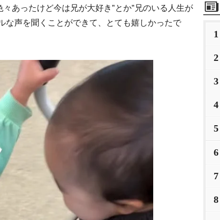
”色々あったけど今は兄が大好き”とか”兄のいる人生が
アルな声を聞くことができて、とても嬉しかったで
1
2
3
4
5
6
7
8