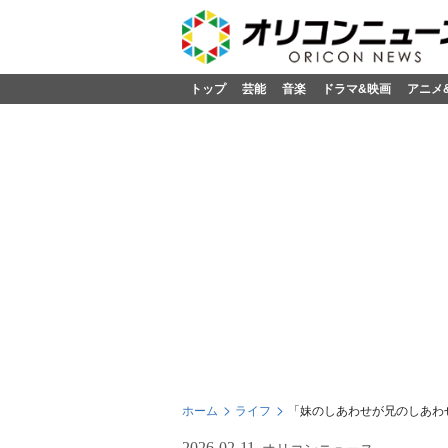
トップ
芸能
音楽
ドラマ&映画
アニメ
ホーム
ライフ
「妹のしあわせが兄のしあわ
2026-02-11