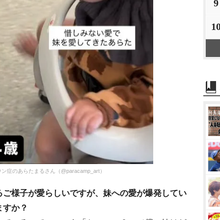
9
1
のあらたまるさん（@paracamp_art）
るご様子が愛らしいですが、妹への愛が爆発してい
ますか？