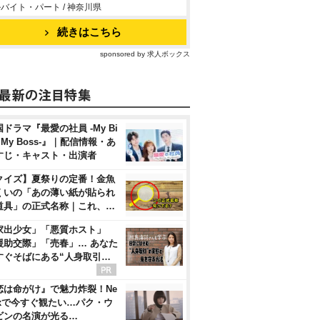
バイト・パート / 神奈川県
続きはこちら
sponsored by 求人ボックス
ドラマ『最愛の社員 -My Bi
, My Boss-』｜配信情報・あ
すじ・キャスト・出演者
クイズ】夏祭りの定番！金魚
くいの「あの薄い紙が貼られ
道具」の正式名称｜これ、…
家出少女」「悪質ホスト」
援助交際」「売春」… あなた
すぐそばにある“人身取引…
恋は命がけ』で魅力炸裂！Ne
flixで今すぐ観たい…パク・ウ
ビンの名演が光る…