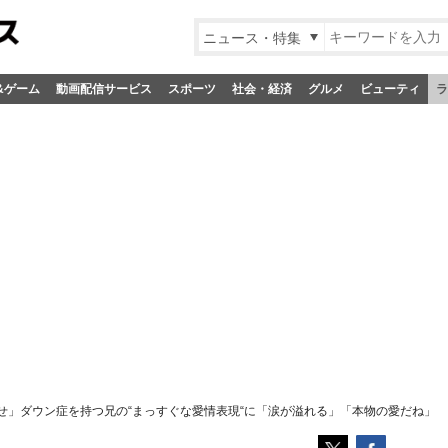
ニュース・特集
&ゲーム
動画配信サービス
スポーツ
社会・経済
グルメ
ビューティ
ラ
せ」ダウン症を持つ兄の“まっすぐな愛情表現“に「涙が溢れる」「本物の愛だね」