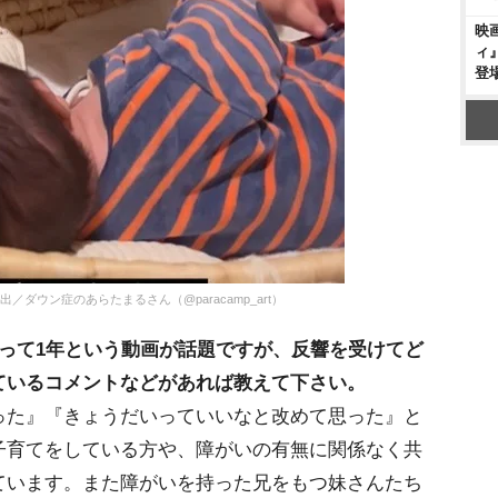
映
ィ
登
ダウン症のあらたまるさん（@paracamp_art）
って1年という動画が話題ですが、反響を受けてど
ているコメントなどがあれば教えて下さい。
った』『きょうだいっていいなと改めて思った』と
子育てをしている方や、障がいの有無に関係なく共
ています。また障がいを持った兄をもつ妹さんたち