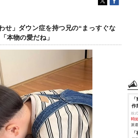
わせ」ダウン症を持つ兄の“まっすぐな
」「本物の愛だね」
「
作
株
時給
派遣
「