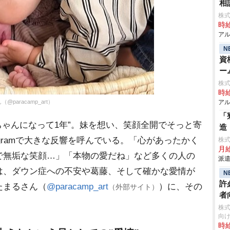
相
株式
時給
アル
N
資
ー
株
時給
aracamp_art）
アル
「
ゃんになって1年”。妹を想い、笑顔全開でそっと寄
造
agramで大きな反響を呼んでいる。「心があったかく
株
月給
で無垢な笑顔…」「本物の愛だね」など多くの人の
派遣
は、ダウン症への不安や葛藤、そして確かな愛情が
N
許
たまるさん（
@paracamp_art
）に、その
（外部サイト）
者
株
向け
時給