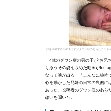
妹を溺愛する兄のようす／ダウン症のあらたまるさん（@p
4歳のダウン症の男の子が“お兄ち
り添うその姿を収めた動画がInst
なって涙が出る」「こんなに純粋
心を動かした兄妹の日常の裏側に
あった。投稿者のダウン症のあら
想いを聞いた。