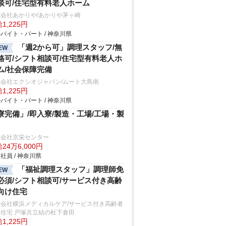
談可/住宅型有料老人ホーム
会社あかりや/あかりや茅ヶ崎
1,225円
バイト・パート / 神奈川県
「週2から可」調理スタッフ/無
EW
格可/シフト相談可/住宅型有料老人ホ
ム/社会保障完備
式会社エクシオジャパン/ムート大島南
1,225円
バイト・パート / 神奈川県
寮完備」/即入寮/製造・工場/工場・製
式会社京栄センター
24万6,000円
社員 / 神奈川県
「福祉調理スタッフ」調理師免
EW
必須/シフト相談可/サービス付き高齢
向け住宅
式会社横浜メディカルケア/サービス付き高齢者
住宅 戸塚共立結の杜下倉田
1,225円