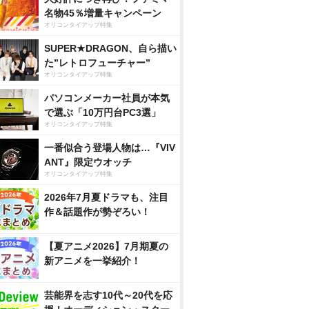
名物45％増量キャンペーン
オリコンタイアップ特集
SUPER★DRAGON、自ら描い
た”レトロフューチャー”
オリコンタイアップ特集
パソコンメーカー社員が本気
で選ぶ「10万円台PC3選」
オリコンタイアップ特集
一番似合う登場人物は…『VIV
ANT』限定ウオッチ
オリコンタイアップ特集
2026年7月夏ドラマも、注目
作＆話題作が勢ぞろい！
【夏アニメ2026】7月期夏の
新アニメを一挙紹介！
芸能界を志す10代～20代を応