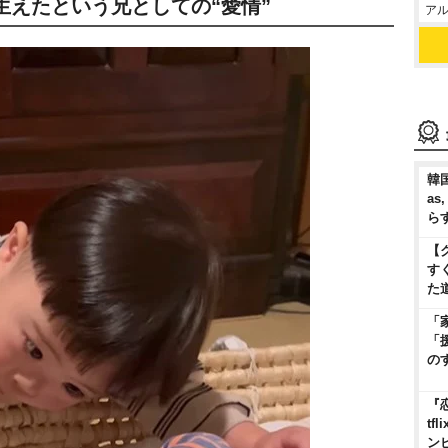
生えたという兄としての“愛情”
アル
韓国
as
ら
【
す
た
「
「
の
『
t
ン