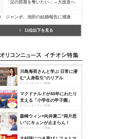
「父の部屋を奪いたい」→大改造へ
0
ジャンボ、池田の結婚報告に感激
11位以下を見る
川島海荷さんと学ぶ 日常に潜
む“人身取引”のリアル
オリコンタイアップ特集
マクドナルドが40年にわたり
支える「小学生の甲子園」
オリコンタイアップ特集
森崎ウィン×向井康二“両片思
い”にキュンが止まらん！
オリコンタイアップ特集
大好評につき再び！ファミマ