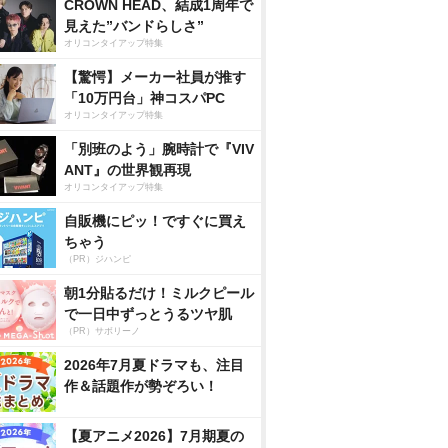
CROWN HEAD、結成1周年で
見えた”バンドらしさ”
オリコンタイアップ特集
【驚愕】メーカー社員が推す
「10万円台」神コスパPC
オリコンタイアップ特集
「別班のよう」腕時計で『VIV
ANT』の世界観再現
オリコンタイアップ特集
自販機にピッ！ですぐに買え
ちゃう
（PR）ジハンピ
朝1分貼るだけ！ミルクピール
で一日中ずっとうるツヤ肌
（PR）サボリーノ
2026年7月夏ドラマも、注目
作＆話題作が勢ぞろい！
【夏アニメ2026】7月期夏の