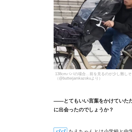
138cmパパの場合…前を見るのが少し難し
（@butterjamkazokuより）
――とてもいい言葉をかけていた
に出会ったのでしょうか？
パパ
たえちゃんとは小学校と中