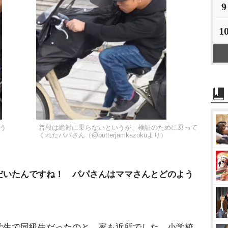
9
1
そう
普段は絶対に乗らないというが、検証のために乗って
くれたパパさん（@butterjamkazokuより）
だいたんですね！ パパさんはママさんとどのよう
学生で同級生だったのと、家も近所でした。小学校