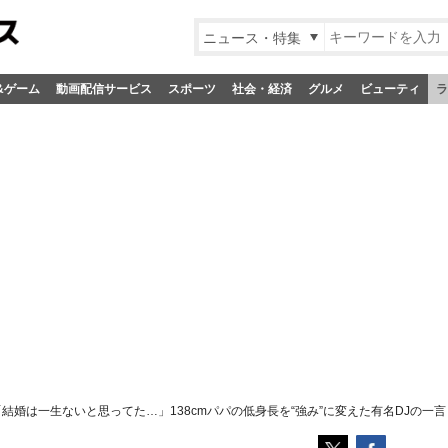
ニュース・特集
&ゲーム
動画配信サービス
スポーツ
社会・経済
グルメ
ビューティ
ラ
「結婚は一生ないと思ってた…」138cmパパの低身長を“強み”に変えた有名DJの一