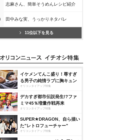
志麻さん、簡単そうめんレシピ紹介
0
田中みな実、うっかりネタバレ
11位以下を見る
イケメンてんこ盛り！尊すぎ
る男子の純情ラブに胸キュン
オリコンタイアップ特集
デカすぎ都市伝説発生!?ファ
ミマ45％増量作戦再来
オリコンタイアップ特集
SUPER★DRAGON、自ら描い
た”レトロフューチャー”
オリコンタイアップ特集