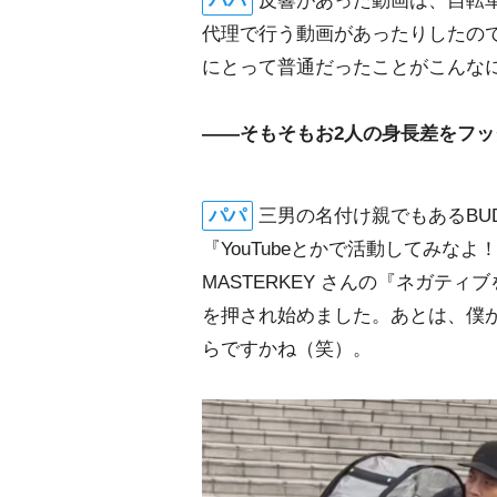
パパ
反響があった動画は、自転
代理で行う動画があったりしたの
にとって普通だったことがこんな
――そもそもお2人の身長差をフッ
パパ
三男の名付け親でもあるBUDDH
『YouTubeとかで活動してみな
MASTERKEY さんの『ネガテ
を押され始めました。あとは、僕が
らですかね（笑）。