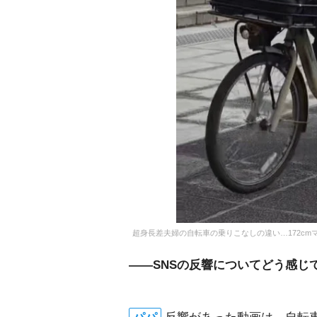
超身長差夫婦の自転車の乗りこなしの違い…172cmママの場
――SNSの反響についてどう感じ