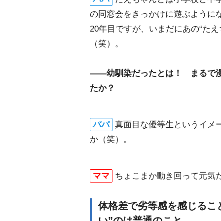
の同窓会をきっかけに遊ぶように
20年目ですが、いまだにあの“た
（笑）。
――幼馴染だったとは！ まるで
たか？
パパ
真面目な優等生というイメ
か（笑）。
ママ
ちょこまか動き回って元気
体格差で劣等感を感じるこ
い”のは普通のこと