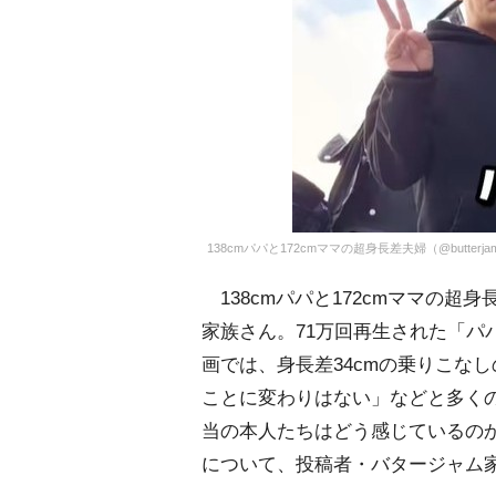
138cmパパと172cmママの超身長差夫婦（@butterja
138cmパパと172cmママの超身
家族さん。71万回再生された「パ
画では、身長差34cmの乗りこな
ことに変わりはない」などと多く
当の本人たちはどう感じているの
について、投稿者・バタージャム