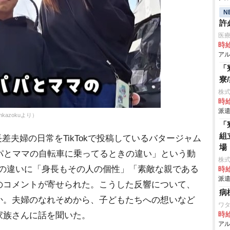
N
許
医療
時給
アル
「
寮
株
時給
派遣
mkazokuより）
「
組
長差夫婦の日常をTikTokで投稿しているバタージャム
場
パとママの自転車に乗ってるときの違い」という動
株
しの違いに「身長もその人の個性」「素敵な親である
時給
派遣
のコメントが寄せられた。こうした反響について、
病
か。夫婦のなれそめから、子どもたちへの想いなど
ワタ
家族さんに話を聞いた。
時給
アル