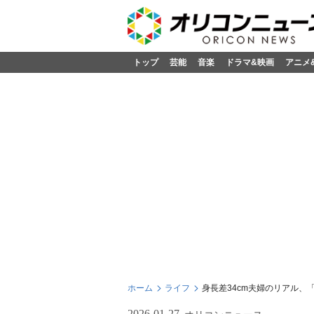
トップ
芸能
音楽
ドラマ&映画
アニメ
ホーム
ライフ
身長差34cm夫婦のリアル、
2026-01-27