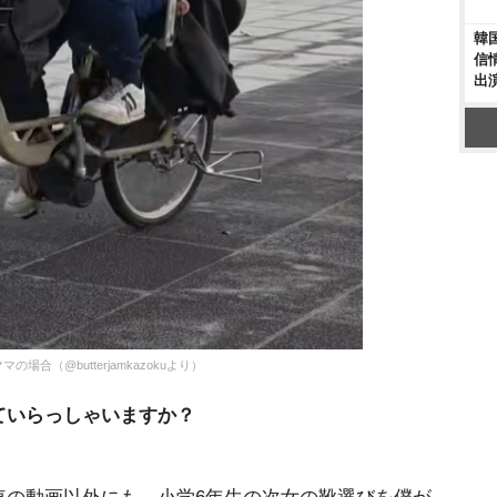
韓
信
出
合（@butterjamkazokuより）
ていらっしゃいますか？