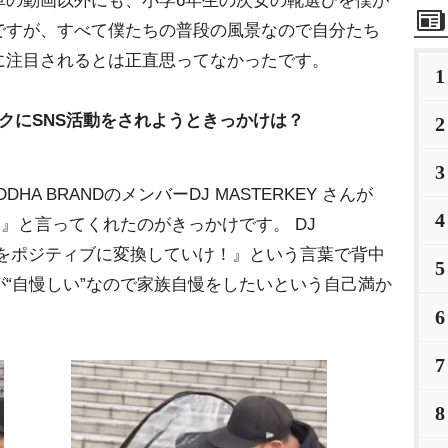
車の動画以外にも、小学6年生の次女の靴選びを僕が
ですが、すべて僕たちの普段の風景なので自分たち
に注目されるとは正直思ってなかったです。
1
クにSNS活動をされようときっかけは？
2
3
A BRANDのメンバーDJ MASTERKEY さんが
4
よ！』と言ってくれたのがきっかけです。 DJ
ィブをポジティブに変換していけ！』という言葉で背中
5
“自慢しい”なので家族自慢をしたいという自己満か
6
7
8