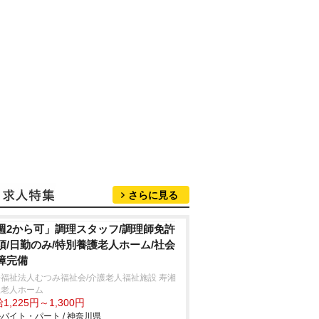
さらに見る
週2から可」調理スタッフ/調理師免許
須/日勤のみ/特別養護老人ホーム/社会
障完備
福祉法人むつみ福祉会/介護老人福祉施設 寿湘
丘老人ホーム
1,225円～1,300円
バイト・パート / 神奈川県