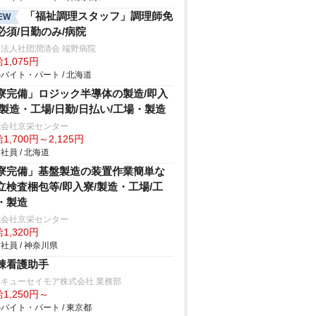
「福祉調理スタッフ」調理師免
EW
必須/日勤のみ/病院
法人社団潤清会 端野病院
1,075円
バイト・パート / 北海道
寮完備」ロジック半導体の製造/即入
/製造・工場/日勤/日払い/工場・製造
式会社京栄センター
1,700円～2,125円
社員 / 北海道
寮完備」基盤製造の装置作業簡単な
立検査梱包等/即入寮/製造・工場/工
・製造
式会社京栄センター
1,320円
社員 / 神奈川県
棟看護助手
キューセイモア株式会社 業務部
1,250円～
バイト・パート / 東京都