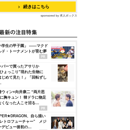
続きはこちら
sponsored by 求人ボックス
小学生の甲子園」 ――マクド
ルド・トーナメントが育む夢
ーパーで買ったアサリか
“ひょっこり”現れた生物に
はじめて見た！」「回転ずし
…
崎ウィン×向井康二 “両片思
”に胸キュン！ 韓ドラに物足
なくなった人こそ沼る…
PER★DRAGON、自ら描い
"レトロフューチャー" メジ
ーデビュー後初の…