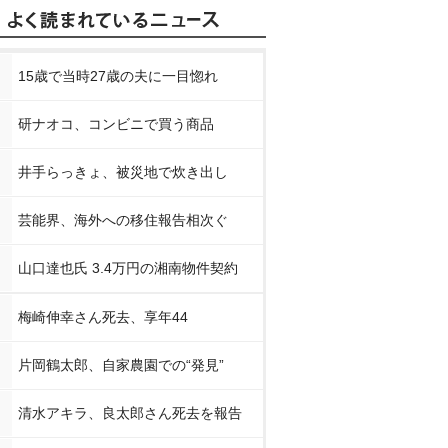
15歳で当時27歳の夫に一目惚れ
研ナオコ、コンビニで買う商品
井手らっきょ、被災地で炊き出し
芸能界、海外への移住報告相次ぐ
山口達也氏 3.4万円の湘南物件契約
梅崎伸幸さん死去、享年44
片岡鶴太郎、自家農園での“発見”
清水アキラ、良太郎さん死去を報告