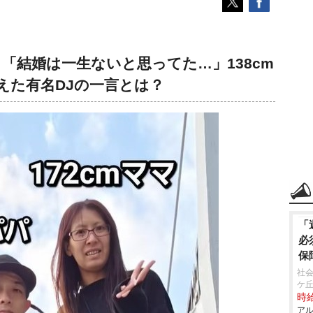
、「結婚は一生ないと思ってた…」138cm
えた有名DJの一言とは？
「
必
保
社会
ケ
時給
アル