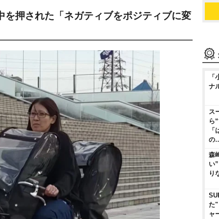
中を押された「ネガティブをポジティブに変
「
ナ
ス
ら
「
の
森
い
り
SU
た
ャ