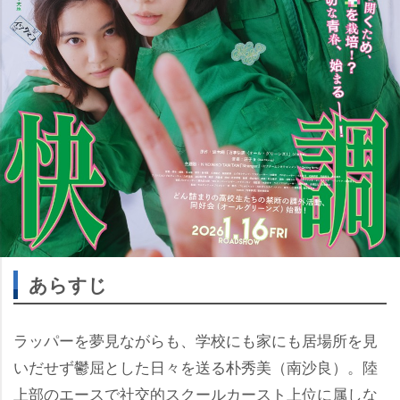
あらすじ
ラッパーを夢見ながらも、学校にも家にも居場所を見
いだせず鬱屈とした日々を送る朴秀美（南沙良）。陸
上部のエースで社交的スクールカースト上位に属しな