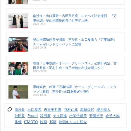
2026-01-06
南沙良・出口夏希・吉田美月喜、レカペで記念撮影 『万
事快調』釜山国際映画祭で世界初上映
2025-09-21
釜山国際映画祭が開幕 南沙良・出口夏希ら『万事快調』
チームがレッドカーペットに登場
2025-09-18
映画『万事快調＜オール・グリーンズ＞』公開日決定、吉
田美月喜・羽村仁成・金子大地の出演が明らかに
2025-08-29
黒崎煌代、映画『万事快調〈オール・グリーンズ〉』でラ
ップに挑戦 南沙良×出口夏希W主演作
2025-10-16
南沙良
出口夏希
吉田美月喜
羽村仁成
黒崎煌代
櫻井健人
池田良
Pecori
和田庵
テイ龍進
松岡依都美
安藤裕子
金子大地
俳優
STARTO
映画
邦画
映画キャスト紹介