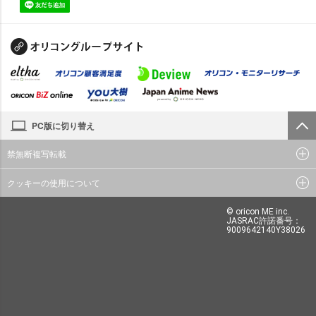
PC版に切り替え
禁無断複写転載
クッキーの使用について
© oricon ME inc.
JASRAC許諾番号：
9009642140Y38026