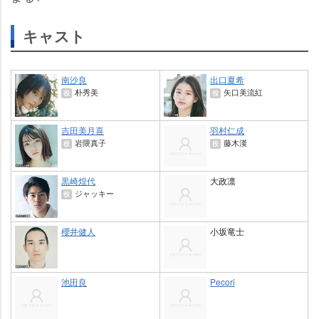
キャスト
南沙良
出口夏希
朴秀美
矢口美流紅
役
役
吉田美月喜
羽村仁成
隈真子
藤木漢
役
役
黒崎煌代
大政凛
ジャッキー
役
櫻井健人
小坂竜士
池田良
Pecori