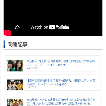
関連記事
南沙良×出口夏希×吉田美月喜、禁断の課外活動『万事快調
〈オール・グリーンズ〉』本予告
2025-10-20
【東京国際映画祭】出口夏希＆南沙良、対照的な装いで“美
の共演” レッドカーペットを彩る
2025-10-27
出口夏希、南沙良＆吉田美月喜の呼び方は“沙良氏と美月喜
氏” 追いかけっこ直後の息切れ中に誕生日を祝われる