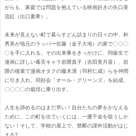
がらも、家庭では問題を抱えている映画好きの矢口美
流紅（出口夏希）。
未来が見えない町で暮らすどん詰まりの日々の中、朴
秀美が地元のラッパー佐藤（金子大地）の家で〇〇〇
〇を手に入れる。その出来事をきっかけに、同級生で
漫画に詳しい毒舌キャラ岩隈真子（吉田美月喜）、
隈の後輩で漫画オタクの藤木漢（羽村仁成）らを仲間
に引き入れ、同好会「オール・グリーンズ」を結成、
〇〇〇〇の栽培に乗り出す。
人生を諦めるのはまだ早い！自分たちの夢をかなえる
ために、この町を出ていくには、一攫千金を狙うしか
ない！そして、学校の屋上で、禁断の課外活動がはじ
まる?