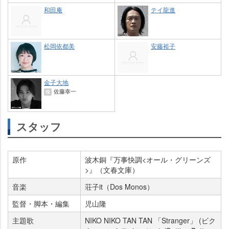
和田庵
テイ龍進
松岡依都美
安藤裕子
金子大地
佐藤幸一
役
スタッフ
原作
波木銅『万事快調<オール・グリーンズ
>』（文春文庫）
音楽
荘子it（Dos Monos）
監督・脚本・編集
児山隆
主題歌
NIKO NIKO TAN TAN 「Stranger」 (ビク