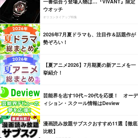
一番似合う登場人物は…『VIVANT』限定
ウオッチ
オリコンタイアップ特集
2026年7月夏ドラマも、注目作＆話題作が
勢ぞろい！
【夏アニメ2026】7月期夏の新アニメを一
挙紹介！
芸能界を志す10代～20代を応援！ オーデ
ィション・スクール情報はDeview
漫画読み放題サブスクおすすめ11選【徹底
比較】