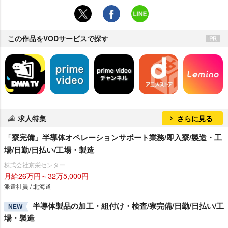
この作品をVODサービスで探す
求人特集
さらに見る
「寮完備」半導体オペレーションサポート業務/即入寮/製造・工
場/日勤/日払い/工場・製造
株式会社京栄センター
月給26万円～32万5,000円
派遣社員 / 北海道
半導体製品の加工・組付け・検査/寮完備/日勤/日払い/工
NEW
場・製造