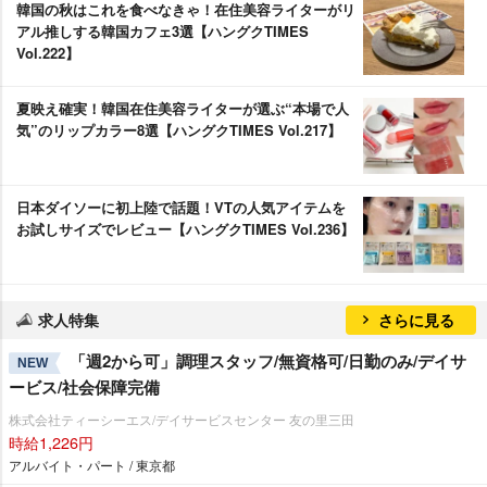
韓国の秋はこれを食べなきゃ！在住美容ライターがリ
アル推しする韓国カフェ3選【ハングクTIMES
Vol.222】
夏映え確実！韓国在住美容ライターが選ぶ“本場で人
気”のリップカラー8選【ハングクTIMES Vol.217】
日本ダイソーに初上陸で話題！VTの人気アイテムを
お試しサイズでレビュー【ハングクTIMES Vol.236】
求人特集
さらに見る
「週2から可」調理スタッフ/無資格可/日勤のみ/デイサ
NEW
ービス/社会保障完備
株式会社ティーシーエス/デイサービスセンター 友の里三田
時給1,226円
アルバイト・パート / 東京都