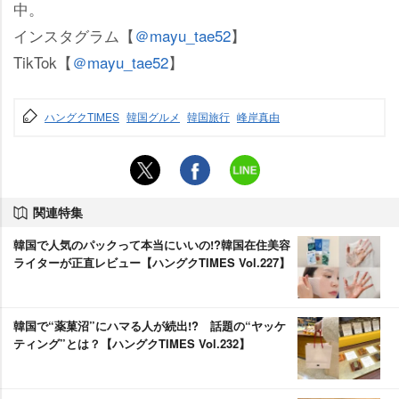
中。
インスタグラム【
＠mayu_tae52
】
TikTok【
＠mayu_tae52
】
ハングクTIMES
韓国グルメ
韓国旅行
峰岸真由
関連特集
韓国で人気のパックって本当にいいの!?韓国在住美容
ライターが正直レビュー【ハングクTIMES Vol.227】
韓国で“薬菓沼”にハマる人が続出!? 話題の“ヤッケ
ティング”とは？【ハングクTIMES Vol.232】