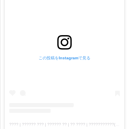
この投稿をInstagramで見る
???? | ?????? ??? | ?????? ?? | ?? ???? | ???????????(@manybini)がシェアした投稿