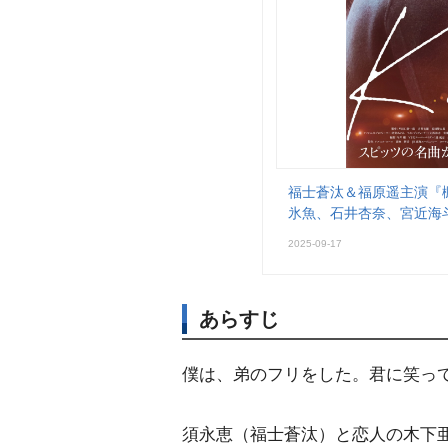
福士蒼汰＆福原遥主演『
氷魚、石井杏奈、宮近海
2025-09-17
あらすじ
僕は、弟のフリをした。君に笑っ
須永恵（福士蒼汰）と恋人の木下