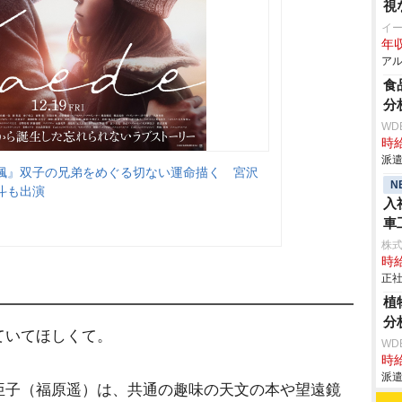
視
イ
年収
アル
食
分
WD
時給
派遣
楓』双子の兄弟をめぐる切ない運命描く 宮沢
N
斗も出演
入
車
aic
株
時給
正社
植
分
ていてほしくて。
WD
時給
派遣
亜子（福原遥）は、共通の趣味の天文の本や望遠鏡