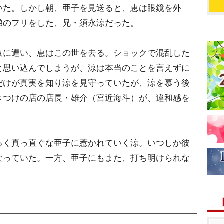
いた。しかし朝、亜子を見送ると、恵は眼鏡を外
弟のフリをした、兄・須永涼だった。
故に遭い、恵はこの世を去る。ショックで混乱した
と思い込んでしまうが、涼は本当のことを言えずに
だけが真実を知り涼を見守っていたが、涼を慕う後
きつけの店の店長・雄介（宮近海斗）が、違和感を
るく真っ直ぐな亜子に惹かれていく涼。いつしか彼
なっていた。一方、亜子にもまた、打ち明けられな