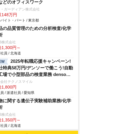
などのオフィスワーク
ー・ガーディアン株式会社
148万円
バイト・パート / 東京都
品の品質管理のための分析検査/化学
析
B株式会社
1,300円～
社員 / 北海道
2025年転職応援キャンペーン!
EW
社特典58万円/デンソーで働こう!自動
工場で小型部品の検査業務 denso
hi
式会社テクノスマイル
1,800円
員 / 派遣社員 / 愛知県
物に関する遺伝子実験補助業務/化学
析
B株式会社
1,350円～
社員 / 北海道