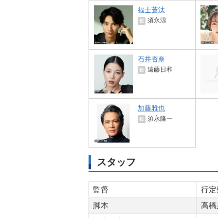
福士蒼汰
須永涼
役
石井杏奈
遠藤日和
役
加藤雅也
須永隆一
役
スタッフ
監督
行定
脚本
高橋