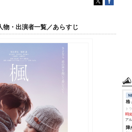
人物・出演者一覧／あらすじ
N
格
ト
時給
アル
障