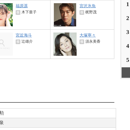
1
福原遥
宮沢氷魚
木下亜子
梶野茂
役
役
2
3
宮近海斗
大塚寧々
辻雄介
須永美香
役
役
4
5
勲
泉