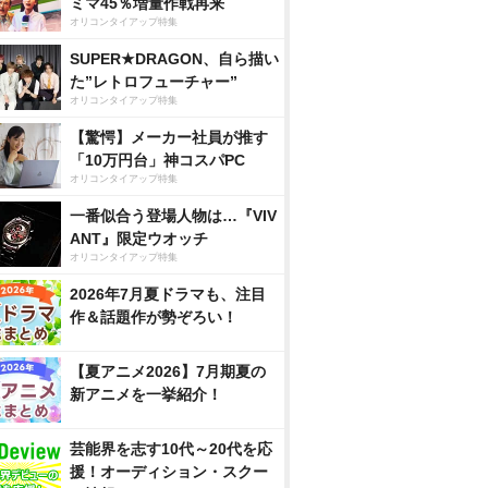
ミマ45％増量作戦再来
オリコンタイアップ特集
SUPER★DRAGON、自ら描い
た”レトロフューチャー”
オリコンタイアップ特集
【驚愕】メーカー社員が推す
「10万円台」神コスパPC
オリコンタイアップ特集
一番似合う登場人物は…『VIV
ANT』限定ウオッチ
オリコンタイアップ特集
2026年7月夏ドラマも、注目
作＆話題作が勢ぞろい！
【夏アニメ2026】7月期夏の
新アニメを一挙紹介！
芸能界を志す10代～20代を応
援！オーディション・スクー