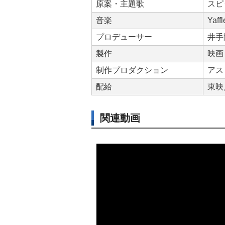
原案・主題歌
スピッ
音楽
Yaffl
プロデューサー
井手
製作
映画
制作プロダクション
アス
配給
東映
関連動画