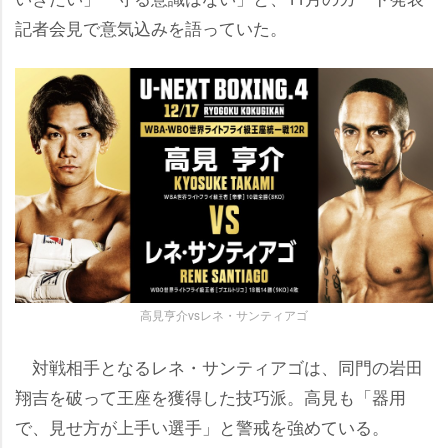
記者会見で意気込みを語っていた。
高見亨介vsレネ・サンティアゴ
対戦相手となるレネ・サンティアゴは、同門の岩田
翔吉を破って王座を獲得した技巧派。高見も「器用
で、見せ方が上手い選手」と警戒を強めている。