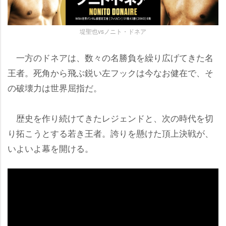
堤聖也vsノニト・ドネア
一方のドネアは、数々の名勝負を繰り広げてきた名
王者。死角から飛ぶ鋭い左フックは今なお健在で、そ
の破壊力は世界屈指だ。
歴史を作り続けてきたレジェンドと、次の時代を切
り拓こうとする若き王者。誇りを懸けた頂上決戦が、
いよいよ幕を開ける。