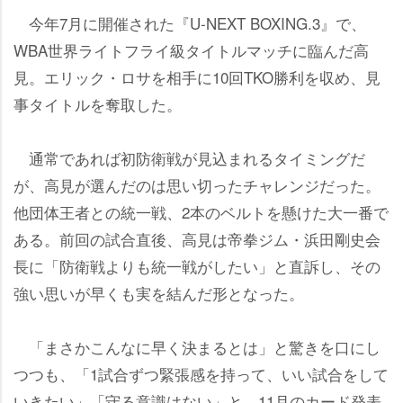
今年7月に開催された『U-NEXT BOXING.3』で、
WBA世界ライトフライ級タイトルマッチに臨んだ高
見。エリック・ロサを相手に10回TKO勝利を収め、見
事タイトルを奪取した。
通常であれば初防衛戦が見込まれるタイミングだ
が、高見が選んだのは思い切ったチャレンジだった。
他団体王者との統一戦、2本のベルトを懸けた大一番で
ある。前回の試合直後、高見は帝拳ジム・浜田剛史会
長に「防衛戦よりも統一戦がしたい」と直訴し、その
強い思いが早くも実を結んだ形となった。
「まさかこんなに早く決まるとは」と驚きを口にし
つつも、「1試合ずつ緊張感を持って、いい試合をして
いきたい」「守る意識はない」と、11月のカード発表