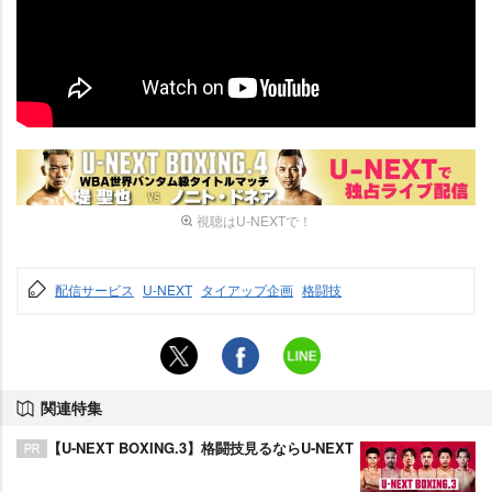
視聴はU-NEXTで！
配信サービス
U-NEXT
タイアップ企画
格闘技
関連特集
【U-NEXT BOXING.3】格闘技見るならU-NEXT