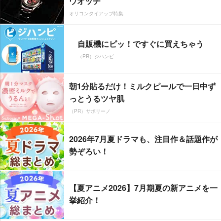
ウオッチ
オリコンタイアップ特集
自販機にピッ！ですぐに買えちゃう
（PR）ジハンピ
朝1分貼るだけ！ミルクピールで一日中ず
っとうるツヤ肌
（PR）サボリーノ
2026年7月夏ドラマも、注目作＆話題作が
勢ぞろい！
【夏アニメ2026】7月期夏の新アニメを一
挙紹介！