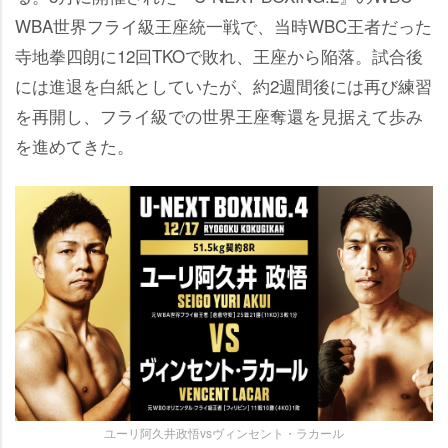
WBA世界フライ級王座統一戦で、当時WBC王者だった
寺地拳四朗に12回TKOで敗れ、王座から陥落。試合後
には進退を白紙としていたが、約2週間後には再び練習
を再開し、フライ級での世界王座奪還を見据えて歩み
を進めてきた。
ユーリ阿久井政悟vsヴィンセント・ラカール