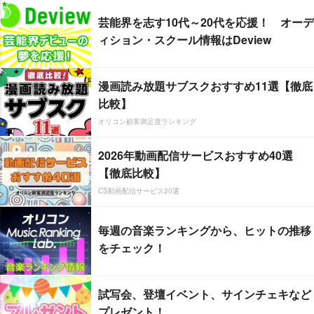
芸能界を志す10代～20代を応援！ オーデ
ィション・スクール情報はDeview
漫画読み放題サブスクおすすめ11選【徹底
比較】
オリコン顧客満足度ランキング
2026年動画配信サービスおすすめ40選
【徹底比較】
CS動画配信サービス20選
毎週の音楽ランキングから、ヒットの推移
をチェック！
試写会、登壇イベント、サインチェキなど
プレゼント！