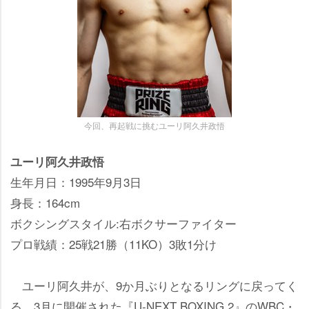
今回、再起戦に挑むユーリ阿久井政悟
ユーリ阿久井政悟
生年月日：1995年9月3日
身長：164cm
ボクシングスタイル:右ボクサーファイター
プロ戦績：25戦21勝（11KO）3敗1分け
ユーリ阿久井が、9か月ぶりとなるリングに戻ってく
る。3月に開催された『U-NEXT BOXING.2』のWBC・