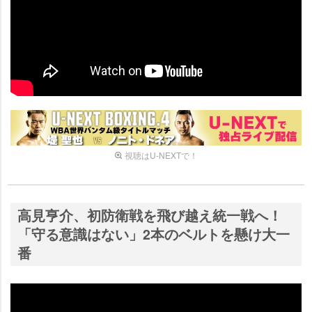
視聴はU-NEXTで！
高見亨介、初防衛戦を飛び越え統一戦へ！
「守る意識はない」2本のベルトを懸け大一
番