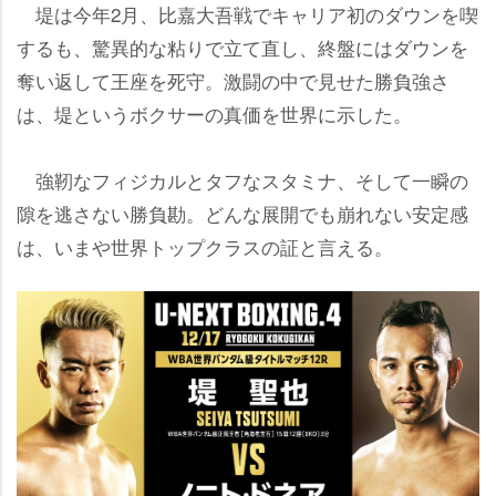
堤は今年2月、比嘉大吾戦でキャリア初のダウンを喫
するも、驚異的な粘りで立て直し、終盤にはダウンを
奪い返して王座を死守。激闘の中で見せた勝負強さ
は、堤というボクサーの真価を世界に示した。
強靭なフィジカルとタフなスタミナ、そして一瞬の
隙を逃さない勝負勘。どんな展開でも崩れない安定感
は、いまや世界トップクラスの証と言える。