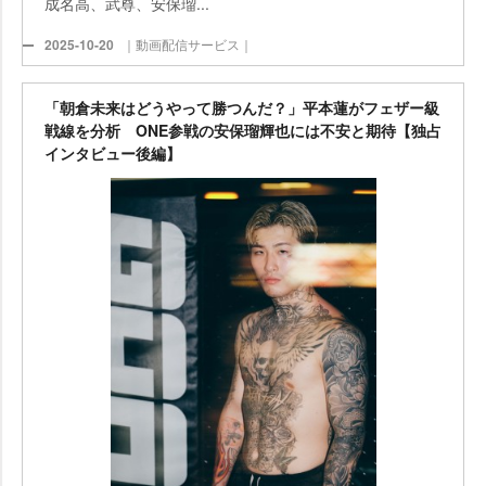
成名高、武尊、安保瑠...
2025-10-20
｜動画配信サービス｜
「朝倉未来はどうやって勝つんだ？」平本蓮がフェザー級
戦線を分析 ONE参戦の安保瑠輝也には不安と期待【独占
インタビュー後編】