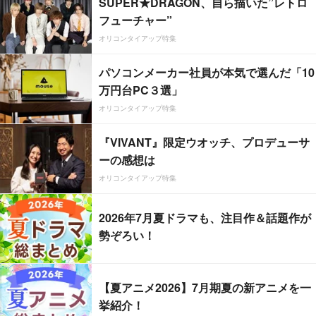
SUPER★DRAGON、自ら描いた”レトロ
フューチャー”
オリコンタイアップ特集
パソコンメーカー社員が本気で選んだ「10
万円台PC３選」
オリコンタイアップ特集
『VIVANT』限定ウオッチ、プロデューサ
ーの感想は
オリコンタイアップ特集
2026年7月夏ドラマも、注目作＆話題作が
勢ぞろい！
【夏アニメ2026】7月期夏の新アニメを一
挙紹介！