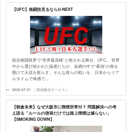
【UFC】格闘技見るならU-NEXT
総合格闘技界で“世界最高峰”と称される舞台、UFC。 世界
中から選び抜かれた猛者たちが、金網の中で“最強”の座を
懸けて火花を散らす。そんな彼らの戦いを、日本からリア
ルタイムで体感で...
2025-07-31
｜動画配信サービス｜
【朝倉未来】なぜ大阪市に喫煙所寄付？ 問題解決への考
え語る「ルールの啓発だけでは路上喫煙は減らない」
【SMOKING DOWN】