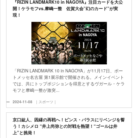
『RIZIN LANDMARK10 in NAGOYA』注目カードを大公
開！ケラモフvs.摩嶋一整 佐賀大会”幻のカード”が実
現！
「RIZIN LANDMARK 10 in NAGOYA」が11月17日、ポー
トメッセ名古屋 第1展示館で開催される。メインイベント
では、共にトップポジションを得意とするヴガール・ケラ
モフと摩嶋一整が激突...
2024-11-08
｜スポーツ｜
京口紘人、因縁の再戦へ！ビンス・パラスにリベンジを誓
う！カシメロ “井上尚弥との対戦を熱望！“ゴールは井
上”と挑発！