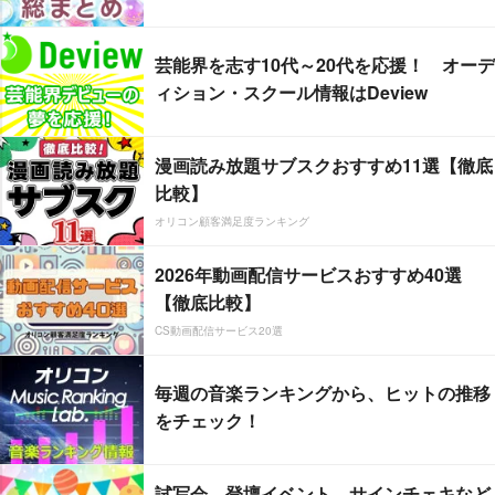
芸能界を志す10代～20代を応援！ オーデ
ィション・スクール情報はDeview
漫画読み放題サブスクおすすめ11選【徹底
比較】
オリコン顧客満足度ランキング
2026年動画配信サービスおすすめ40選
【徹底比較】
CS動画配信サービス20選
毎週の音楽ランキングから、ヒットの推移
をチェック！
試写会、登壇イベント、サインチェキなど