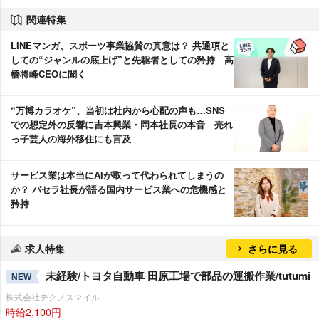
関連特集
LINEマンガ、スポーツ事業協賛の真意は？ 共通項と
しての“ジャンルの底上げ”と先駆者としての矜持 高
橋将峰CEOに聞く
“万博カラオケ”、当初は社内から心配の声も…SNS
での想定外の反響に吉本興業・岡本社長の本音 売れ
っ子芸人の海外移住にも言及
サービス業は本当にAIが取って代わられてしまうの
か？ パセラ社長が語る国内サービス業への危機感と
矜持
求人特集
さらに見る
未経験/トヨタ自動車 田原工場で部品の運搬作業/tutumi
NEW
株式会社テクノスマイル
時給2,100円