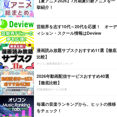
【夏アニメ2026】7月期夏の新アニメを一
挙紹介！
芸能界を志す10代～20代を応援！ オーデ
ィション・スクール情報はDeview
漫画読み放題サブスクおすすめ11選【徹底
比較】
オリコン顧客満足度ランキング
2026年動画配信サービスおすすめ40選
【徹底比較】
CS動画配信サービス20選
毎週の音楽ランキングから、ヒットの推移
をチェック！