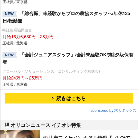
正社員 / 東京都
「総合職」未経験からプロの農協スタッフへ/年休125
NEW
日/転勤無
峰延農業協同組合
月給16万6,630円～28万円
正社員 / 北海道
「会計ジュニアスタッフ」/会計未経験OK/簿記3級保有
NEW
者
グローバル・ソリューションズ・コンサルティング株式会社
月給24万円～25万円
正社員 / 東京都
続きはこちら
sponsored by 求人ボックス
オリコンニュース イチオシ特集
向井康二イケメンすぎ！純愛『（LOVE