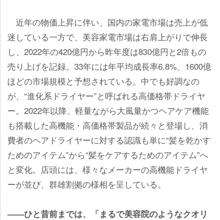
近年の物価上昇に伴い、国内の家電市場は売上が低
迷している一方で、美容家電市場は右肩上がりで伸長
し、2022年の420億円から昨年度は830億円と2倍もの
売り上げを記録。33年には年平均成長率6.8%、1600億
ほどの市場規模と予想されている。中でも好調なの
が、“進化系ドライヤー”と呼ばれる高価格帯ドライヤ
ー。2022年以降、軽量ながら大風量かつヘアケア機能
も搭載した高機能・高価格帯製品が続々と登場し、消
費者のヘアドライヤーに対する認識も単に“髪を乾かす
ためのアイテム”から“髪をケアするためのアイテム”へ
と変化。店頭には、様々なメーカーの高機能ドライヤ
ーが並び、群雄割拠の様相を呈している。
――ひと昔前までは、「まるで美容院のようなクオリ