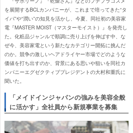
『サボリーノ』『乾燥さん』などのプチプラコスメ
を展開するBCLカンパニーが、これまで培ってきた“タ
イパ”や“潤い”の知見を活かし、今夏、同社初の美容家
電『MASTER MOIST（マスターモイスト）』を発売し
た。化粧品ジャンルで順調に売り上げを伸ばす中、な
ぜ今、美容家電という新たなカテゴリー開拓に挑んだ
のか。競争の激しいヘアドライヤー市場でどのような
価値を打ち出すのか、背景にある思いや狙いを同社カ
ンパニーエグゼクティブプレジデントの大村和重氏に
聞いた。
「メイドインジャパンの強みを美容全般
に活かす」全社員から新規事業を募集