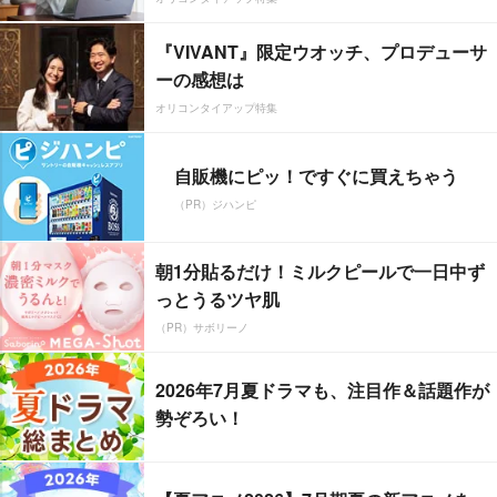
『VIVANT』限定ウオッチ、プロデューサ
ーの感想は
オリコンタイアップ特集
自販機にピッ！ですぐに買えちゃう
（PR）ジハンピ
朝1分貼るだけ！ミルクピールで一日中ず
っとうるツヤ肌
（PR）サボリーノ
2026年7月夏ドラマも、注目作＆話題作が
勢ぞろい！