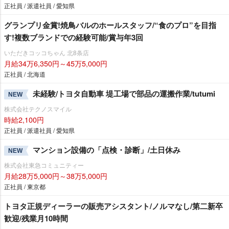
正社員 / 派遣社員 / 愛知県
グランプリ金賞!焼鳥バルのホールスタッフ/“食のプロ”を目指
す!複数ブランドでの経験可能/賞与年3回
いただきコッコちゃん 北8条店
月給34万6,350円～45万5,000円
正社員 / 北海道
未経験/トヨタ自動車 堤工場で部品の運搬作業/tutumi
NEW
株式会社テクノスマイル
時給2,100円
正社員 / 派遣社員 / 愛知県
マンション設備の「点検・診断」/土日休み
NEW
株式会社東急コミュニティー
月給28万5,000円～38万5,000円
正社員 / 東京都
トヨタ正規ディーラーの販売アシスタント/ノルマなし/第二新卒
歓迎/残業月10時間