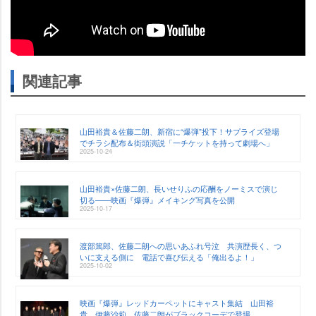
関連記事
山田裕貴＆佐藤二朗、新宿に“爆弾”投下！サプライズ登場
でチラシ配布＆街頭演説「一チケットを持って劇場へ」
2025-10-24
山田裕貴×佐藤二朗、長いせりふの応酬をノーミスで演じ
切る――映画『爆弾』メイキング写真を公開
2025-10-17
渡部篤郎、佐藤二朗への思いあふれ号泣 共演歴長く、つ
いに支える側に 電話で喜び伝える「俺出るよ！」
2025-10-02
映画『爆弾』レッドカーペットにキャスト集結 山田裕
貴、伊藤沙莉、佐藤二朗がブラックコーデで登場