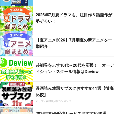
2026年7月夏ドラマも、注目作＆話題作が
勢ぞろい！
【夏アニメ2026】7月期夏の新アニメを一
挙紹介！
芸能界を志す10代～20代を応援！ オーデ
ィション・スクール情報はDeview
漫画読み放題サブスクおすすめ11選【徹底
比較】
オリコン顧客満足度ランキング
2026年動画配信サービスおすすめ40選