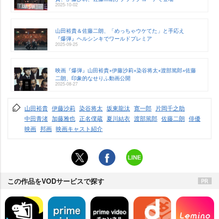
2025-10-02
山田裕貴＆佐藤二朗、「めっちゃウケてた」と手応え
『爆弾』ヘルシンキでワールドプレミア
2025-09-25
映画『爆弾』山田裕貴×伊藤沙莉×染谷将太×渡部篤郎×佐藤
二朗、印象的なせりふ動画公開
2025-08-27
山田裕貴
伊藤沙莉
染谷将太
坂東龍汰
寛一郎
片岡千之助
中田青渚
加藤雅也
正名僕蔵
夏川結衣
渡部篤郎
佐藤二朗
俳優
映画
邦画
映画キャスト紹介
この作品をVODサービスで探す