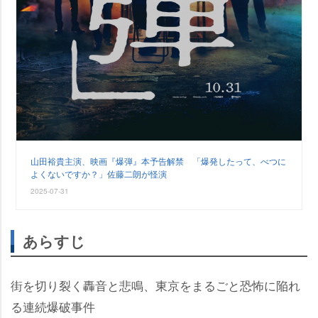
山田裕貴主演、映画『爆弾』本予告解禁 「爆発したって、べつに
よくないですか？」佐藤二朗が怪演
2025-07-31
あらすじ
街を切り裂く轟音と悲鳴、東京をまるごと恐怖に陥れ
る連続爆破事件