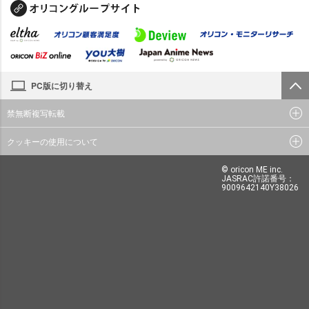
PC版に切り替え
禁無断複写転載
クッキーの使用について
© oricon ME inc.
JASRAC許諾番号：
9009642140Y38026