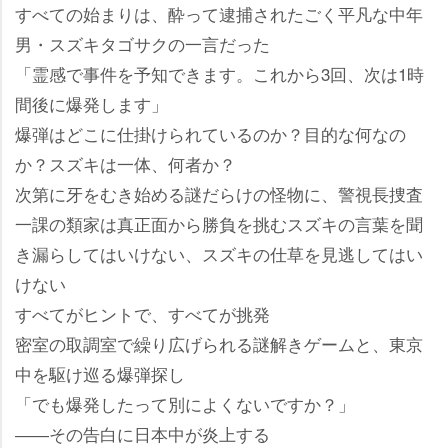
すべての始まりは、酔って逮捕されたごく平凡な中年
男・スズキタゴサクの一言だった
「霊感で事件を予知できます。これから3回、次は1時
間後に爆発します」
爆弾はどこに仕掛けられているのか？目的な何なの
か？スズキは一体、何者か？
次第に牙をむき始める謎だらけの怪物に、警視長捜査
一課の類家は真正面から勝負を挑むスズキの言葉を聞
き漏らしてはいけない、スズキの仕草を見逃してはい
けない
すべてがヒントで、すべてが挑発
密室の取調室で繰り広げられる謎解きゲームと、東京
中を駆け巡る爆弾探し
「でも爆発したって別によくないですか？」
――その告白に日本中が炎上する