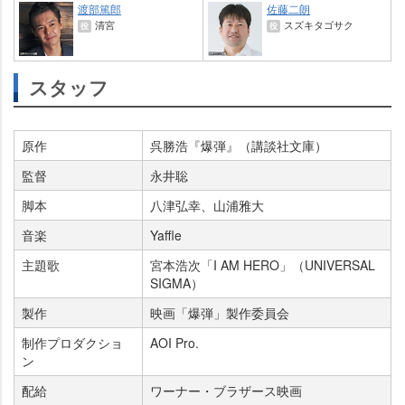
渡部篤郎
佐藤二朗
清宮
スズキタゴサク
役
役
スタッフ
原作
呉勝浩『爆弾』（講談社文庫）
監督
永井聡
脚本
八津弘幸、山浦雅大
音楽
Yaffle
主題歌
宮本浩次「I AM HERO」（UNIVERSAL
SIGMA）
製作
映画「爆弾」製作委員会
制作プロダクショ
AOI Pro.
ン
配給
ワーナー・ブラザース映画