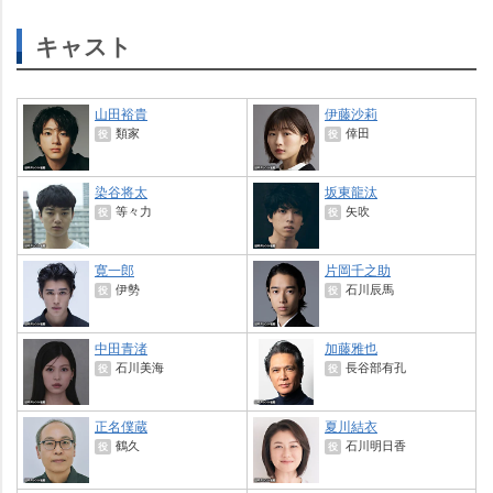
キャスト
山田裕貴
伊藤沙莉
類家
倖田
役
役
染谷将太
坂東龍汰
等々力
矢吹
役
役
寛一郎
片岡千之助
伊勢
石川辰馬
役
役
中田青渚
加藤雅也
石川美海
長谷部有孔
役
役
正名僕蔵
夏川結衣
鶴久
石川明日香
役
役