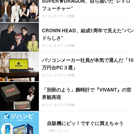
SUPER★DRAGON、自ら描いた”レトロ
フューチャー”
オリコンタイアップ特集
CROWN HEAD、結成1周年で見えた”バン
ドらしさ”
オリコンタイアップ特集
パソコンメーカー社員が本気で選んだ「10
万円台PC３選」
オリコンタイアップ特集
「別班のよう」腕時計で『VIVANT』の世
界観再現
オリコンタイアップ特集
自販機にピッ！ですぐに買えちゃう
（PR）ジハンピ