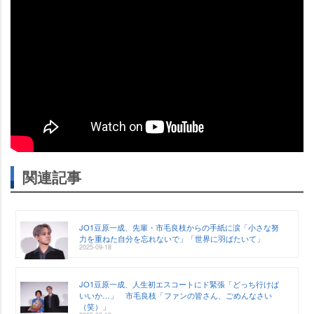
関連記事
JO1豆原一成、先輩・市毛良枝からの手紙に涙「小さな努
力を重ねた自分を忘れないで」「世界に羽ばたいて」
2025-09-18
JO1豆原一成、人生初エスコートにド緊張「どっち行けば
いいか…」 市毛良枝「ファンの皆さん、ごめんなさい
（笑）」