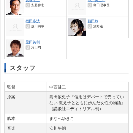
安藤偉志
島田理事長
役
役
福田歩汰
藤田玲
森田純希
清野蓮
役
役
星田英利
角田均
役
スタッフ
監督
中西健二
原案
島田依史子『信用はデパートで売ってい
ない 教え子とともに歩んだ女性の物語』
（講談社エディトリアル刊）
脚本
まなべゆきこ
音楽
安川午朗