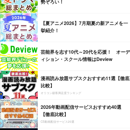
勢ぞろい！
【夏アニメ2026】7月期夏の新アニメを一
挙紹介！
芸能界を志す10代～20代を応援！ オーデ
ィション・スクール情報はDeview
漫画読み放題サブスクおすすめ11選【徹底
比較】
オリコン顧客満足度ランキング
2026年動画配信サービスおすすめ40選
【徹底比較】
CS動画配信サービス20選