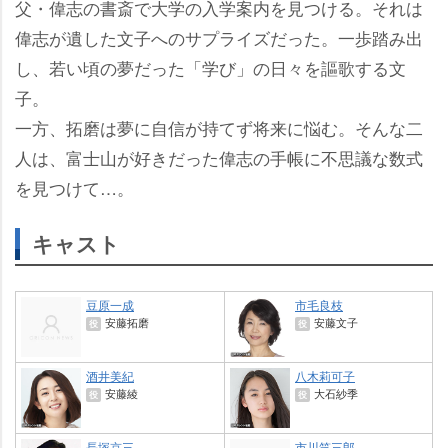
父・偉志の書斎で大学の入学案内を見つける。それは
偉志が遺した文子へのサプライズだった。一歩踏み出
し、若い頃の夢だった「学び」の日々を謳歌する文
子。
一方、拓磨は夢に自信が持てず将来に悩む。そんな二
人は、富士山が好きだった偉志の手帳に不思議な数式
を見つけて…。
キャスト
豆原一成
市毛良枝
安藤拓磨
安藤文子
役
役
酒井美紀
八木莉可子
安藤綾
大石紗季
役
役
長塚京三
市川笑三郎