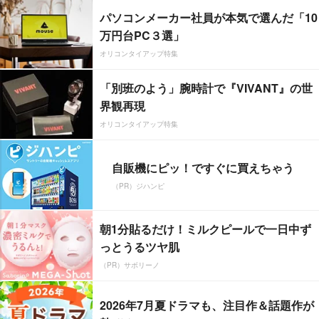
パソコンメーカー社員が本気で選んだ「10
万円台PC３選」
オリコンタイアップ特集
「別班のよう」腕時計で『VIVANT』の世
界観再現
オリコンタイアップ特集
自販機にピッ！ですぐに買えちゃう
（PR）ジハンピ
朝1分貼るだけ！ミルクピールで一日中ず
っとうるツヤ肌
（PR）サボリーノ
2026年7月夏ドラマも、注目作＆話題作が