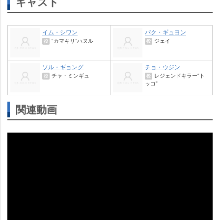
キャスト
イム・シワン
パク・ギュヨン
“カマキリ”ハヌル
ジェイ
役
役
ソル・ギョング
チョ・ウジン
チャ・ミンギュ
レジェンドキラー“ト
役
役
ッコ”
関連動画