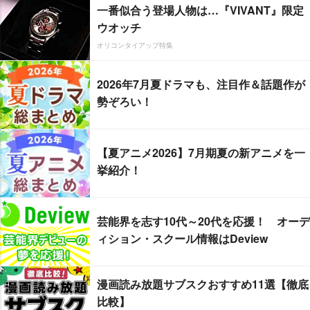
一番似合う登場人物は…『VIVANT』限定
ウオッチ
オリコンタイアップ特集
2026年7月夏ドラマも、注目作＆話題作が
勢ぞろい！
【夏アニメ2026】7月期夏の新アニメを一
挙紹介！
芸能界を志す10代～20代を応援！ オーデ
ィション・スクール情報はDeview
漫画読み放題サブスクおすすめ11選【徹底
比較】