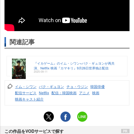
関連記事
『イカゲーム』のイム・シワン×パク・ギュヨンが再共
演、Netflix 映画『カマキリ』9月26日世界独占配信
2025-09-11
イム・シワン
パク・ギュヨン
チョ・ウジン
韓国俳優
配信サービス
Netflix
配信：韓国映画
アニメ
映画
映画キャスト紹介
この作品をVODサービスで探す