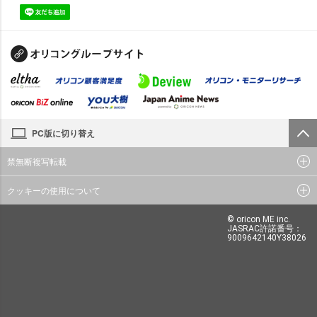
PC版に切り替え
禁無断複写転載
クッキーの使用について
© oricon ME inc.
JASRAC許諾番号：
9009642140Y38026