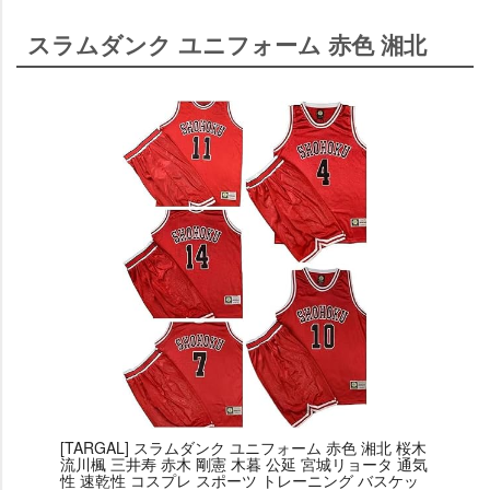
スラムダンク ユニフォーム 赤色 湘北
[TARGAL] スラムダンク ユニフォーム 赤色 湘北 桜木
流川楓 三井寿 赤木 剛憲 木暮 公延 宮城リョータ 通気
性 速乾性 コスプレ スポーツ トレーニング バスケッ