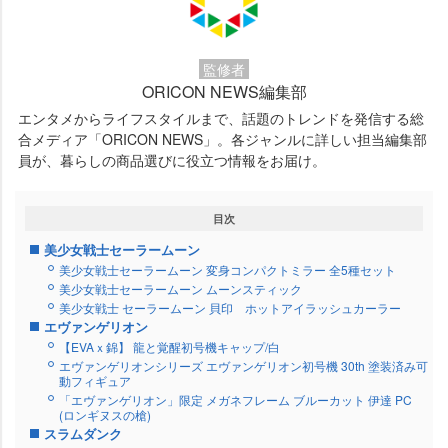
監修者
ORICON NEWS編集部
エンタメからライフスタイルまで、話題のトレンドを発信する総
合メディア「ORICON NEWS」。各ジャンルに詳しい担当編集部
員が、暮らしの商品選びに役立つ情報をお届け。
目次
美少女戦士セーラームーン
美少女戦士セーラームーン 変身コンパクトミラー 全5種セット
美少女戦士セーラームーン ムーンスティック
美少女戦士 セーラームーン 貝印 ホットアイラッシュカーラー
エヴァンゲリオン
【EVAｘ錦】 龍と覚醒初号機キャップ/白
エヴァンゲリオンシリーズ エヴァンゲリオン初号機 30th 塗装済み可
動フィギュア
「エヴァンゲリオン」限定 メガネフレーム ブルーカット 伊達 PC
(ロンギヌスの槍)
スラムダンク