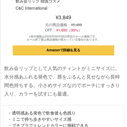
飲み会リップ 韓国コスメ
C&C International
¥3,849
元の商品価格：
¥5,499
OFF：
¥1,650（30%）
※表示価格は2025年09月08日現在のセール価格です。
セール終了後は商品価格が変わっている場合があります。
Amazonで詳細を見る
飲み会リップとして人気のティントがミニサイズに。
水分感あふれる発色で、唇をぷるんと見せながら長時
間色持ちする。小さめサイズなのでポーチにすっきり
入り、カラーを試すにも最適。
・透明感ある発色で飲食後も色残り
・ミニで持ち歩きやすいサイズ感
・プチプラでトレンドカラーに挑戦できる