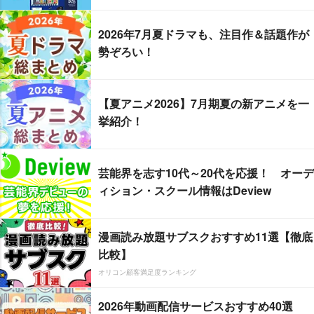
2026年7月夏ドラマも、注目作＆話題作が
勢ぞろい！
【夏アニメ2026】7月期夏の新アニメを一
挙紹介！
芸能界を志す10代～20代を応援！ オーデ
ィション・スクール情報はDeview
漫画読み放題サブスクおすすめ11選【徹底
比較】
オリコン顧客満足度ランキング
2026年動画配信サービスおすすめ40選