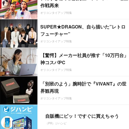
作戦再来
オリコンタイアップ特集
SUPER★DRAGON、自ら描いた”レトロ
フューチャー”
オリコンタイアップ特集
【驚愕】メーカー社員が推す「10万円台」
神コスパPC
オリコンタイアップ特集
「別班のよう」腕時計で『VIVANT』の世
界観再現
オリコンタイアップ特集
自販機にピッ！ですぐに買えちゃう
（PR）ジハンピ