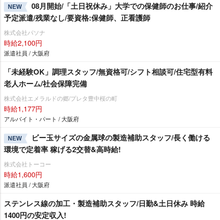
08月開始/「土日祝休み」大学での保健師のお仕事/紹介
NEW
予定派遣/残業なし/要資格:保健師、正看護師
株式会社パソナ
時給2,100円
派遣社員 / 大阪府
「未経験OK」調理スタッフ/無資格可/シフト相談可/住宅型有料
老人ホーム/社会保障完備
株式会社エメラルドの郷/プレタ豊中桜の町
時給1,177円
アルバイト・パート / 大阪府
ビー玉サイズの金属球の製造補助スタッフ/長く働ける
NEW
環境で定着率 稼げる2交替&高時給!
株式会社トーコー
時給1,600円
派遣社員 / 大阪府
ステンレス線の加工・製造補助スタッフ/日勤&土日休み 時給
1400円の安定収入!