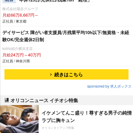
NEW
株式会社陽吉グループ
月給66万6,667円～
正社員 / 東京都
デイサービス 障がい者支援員/月残業平均10h以下/無資格・未経
験OK/完全週休2日制
kotrio紹介横浜支店
月給24万円～40万円
正社員 / 神奈川県
続きはこちら
sponsored by 求人ボックス
オリコンニュース イチオシ特集
イケメンてんこ盛り！尊すぎる男子の純情
ラブに胸キュン
オリコンタイアップ特集