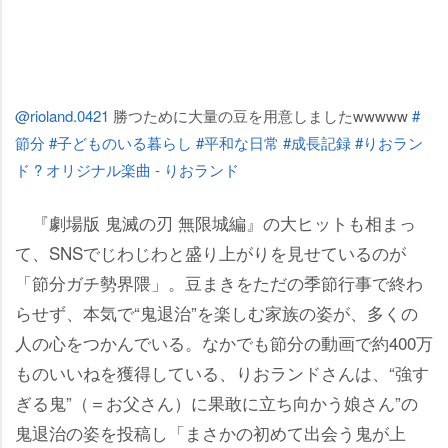
@rioland.0421
勝つために大量の豆を用意しましたwwwww
#
節分
#子どものいる暮らし
#平和な日常
#成長記録
#りおラン
ド
? オリジナル楽曲 - りおランド
『劇場版 鬼滅の刃 無限城編』の大ヒットも相まっ
て、SNSでじわじわと盛り上がりを見せているのが
「節分ガチ勢界隈」。豆まきをただの季節行事で終わ
らせず、本気で“鬼退治”を楽しむ家族の姿が、多くの
人の心をつかんでいる。なかでも節分の動画で約400万
ものいいねを獲得している、りおランドさんは、“強す
ぎる鬼”（＝お父さん）に果敢に立ち向かう娘さん”の
鬼退治の姿を投稿し「まさかの初めて出会う鬼が上