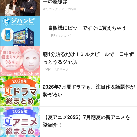
ーの感想は
オリコンタイアップ特集
自販機にピッ！ですぐに買えちゃう
（PR）ジハンピ
朝1分貼るだけ！ミルクピールで一日中ず
っとうるツヤ肌
（PR）サボリーノ
2026年7月夏ドラマも、注目作＆話題作が
勢ぞろい！
【夏アニメ2026】7月期夏の新アニメを一
挙紹介！