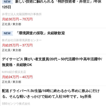
新しい技術に触れられる「特許技術者・弁理士」/年休
NEW
125日
弁理士法人光陽国際特許事務所
月給30万円～70万円
正社員 / 東京都
「環境調査の採取」未経験歓迎
NEW
株式会社日新環境調査センター
月給25万円～37万円
正社員 / 東京都
デイサービス 障がい者支援員/20代～50代活躍中/中高年活躍中/
無資格・未経験OK
kotrio紹介横浜支店
月給24万円～40万円
正社員 / 東京都
配送ドライバー/1.5t/生協/16時に終わるから早めに飲みに行け
る。そんな軽いきっかけで始めて入社16年です。by所長
SBSゼンツウ株式会社