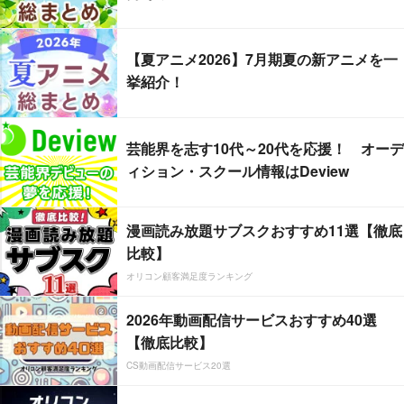
【夏アニメ2026】7月期夏の新アニメを一
挙紹介！
芸能界を志す10代～20代を応援！ オーデ
ィション・スクール情報はDeview
漫画読み放題サブスクおすすめ11選【徹底
比較】
オリコン顧客満足度ランキング
2026年動画配信サービスおすすめ40選
【徹底比較】
CS動画配信サービス20選