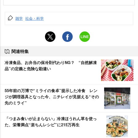
雑学
社会・科学
関連特集
冷凍食品、お弁当の保冷剤代わりNG？ “自然解凍
品”の定義と危険な勘違い
55年前の万博で“ミライの食卓”提示した冷食 レン
ジが調理器具となった今、ニチレイが見据える“その
先のミライ”
「つまみ食いが止まらない」冷凍ほうれん草を使っ
た、栄養満点“楽ちんレシピ”に215万再生