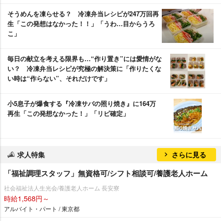
そうめんを凍らせる？ 冷凍弁当レシピが247万回再
生「この発想はなかった！！」「うわ…目からうろ
こ」
毎日の献立を考える限界も…“作り置き”には愛情がな
い？ 冷凍弁当レシピが究極の解決策に「作りたくな
い時は“作らない”、それだけです」
小5息子が爆食する『冷凍サバの照り焼き』に164万
再生「この発想なかった！」「リピ確定」
求人特集
さらに見る
「福祉調理スタッフ」無資格可/シフト相談可/養護老人ホーム
社会福祉法人生光会/養護老人ホーム 長安寮
時給1,568円～
アルバイト・パート / 東京都