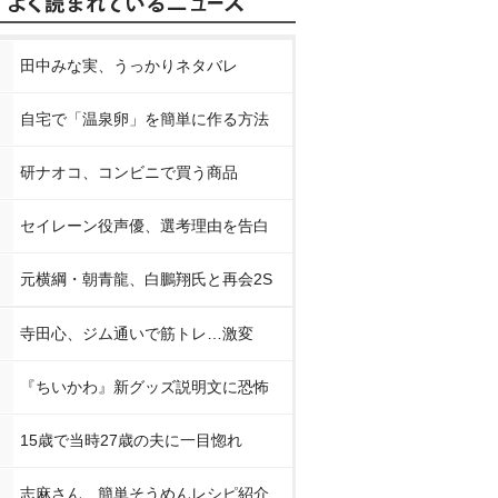
田中みな実、うっかりネタバレ
自宅で「温泉卵」を簡単に作る方法
研ナオコ、コンビニで買う商品
セイレーン役声優、選考理由を告白
元横綱・朝青龍、白鵬翔氏と再会2S
寺田心、ジム通いで筋トレ…激変
『ちいかわ』新グッズ説明文に恐怖
15歳で当時27歳の夫に一目惚れ
志麻さん、簡単そうめんレシピ紹介