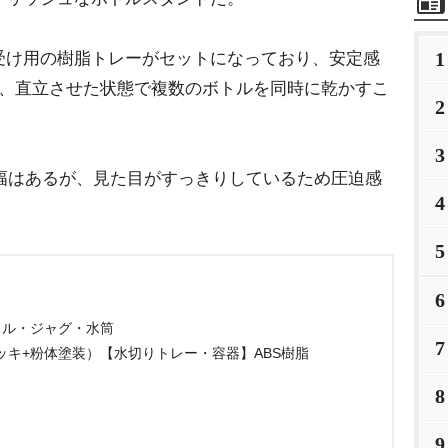
1
け用の樹脂トレーがセットになっており、安定感
り、直立させた状態で複数のボトルを同時に乾かすこ
2
3
幅はあるが、見た目がすっきりしているため圧迫感
4
5
6
ボトル・ジャグ・水筒
7
キ+粉体塗装）【水切りトレー・容器】ABS樹脂
8
9