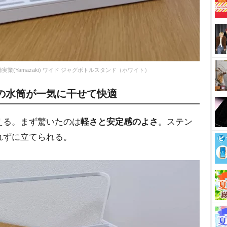
業(Yamazaki) ワイド ジャグボトルスタンド（ホワイト）
の水筒が一気に干せて快適
る。まず驚いたのは
軽さと安定感のよさ
。ステン
れずに立てられる。