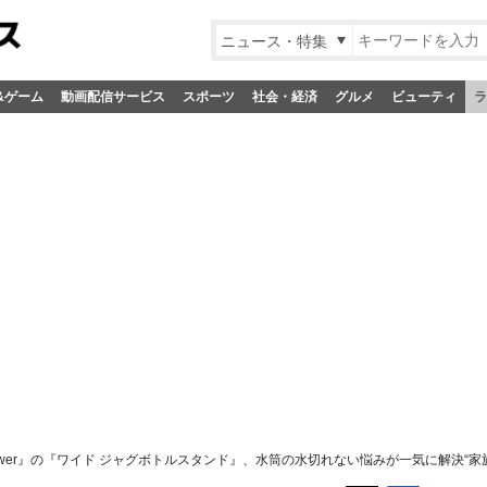
ニュース・特集
&ゲーム
動画配信サービス
スポーツ
社会・経済
グルメ
ビューティ
ラ
wer』の『ワイド ジャグボトルスタンド』、水筒の水切れない悩みが一気に解決“