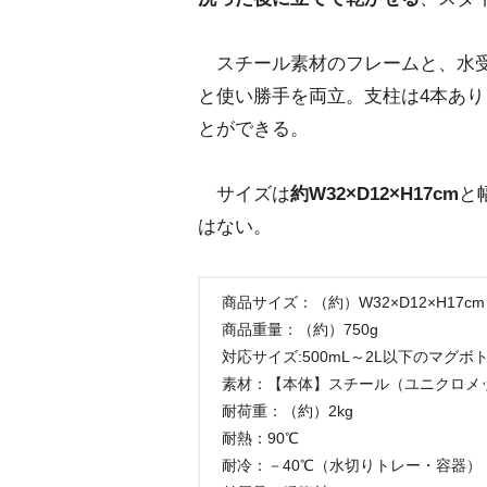
スチール素材のフレームと、水受
と使い勝手を両立。支柱は4本あ
とができる。
サイズは
約W32×D12×H17cm
と
はない。
商品サイズ：（約）W32×D12×H17cm
商品重量：（約）750g
対応サイズ:500mL～2L以下のマグ
素材：【本体】スチール（ユニクロメッ
耐荷重：（約）2kg
耐熱：90℃
耐冷：－40℃（水切りトレー・容器）