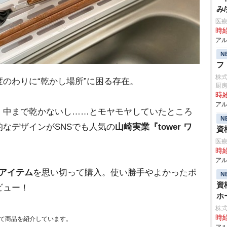
み
医療
時給
アル
N
フ
株
のわりに“乾かし場所”に困る存在。
厨
時給
アル
中まで乾かないし……とモヤモヤしていたところ
N
なデザインがSNSでも人気の
山崎実業『tower ワ
資
医療
時給
アル
価アイテム
を思い切って購入。使い勝手やよかったポ
N
資
ビュー！
ホ
株
時給
て商品を紹介しています。