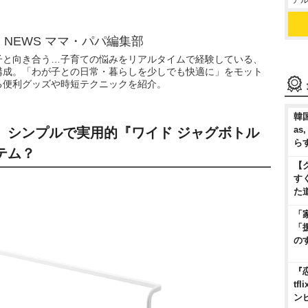
アル
N NEWS ママ・パパ編集部
子と向き合う…子育ての悩みをリアルタイムで経験している、
構成。「わが子との日常・暮らしを少しでも快適に」をモット
る便利グッズや時短テクニックを紹介。
韓国
as
ズ！ シンプルで実用的『ワイド ジャグボトル
ら
テム？
【
す
た
「
「
の
『
t
ン