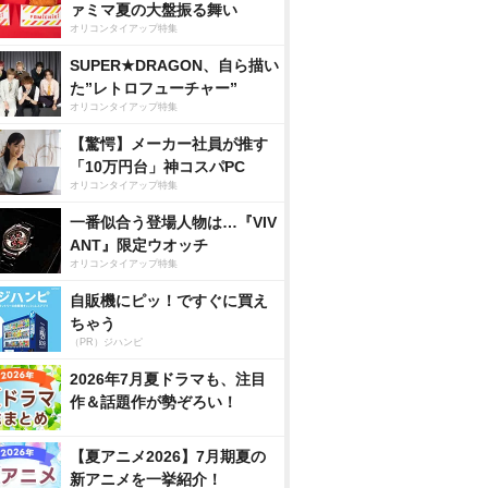
ァミマ夏の大盤振る舞い
オリコンタイアップ特集
SUPER★DRAGON、自ら描い
た”レトロフューチャー”
オリコンタイアップ特集
【驚愕】メーカー社員が推す
「10万円台」神コスパPC
オリコンタイアップ特集
一番似合う登場人物は…『VIV
ANT』限定ウオッチ
オリコンタイアップ特集
自販機にピッ！ですぐに買え
ちゃう
（PR）ジハンピ
2026年7月夏ドラマも、注目
作＆話題作が勢ぞろい！
【夏アニメ2026】7月期夏の
新アニメを一挙紹介！