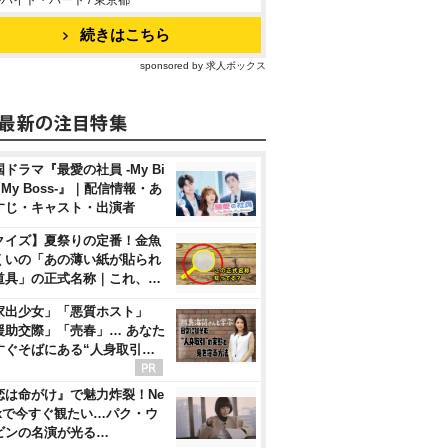
バイト・パート / 東京都
続きはこちら
sponsored by 求人ボックス
ドラマ『最愛の社員 -My Bi
, My Boss-』｜配信情報・あ
すじ・キャスト・出演者
クイズ】夏祭りの定番！金魚
くいの「あの薄い紙が貼られ
道具」の正式名称｜これ、…
家出少女」「悪質ホスト」
援助交際」「売春」… あなた
すぐそばにある“人身取引…
恋は命がけ』で魅力炸裂！Ne
flixで今すぐ観たい…パク・ウ
ビンの名演が光る…