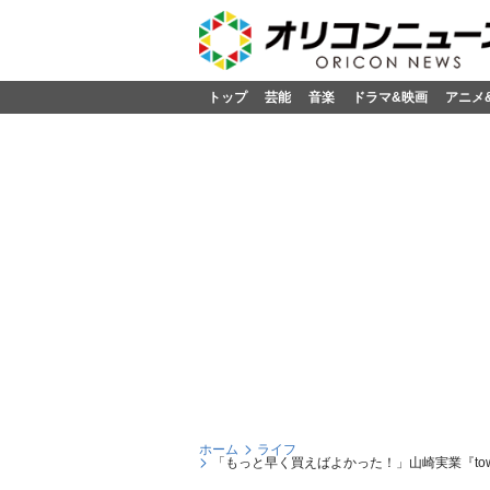
トップ
芸能
音楽
ドラマ&映画
アニメ
ホーム
ライフ
「もっと早く買えばよかった！」山崎実業『to