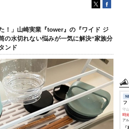
！」山崎実業『tower』の『ワイド ジ
筒の水切れない悩みが一気に解決“家族分
タンド
N
フ
守
時給
アル
「