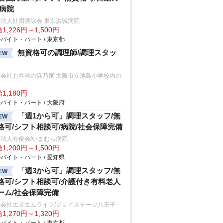
/病院
法人社団洪泳会 東京洪誠病院
1,226円～1,500円
バイト・パート / 東京都
無資格可の調理師/調理スタッ
EW
式会社お弁当の浜乃家 大阪市立池島小学校内の
房
1,180円
バイト・パート / 大阪府
「週1から可」調理スタッフ/無
EW
格可/シフト相談可/病院/社会保障完備
法人有俊会/いまむら病院
1,200円～1,500円
バイト・パート / 愛知県
「週3から可」調理スタッフ/無
EW
格可/シフト相談可/介護付き有料老人
ーム/社会保障完備
式会社エヌエムライフ/ジョイステージ八王子
1,270円～1,320円