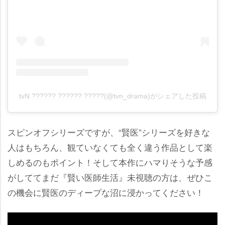
tvN ?????? ?????? ?????(@tvn_drama)がシェアした投稿
スピンオフシリーズですが、“賢医”シリーズを好きな
人はもちろん、観ていなくても全く違う作品として楽
しめるのもポイント！そして本作にハマりそうな予感
がしててまだ『賢い医師生活』未視聴の方は、ぜひこ
の機会に賢医のディープな沼に浸かってください！