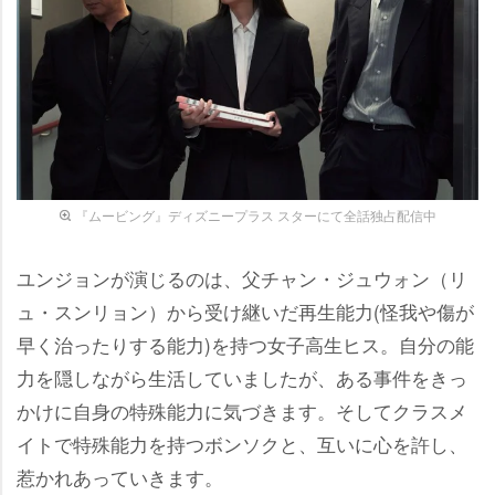
『ムービング』ディズニープラス スターにて全話独占配信中
ユンジョンが演じるのは、父チャン・ジュウォン（リ
ュ・スンリョン）から受け継いだ再生能力(怪我や傷が
早く治ったりする能力)を持つ女子高生ヒス。自分の能
力を隠しながら生活していましたが、ある事件をきっ
かけに自身の特殊能力に気づきます。そしてクラスメ
イトで特殊能力を持つボンソクと、互いに心を許し、
惹かれあっていきます。