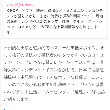
ハングクTIMES
K-POP、ドラマ、映画、SNSなどさまざまエンタメコンテ
ンツが盛り上がり、まさに時代は“第5次韓国ブーム”。現地
の最新トレンドや話題のドラマ・俳優、グルメ・ファッシ
ョン・コスメなど…“今”気になる韓国情報をお届けしま
す！
圧倒的な美貌と魅力的でハスキーな重低音ボイス、そ
して抜群の演技力で視聴者の心をつかんでいるコ・ユ
ンジョン。『いつかは賢いレジデント生活』では、産
婦人科のレジデント・イヨンを演じて、日本でも話題
沸騰中！本記事では、そんなホットな俳優コ・ユンジ
ョンの沼に浸かるおすすめ出演韓ドラ、『いつかは賢
いレジデント生活』『ムービング』『還魂』の3作品を
ご紹介します。