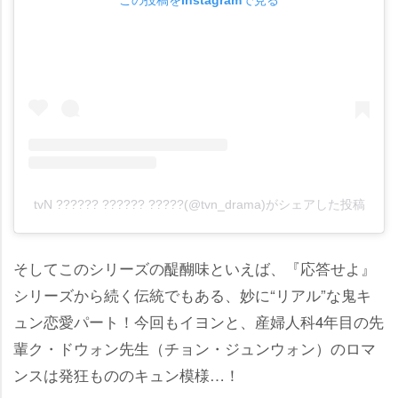
tvN ?????? ?????? ?????(@tvn_drama)がシェアした投稿
そしてこのシリーズの醍醐味といえば、『応答せよ』
シリーズから続く伝統でもある、妙に“リアル”な鬼キ
ュン恋愛パート！今回もイヨンと、産婦人科4年目の先
輩ク・ドウォン先生（チョン・ジュンウォン）のロマ
ンスは発狂もののキュン模様…！