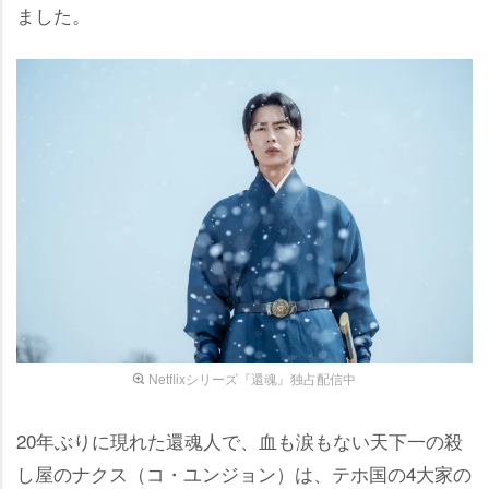
ました。
Netflixシリーズ『還魂』独占配信中
20年ぶりに現れた還魂人で、血も涙もない天下一の殺
し屋のナクス（コ・ユンジョン）は、テホ国の4大家の