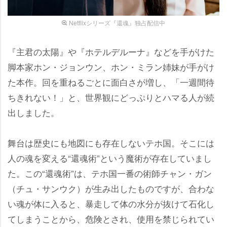
Netflixシリーズ『還魂』独占配信中
『主君の太陽』や『ホテルデルーナ』などを手がけた
脚本家ホン・ジョンウン、ホン・ミラン姉妹が手がけ
た本作。回を重ねるごとに面白さが増し、「一週間待
ちきれない！」と、世界観にどっぷりとハマる人が続
出しました。
舞台は歴史にも地図にも存在しないテホ国。そこには
人の魂を変える“還魂術”という魔術が存在していまし
た。この“還魂術”は、テホ国一番の術師チャン・ガン
（チュ・サンウク）が生み出したものですが、合わな
い魂が体に入ると、暴走して体の水分が抜けて石化し
てしまうことから、危険とされ、使用を禁じられてい