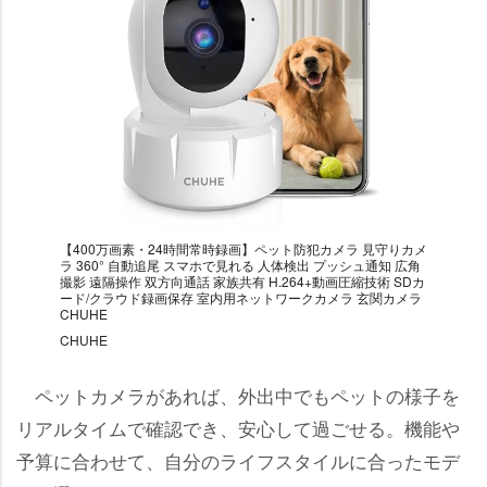
【400万画素・24時間常時録画】ペット防犯カメラ 見守りカメ
ラ 360° 自動追尾 スマホで見れる 人体検出 プッシュ通知 広角
撮影 遠隔操作 双方向通話 家族共有 H.264+動画圧縮技術 SDカ
ード/クラウド録画保存 室内用ネットワークカメラ 玄関カメラ
CHUHE
CHUHE
ペットカメラがあれば、外出中でもペットの様子を
リアルタイムで確認でき、安心して過ごせる。機能
予算に合わせて、自分のライフスタイルに合ったモデ