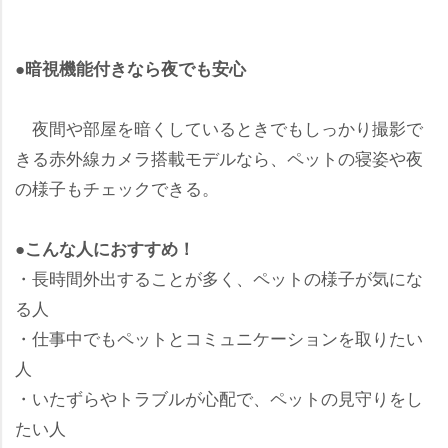
●暗視機能付きなら夜でも安心
夜間や部屋を暗くしているときでもしっかり撮影で
きる赤外線カメラ搭載モデルなら、ペットの寝姿や夜
の様子もチェックできる。
●こんな人におすすめ！
・長時間外出することが多く、ペットの様子が気にな
る人
・仕事中でもペットとコミュニケーションを取りたい
人
・いたずらやトラブルが心配で、ペットの見守りをし
たい人