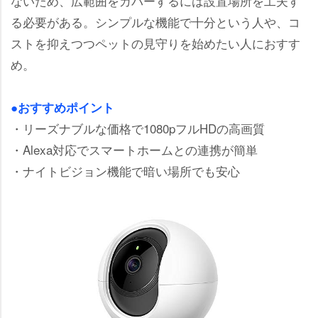
ないため、広範囲をカバーするには設置場所を工夫す
る必要がある。シンプルな機能で十分という人や、コ
ストを抑えつつペットの見守りを始めたい人におすす
め。
●おすすめポイント
・リーズナブルな価格で1080pフルHDの高画質
・Alexa対応でスマートホームとの連携が簡単
・ナイトビジョン機能で暗い場所でも安心