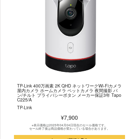
TP-Link 400万画素 2K QHD ネットワークWi-Fiカメラ
屋内カメラ ホームカメラ ペットカメラ 夜間撮影 パ
ン/チルト プライバシーボタン メーカー保証3年 Tapo
C225/A
TP-Link
¥7,900
※表示価格は2025年04月04日現在のセール価格です。
セール終了後は商品価格が変わっている場合があります。