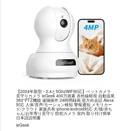
【2024年新型・2.4と5GhzWiFi対応】ペットカメラ
見守りカメラ ieGeek 400万画素 赤外線暗視 自動追尾
360°PTZ機能 遠隔操作 24時間録画 双方向会話 Alexa
対応 人体/音声/モーション検知 警報通知 メモリカー
ド/クラウド 家族共有 iphone/android対応 犬/猫/赤ち
ゃん/お年寄り見守り 防犯カメラ 室内 取り付け簡単
日本語説明書
ieGeek