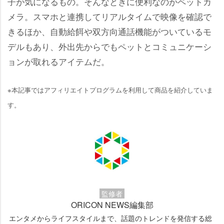
子が気になるもの。そんなときに便利なのがペットカ
メラ。スマホと連携してリアルタイムで映像を確認で
きるほか、自動給餌や双方向通話機能がついているモ
デルもあり、外出先からでもペットとコミュニケーシ
ョンが取れるアイテムだ。
※本記事ではアフィリエイトプログラムを利用して商品を紹介していま
す。
監修者
ORICON NEWS編集部
エンタメからライフスタイルまで、話題のトレンドを発信する総