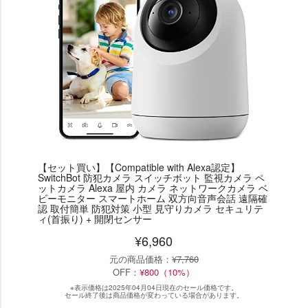
【セット買い】【Compatible with Alexa認定】
SwitchBot 防犯カメラ スイッチボット 監視カメラ ペ
ットカメラ Alexa 屋内 カメラ ネットワークカメラ ベ
ビーモニター スマートホーム 双方向音声会話 遠隔確
認 取付簡単 防犯対策 小型 見守りカメラ セキュリテ
ィ(首振り) + 開閉センサー
¥6,960
元の商品価格：
¥7,760
OFF：
¥800（10%）
※表示価格は2025年04月04日現在のセール価格です。
セール終了後は商品価格が変わっている場合があります。