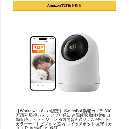
Amazonで詳細を見る
【Works with Alexa認定】 SwitchBot 防犯カメラ 300
万画素 監視カメラ アプリ通知 遠隔確認 動体検知 自
動追跡 ナイトビジョン 双方向音声通話 パン/チルト
カラーナイトビジョン 室内 スイッチボット 見守りカ
メラ Plus 3MP 3年保証