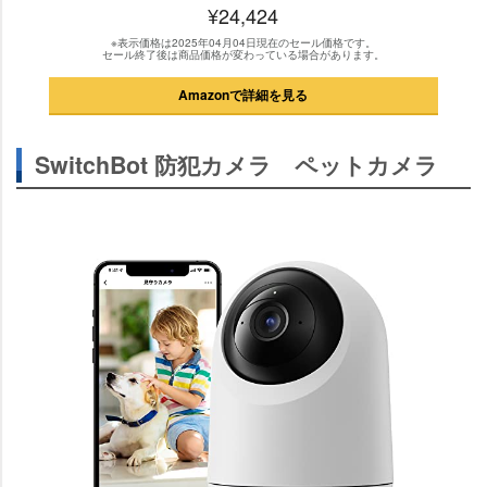
¥24,424
※表示価格は2025年04月04日現在のセール価格です。
セール終了後は商品価格が変わっている場合があります。
Amazonで詳細を見る
SwitchBot 防犯カメラ ペットカメラ