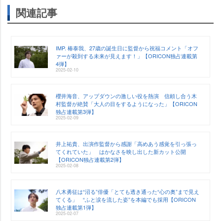
関連記事
IMP. 椿泰我、27歳の誕生日に監督から祝福コメント「オフ
ァーが殺到する未来が見えます！」【ORICON独占連載第
4弾】
2025-02-10
櫻井海音、アップダウンの激しい役を熱演 信頼し合う木
村監督が絶賛「大人の目をするようになった」【ORICON
独占連載第3弾】
2025-02-09
井上祐貴、出演作監督から感謝「高めあう感覚を引っ張っ
てくれていた」 はかなさを映し出した新カット公開
【ORICON独占連載第2弾】
2025-02-08
八木勇征は“沼る”俳優「とても透き通った“心の奥”まで見え
てくる」 “ふと涙を流した姿”を本編でも採用【ORICON
独占連載第1弾】
2025-02-07