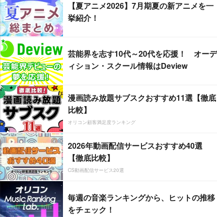
【夏アニメ2026】7月期夏の新アニメを一
挙紹介！
芸能界を志す10代～20代を応援！ オーデ
ィション・スクール情報はDeview
漫画読み放題サブスクおすすめ11選【徹底
比較】
オリコン顧客満足度ランキング
2026年動画配信サービスおすすめ40選
【徹底比較】
CS動画配信サービス20選
毎週の音楽ランキングから、ヒットの推移
をチェック！