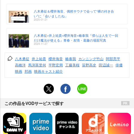
八木勇征＆櫻井海音、偶然サウナで会って“裸の付き合
い”に「会いましたね」
2025-01-21
八木勇征×井上祐貴×櫻井海音×椿泰我『僕らは人生で一回
だけ魔法が使える』青春・友情・葛藤の場面写真
2024-11-27
八木勇征
井上祐貴
櫻井海音
椿泰我
カンニング竹山
阿部亮平
高橋洋
馬渕英里何
平野宏周
工藤美桜
笹野高史
田辺誠一
俳優
映画
邦画
映画キャスト紹介
この作品をVODサービスで探す