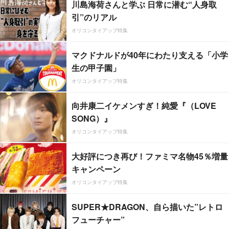
川島海荷さんと学ぶ 日常に潜む“人身取
引”のリアル
オリコンタイアップ特集
マクドナルドが40年にわたり支える「小学
生の甲子園」
オリコンタイアップ特集
向井康二イケメンすぎ！純愛『（LOVE
SONG）』
オリコンタイアップ特集
大好評につき再び！ファミマ名物45％増量
キャンペーン
オリコンタイアップ特集
SUPER★DRAGON、自ら描いた”レトロ
フューチャー”