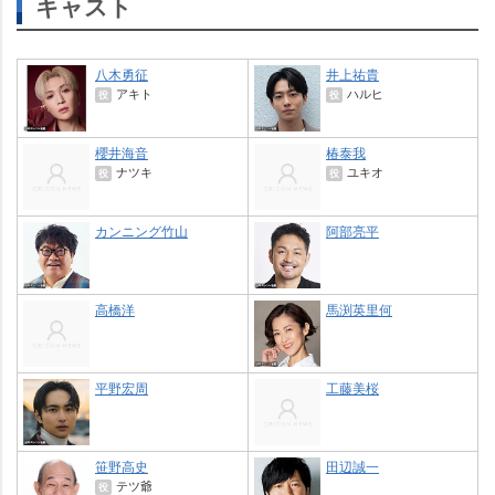
キャスト
八木勇征
井上祐貴
アキト
ハルヒ
役
役
櫻井海音
椿泰我
ナツキ
ユキオ
役
役
カンニング竹山
阿部亮平
高橋洋
馬渕英里何
平野宏周
工藤美桜
笹野高史
田辺誠一
テツ爺
役