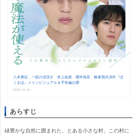
八木勇征、一筋の涙流す 井上祐貴、櫻井海音、椿泰我共演作『ぼ
くまほ』メインビジュアル＆予告編公開
2024-12-18
あらすじ
緑豊かな自然に囲まれた、とある小さな村。この村に