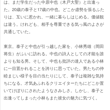
は、まだ学生だった中原中也（木戸大聖）と出逢っ
た。20歳の泰子と17歳の中也。どこか虚勢を張るふた
りは、互いに惹かれ、一緒に暮らしはじめる。価値観
は違う。けれども、相手を尊重できる気っ風のよさが
共通していた。
東京。泰子と中也が引っ越した家を、小林秀雄（岡田
将生）がふいに訪れる。中也の詩人としての才能を誰
よりも知る男。そして、中也も批評の達人である小林
に一目置かれることを誇りに思っていた。男たちの仲
睦まじい様子を目の当たりにして、泰子は複雑な気持
ちになる。才気あふれるクリエイターたちにどこか置
いてけぼりにされたようなさみしさ。しかし、泰子と
出逢ってしまった小林もまた彼女の魅力に気づく。