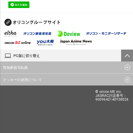
PC版に切り替え
禁無断複写転載
クッキーの使用について
© oricon ME inc.
JASRAC許諾番号：
9009642140Y38026