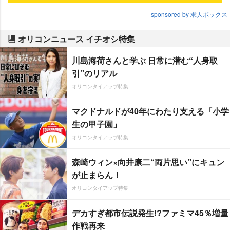
sponsored by 求人ボックス
オリコンニュース イチオシ特集
川島海荷さんと学ぶ 日常に潜む“人身取
引”のリアル
オリコンタイアップ特集
マクドナルドが40年にわたり支える「小学
生の甲子園」
オリコンタイアップ特集
森崎ウィン×向井康二“両片思い”にキュン
が止まらん！
オリコンタイアップ特集
デカすぎ都市伝説発生!?ファミマ45％増量
作戦再来