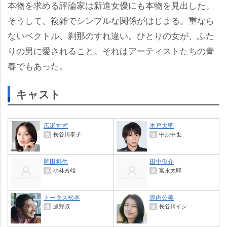
本物を求める評論家は新進女優にも本物を見出した。
そうして、複雑でシンプルな関係がはじまる。重なら
ないベクトル、刹那のすれ違い。ひとりの女が、ふた
りの男に愛されること。それはアーティストたちの青
春でもあった。
キャスト
広瀬すず
木戸大聖
長谷川泰子
中原中也
役
役
岡田将生
田中俊介
小林秀雄
富永太郎
役
役
トータス松本
瀧内公美
鷹野叔
長谷川イシ
役
役