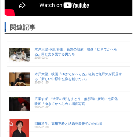
関連記事
木戸大聖×岡田将生、色気の競演 映画『ゆきてかへら
ぬ』同じ女を愛する男たち
2025-02-07
木戸大聖、映画『ゆきてかへらぬ』狂気と無邪気が同居す
る「新しい中原中也像を創りたい」
2025-01-25
広瀬すず、“大正の美”をまとう 無邪気に妖艶に七変化
映画『ゆきてかへらぬ』場面写真
2025-01-12
岡田将生、高畑充希と結婚発表後初の公の場
2025-01-30