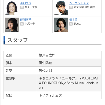
草刈民代
カトウシンスケ
スター女優
東京大学 辰野教授
役
役
藤間爽子
柄本佑
中原孝子
勤め人
役
役
スタッフ
監督
根岸吉太郎
脚本
田中陽造
音楽
代太郎
主題歌
キタニタツヤ「ユーモア」（MASTERSI
X FOUNDATION／Sony Music Labels In
c.）
配給
キノフィルムズ