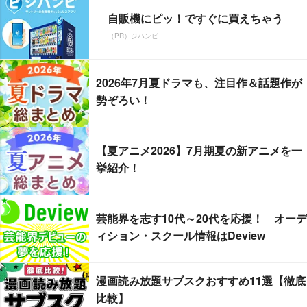
自販機にピッ！ですぐに買えちゃう
（PR）ジハンピ
2026年7月夏ドラマも、注目作＆話題作が
勢ぞろい！
【夏アニメ2026】7月期夏の新アニメを一
挙紹介！
芸能界を志す10代～20代を応援！ オーデ
ィション・スクール情報はDeview
漫画読み放題サブスクおすすめ11選【徹底
比較】