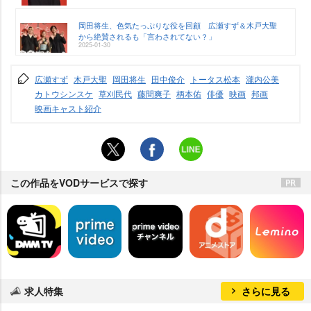
岡田将生、色気たっぷりな役を回顧 広瀬すず＆木戸大聖
から絶賛されるも「言わされてない？」
2025-01-30
広瀬すず
木戸大聖
岡田将生
田中俊介
トータス松本
瀧内公美
カトウシンスケ
草刈民代
藤間爽子
柄本佑
俳優
映画
邦画
映画キャスト紹介
この作品をVODサービスで探す
求人特集
さらに見る