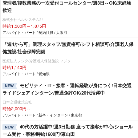
管理者/複数業務の一次受付コールセンター/週3日～OK/未経験
歓迎
株式会社ベルシステム24
時給1,500円～1,875円
アルバイト・パート / 契約社員 / 大阪府
「週4から可」調理スタッフ/無資格可/シフト相談可/介護老人保
健施設/社会保障完備
医療法人フジタ/介護老人保健施設 フジタ
時給1,140円
アルバイト・パート / 愛知県
モビリティ・IT・接客・運転経験が身につく!日本交通
NEW
ライドシェアインターン/普通免許OK/20代活躍中
日本交通株式会社
時給2,000円～
アルバイト・パート / 新卒・インターン / 東京都
40代の方活躍中!週3日勤務 座って接客が中心/ショール
NEW
ーム受付・事務/時給1600円/東山田