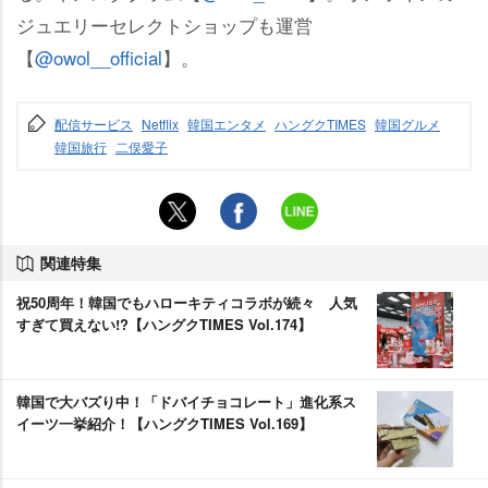
ジュエリーセレクトショップも運営
【
@owol__official
】。
配信サービス
Netflix
韓国エンタメ
ハングクTIMES
韓国グルメ
韓国旅行
二俣愛子
関連特集
祝50周年！韓国でもハローキティコラボが続々 人気
すぎて買えない!?【ハングクTIMES Vol.174】
韓国で大バズり中！「ドバイチョコレート」進化系ス
イーツ一挙紹介！【ハングクTIMES Vol.169】