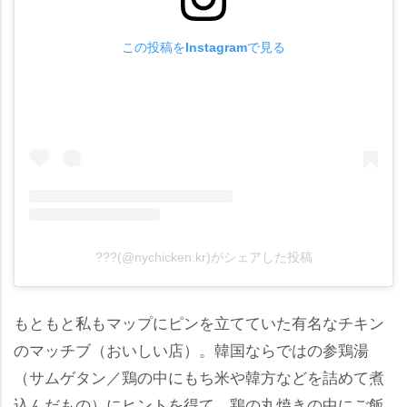
この投稿をInstagramで見る
???(@nychicken.kr)がシェアした投稿
もともと私もマップにピンを立てていた有名なチキン
のマッチブ（おいしい店）。韓国ならではの参鶏湯
（サムゲタン／鶏の中にもち米や韓方などを詰めて煮
込んだもの）にヒントを得て、鶏の丸焼きの中にご飯