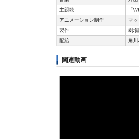
主題歌
「WH
アニメーション制作
マッ
製作
劇場
配給
角川A
関連動画