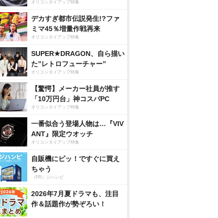
オリコンタイアップ特集
デカすぎ都市伝説発生!?ファ
ミマ45％増量作戦再来
オリコンタイアップ特集
SUPER★DRAGON、自ら描い
た”レトロフューチャー”
オリコンタイアップ特集
【驚愕】メーカー社員が推す
「10万円台」神コスパPC
オリコンタイアップ特集
一番似合う登場人物は…『VIV
ANT』限定ウオッチ
オリコンタイアップ特集
自販機にピッ！ですぐに買え
ちゃう
（PR）ジハンピ
2026年7月夏ドラマも、注目
作＆話題作が勢ぞろい！