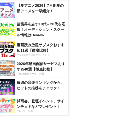
【夏アニメ2026】7月期夏の
新アニメを一挙紹介！
芸能界を志す10代～20代を応
援！オーディション・スクー
ル情報はDeview
漫画読み放題サブスクおすす
め11選【徹底比較】
オリコン顧客満足度ランキング
2026年動画配信サービスおす
すめ40選【徹底比較】
CS動画配信サービス20選
毎週の音楽ランキングから、
ヒットの推移をチェック！
試写会、登壇イベント、サイ
ンチェキなどプレゼント！
プレゼント特集