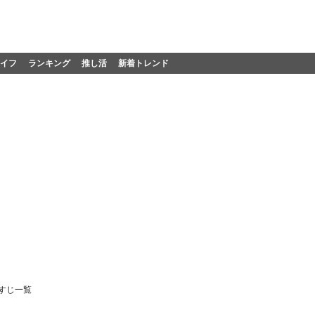
イフ
ランキング
推し活
新着トレンド
すじ一覧