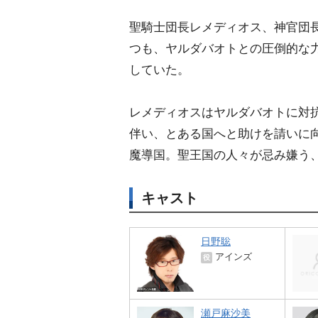
聖騎士団長レメディオス、神官団
つも、ヤルダバオトとの圧倒的な
していた。
レメディオスはヤルダバオトに対
伴い、とある国へと助けを請いに
魔導国。聖王国の人々が忌み嫌う
キャスト
日野聡
アインズ
役
瀬戸麻沙美