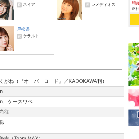
時給
ネイア
レメディオス
役
役
正社
戸松遥
ケラルト
役
くがね（『オーバーロード』／KADOKAWA刊）
in
bin、ケースワベ
尚往
聡
修志（Team-MAX）