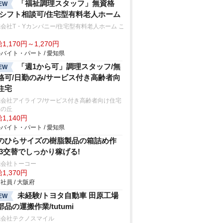
「福祉調理スタッフ」無資格
EW
/シフト相談可/住宅型有料老人ホーム
会社T・Yカンパニー/住宅型有料老人ホーム こ
ろ
1,170円～1,270円
バイト・パート / 愛知県
「週1から可」調理スタッフ/無
EW
格可/日勤のみ/サービス付き高齢者向
住宅
式会社アイライフ/サービス付き高齢者向け住宅
望の丘
1,140円
バイト・パート / 愛知県
のひらサイズの樹脂製品の箱詰め作
/3交替でしっかり稼げる!
式会社トーコー
1,370円
社員 / 大阪府
未経験/トヨタ自動車 田原工場
EW
部品の運搬作業/tutumi
式会社テクノスマイル