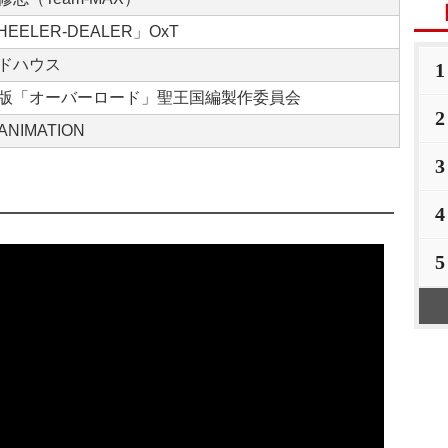
EELER-DEALER」OxT
ドハウス
1
版「オーバーロード」聖王国編製作委員会
2
NIMATION
3
4
5