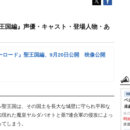
聖王国編』声優・キャスト・登場人物・あ
ーロード』聖王国編、9月20日公開 映像公開
N
ペ
ル聖王国は、その国土を長大な城壁に守られ平和な
未
株
如現れた魔皇ヤルダバオトと亜?連合軍の侵攻によっ
時給
ってしまう。
派遣