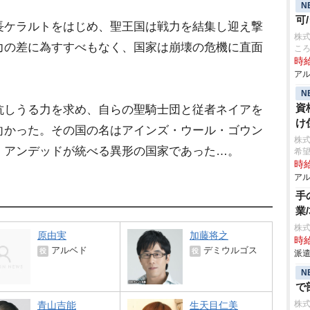
N
可
長ケラルトをはじめ、聖王国は戦力を結集し迎え撃
株式
力の差に為すすべもなく、国家は崩壊の危機に直面
こ
時給
アル
N
資
抗しうる力を求め、自らの聖騎士団と従者ネイアを
け
向かった。その国の名はアインズ・ウール・ゴウン
株
、アンデッドが統べる異形の国家であった…。
希
時給
アル
手
業
株
原由実
加藤将之
時給
アルベド
デミウルゴス
役
役
派遣
N
で
株
青山吉能
生天目仁美