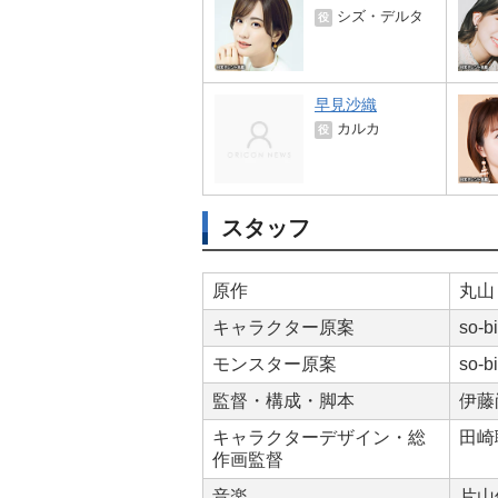
シズ・デルタ
役
早見沙織
カルカ
役
スタッフ
原作
丸山
キャラクター原案
so-b
モンスター原案
so-
監督・構成・脚本
伊藤
キャラクターデザイン・総
田崎
作画監督
音楽
片山