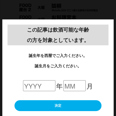
この記事は飲酒可能な年齢
の方を対象としています。
誕生年を西暦でご入力ください。
音楽ブースでは、多彩なアーティストのライブパフォ
誕生月をご入力ください。
ーマンスをお楽しみいただきます。
本イベント開催期間中、1日5組（2日間で10組）の
年
月
様々なアーティストが登場！ダンスグループ、
DJパフォーマンスやシンガーがライブパフォーマンス
を行い、イベントを盛り上げます。
決定