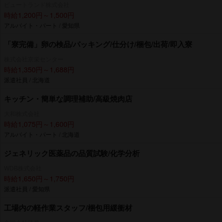
ビュートランド株式会社
時給1,200円～1,500円
アルバイト・パート / 愛知県
「寮完備」卵の検品/パッキング/仕分け/梱包/出荷/即入寮
株式会社京栄センター
時給1,350円～1,688円
派遣社員 / 北海道
キッチン・簡単な調理補助/高級焼肉店
大和株式会社
時給1,075円～1,600円
アルバイト・パート / 北海道
ジェネリック医薬品の品質試験/化学分析
WDB株式会社
時給1,650円～1,750円
派遣社員 / 愛知県
工場内の軽作業スタッフ/梱包用緩衝材