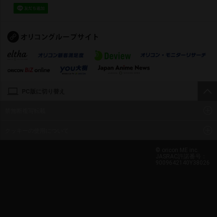
PC版に切り替え
禁無断複写転載
クッキーの使用について
© oricon ME inc.
JASRAC許諾番号：
9009642140Y38026