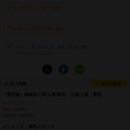
イベントカレンダーTOP →
アルコール飲料TOPに戻る
イベント
酒・アルコール
清酒・日本酒
焼酎
ウイスキー・ブランデー
求人特集
さらに見る
「寮完備」機械加工/即入寮/製造・工場/工場・製造
株式会社京栄センター
時給1,400円
派遣社員 / 神奈川県
ピッキング・梱包スタッフ