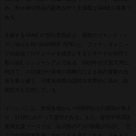
め、利き酒や商品の販売を行う大規模なSAKEの祭典で
ある。
主催するSAKE 47実行委員会は、酒類のブランディン
グに強みを持つKANBEE INTELと、ファインダイニン
グの企画プロデュースを得意とするジオードが共同で
取り組むコンソーシアムである。2025年の大阪万博に
向けて、人口減少や若者の酒離れによる国内需要の低
迷を乗り越え、日本産酒類の認知を世界的に高め、販
路拡大を目指している。
イベントには、全国各地から100種類以上の酒類が集ま
り、2日間にわたって提供される。また、能登半島震災
復興支援ブースでは、石川県の7つの酒蔵が出店し、売
上は全額復興支援に寄付される予定である。フードブ