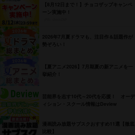
【8月12日まで！】チョコザップキャンペ
ーン実施中！
（PR）chocoZAP
2026年7月夏ドラマも、注目作＆話題作が
勢ぞろい！
【夏アニメ2026】7月期夏の新アニメを一
挙紹介！
芸能界を志す10代～20代を応援！ オーデ
ィション・スクール情報はDeview
漫画読み放題サブスクおすすめ11選【徹底
比較】