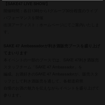
【SAKE47 LIVE SHOW】
開催時間：各日13時から1グループ30分程度のライブ
パフォーマンスを開催
出演アーティスト：ホームページにてご案内いたしま
す。
SAKE 47 Ambassadorが利き酒販売ブースを盛り上げ
てまいります
本イベントの一部のブースでは、SAKE 47利き酒販売
スタッフチーム「SAKE 47 Ambassador」を
編成。お酒好きのSAKE 47 Ambassadorが、販売スタ
ッフとして利き酒販売を通して、各都道府県
自慢のお酒の魅力を伝えながらイベントを盛り上げて
参ります。