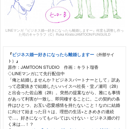
LINEマンガ『ビジネス婚―好きになったら離婚しますー』何度も調整し作っ
た司のキャララフ（C）Ruka Kirato/JAMTOON/FUNGUILD
『
ビジネス婚ー好きになったら離婚しますー
（外部サイ
』
ト）
原作：JAMTOON STUDIO 作画：キラト瑠香
◇LINEマンガにて先行配信中
「俺と結婚しませんか？ビジネスパートナーとして」訳あ
って恋愛抜きで結婚したいハイスぺ社長・堂ノ瀬司（28）
と出会った佐山雅（28）。突然の提案ながら、雅にも事情
があって利害が一致し、即同棲することに。この契約の条
件はひとつ、お互い恋愛感情を持たないこと！なのに結婚
に向けて始まった日々は、理想の生活×ときめきの連続
で…。好きになってもバレてはいけない・ビジネス婚の行
く末は…！？