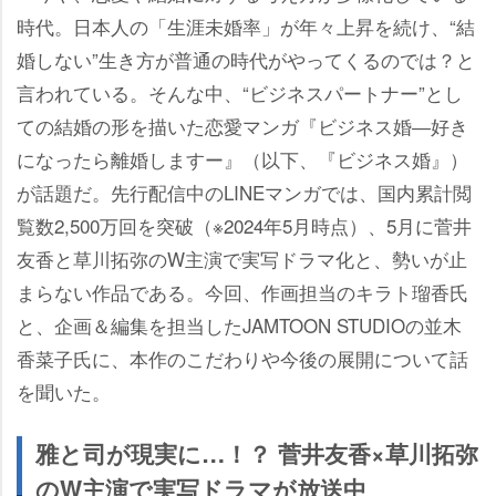
時代。日本人の「生涯未婚率」が年々上昇を続け、“結
婚しない”生き方が普通の時代がやってくるのでは？と
言われている。そんな中、“ビジネスパートナー”とし
ての結婚の形を描いた恋愛マンガ『ビジネス婚―好き
になったら離婚しますー』（以下、『ビジネス婚』）
が話題だ。先行配信中のLINEマンガでは、国内累計閲
覧数2,500万回を突破（※2024年5月時点）、5月に菅井
友香と草川拓弥のW主演で実写ドラマ化と、勢いが止
まらない作品である。今回、作画担当のキラト瑠香氏
と、企画＆編集を担当したJAMTOON STUDIOの並木
香菜子氏に、本作のこだわりや今後の展開について話
を聞いた。
雅と司が現実に…！？ 菅井友香×草川拓弥
のW主演で実写ドラマが放送中