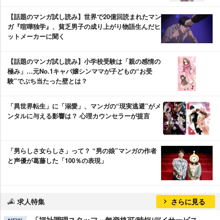
【話題のマンガ試し読み】世界で20億回読まれたマン
ガ『喧嘩独学』、貧乏男子の成り上がり物語生んだヒ
ットメーカーに聞く
【話題のマンガ試し読み】小学校受験は「親の感情の
極み」…元No.1キャバ嬢シンママが子どもの“お受
験”でぶち当たった壁とは？
「異世界転生」に「溺愛」、マンガの“現実逃避”がメ
ンタルに与える影響は？ 心理カウンセラーが提言
「男らしさ女らしさ」って？ “男の娘”マンガの作者
と声優が葛藤した「100％の表現」
求人特集
さらに見る