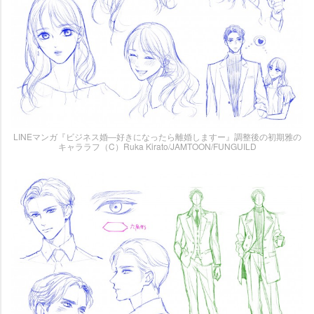
LINEマンガ『ビジネス婚―好きになったら離婚しますー』調整後の初期雅の
キャララフ（C）Ruka Kirato/JAMTOON/FUNGUILD