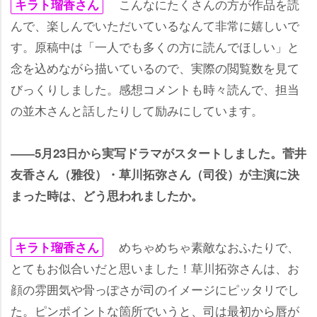
こんなにたくさんの方が作品を読
キラト瑠香さん
んで、楽しんでいただいているなんて非常に嬉しいで
す。原稿中は「一人でも多くの方に読んでほしい」と
念を込めながら描いているので、実際の閲覧数を見て
びっくりしました。感想コメントも時々読んで、担当
の並木さんと話したりして励みにしています。
――5月23日から実写ドラマがスタートしました。菅井
友香さん（雅役）・草川拓弥さん（司役）が主演に決
まった時は、どう思われましたか。
めちゃめちゃ素敵なおふたりで、
キラト瑠香さん
とてもお似合いだと思いました！草川拓弥さんは、お
顔の雰囲気や骨っぽさが司のイメージにピッタリでし
た。ピンポイントな箇所でいうと、司は最初から唇が