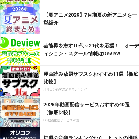
【夏アニメ2026】7月期夏の新アニメを一
挙紹介！
芸能界を志す10代～20代を応援！ オーデ
ィション・スクール情報はDeview
漫画読み放題サブスクおすすめ11選【徹底
比較】
オリコン顧客満足度ランキング
2026年動画配信サービスおすすめ40選
【徹底比較】
CS動画配信サービス20選
毎週の音楽ランキングから、ヒットの推移