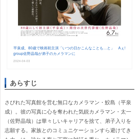
平泉成、80歳で映画初主演「いつの日かこんなことも…と」 Aぇ!
group佐野晶哉が弟子のカメラマンに
2024-04-03
あらすじ
さびれた写真館を営む無口なカメラマン・鮫島（平泉
成）。彼の写真に心を奪われた気鋭カメラマン・太一
（佐野晶哉）は華々しいキャリアを捨て、弟子入りを
志願する。家族とのコミュニケーションすら避けてき