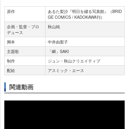
原作
あるた梨沙『明日を綴る写真館』（BRID
GE COMICS / KADOKAWA刊）
企画・監督・プロ
秋山純
デュース
脚本
中井由梨子
主題歌
「瞬」SAKI
制作
ジュン・秋山クリエイティブ
配給
アスミック・エース
関連動画