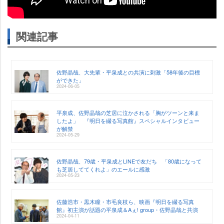
関連記事
佐野晶哉、大先輩・平泉成との共演に刺激「58年後の目標
ができた」
2024-06-05
平泉成、佐野晶哉の芝居に泣かされる「胸がツーンと来ま
したよ」 『明日を綴る写真館』スペシャルインタビュー
が解禁
2024-05-29
佐野晶哉、79歳・平泉成とLINEで友だち 「80歳になって
も芝居しててくれよ」のエールに感激
2024-05-23
佐藤浩市・黒木瞳・市毛良枝ら、映画『明日を綴る写真
館』初主演が話題の平泉成＆Aぇ! group・佐野晶哉と共演
2024-04-11