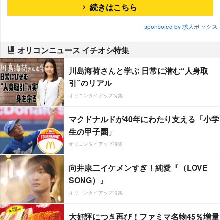
続きはこちら
sponsored by 求人ボックス
オリコンニュース イチオシ特集
川島海荷さんと学ぶ 日常に潜む“人身取
引”のリアル
オリコンタイアップ特集
マクドナルドが40年にわたり支える「小学
生の甲子園」
オリコンタイアップ特集
向井康二イケメンすぎ！純愛『（LOVE
SONG）』
オリコンタイアップ特集
大好評につき再び！ファミマ名物45％増量