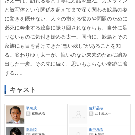
た太一は、訪れる客と丁寧に対話を重ね、カメラマン
と被写体という関係を超えてまで深く関わる鮫島の姿
に驚きを隠せない。人々の抱える悩みや問題のために
必死に奔走する鮫島に振り回されながらも、自分に足
りないものに気付き始める太一。同時に、鮫島とその
家族にも目を背けてきた“想い残し”があることを知
る。変わりゆく太一が、悔いのない未来のために踏み
出した一歩。その先に続く、思いもよらない奇跡に涙
する…。
キャスト
平泉成
佐野晶哉
鮫島武治
五十嵐太一
役
役
嘉島陸
田中洸希
鮫島直哉
林透留
役
役