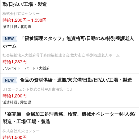
勤/日払い/工場・製造
株式会社京栄センター
時給1,230円～1,538円
派遣社員 / 北海道
「福祉調理スタッフ」無資格可/日勤のみ/特別養護老人
NEW
ホーム
社会福祉法人大阪府母子寡婦福祉連合会/枚方市立 特別養護老人ホーム
時給1,237円
アルバイト・パート / 大阪府
食品の資材供給・運搬/寮完備/日勤/日払い/工場・製造
NEW
UTエージェント株式会社AGT東海第一CU
時給1,200円
派遣社員 / 愛知県
「寮完備」金属加工処理業務、検査、機械オペレーター/即入寮/
製造・工場/工場・製造
株式会社京栄センター
時給1,500円