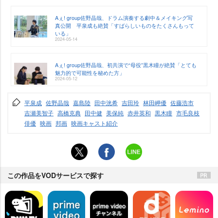
Aぇ! group佐野晶哉、ドラム演奏する劇中＆メイキング写
真公開 平泉成も絶賛「すばらしいものをたくさんもって
いる」
2024-05-14
Aぇ! group佐野晶哉、初共演で“母役”黒木瞳が絶賛「とても
魅力的で可能性を秘めた方」
2024-05-12
平泉成
佐野晶哉
嘉島陸
田中洸希
吉田玲
林田岬優
佐藤浩市
吉瀬美智子
高橋克典
田中健
美保純
赤井英和
黒木瞳
市毛良枝
俳優
映画
邦画
映画キャスト紹介
この作品をVODサービスで探す