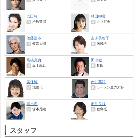
吉田玲
林田岬優
松原菜那
井上京香
役
役
佐藤浩市
吉瀬美智子
牧嘉太郎
牧悦子
役
役
高橋克典
田中健
五十嵐彰
杉田
役
役
美保純
赤井英和
池雪代
ラーメン屋の大将
役
役
黒木瞳
市毛良枝
塚本冴絵
鮫島桜
役
役
スタッフ