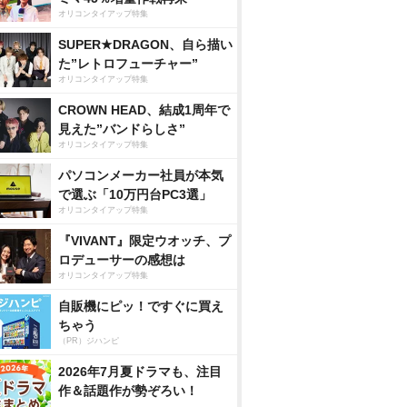
オリコンタイアップ特集
SUPER★DRAGON、自ら描い
た”レトロフューチャー”
オリコンタイアップ特集
CROWN HEAD、結成1周年で
見えた”バンドらしさ”
オリコンタイアップ特集
パソコンメーカー社員が本気
で選ぶ「10万円台PC3選」
オリコンタイアップ特集
『VIVANT』限定ウオッチ、プ
ロデューサーの感想は
オリコンタイアップ特集
自販機にピッ！ですぐに買え
ちゃう
（PR）ジハンピ
2026年7月夏ドラマも、注目
作＆話題作が勢ぞろい！