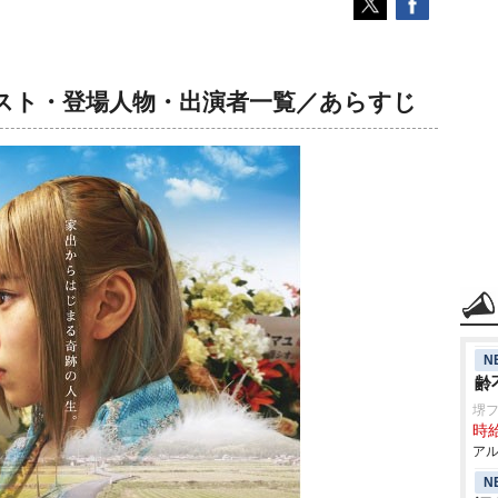
スト・登場人物・出演者一覧／あらすじ
N
齢
堺
時給
アル
N