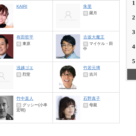
1
KAIRI
朱里
羅月
役
2
3
有田哲平
古坂大魔王
東原
マイケル・田
役
役
4
中
5
浅越ゴエ
竹若元博
烈堂
吉川
役
役
竹中直人
石野真子
グッシー(小串
母親
役
役
宏明)