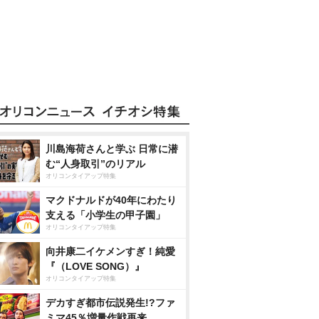
川島海荷さんと学ぶ 日常に潜
む“人身取引”のリアル
オリコンタイアップ特集
マクドナルドが40年にわたり
支える「小学生の甲子園」
オリコンタイアップ特集
向井康二イケメンすぎ！純愛
『（LOVE SONG）』
オリコンタイアップ特集
デカすぎ都市伝説発生!?ファ
ミマ45％増量作戦再来