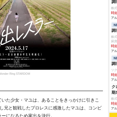
調
株式
時給
アル
N
調
株式
厨
時給
アル
N
調
ツ
er Ring STARDOM
時給
アル
ク
期
株式
ていた少女・マユは、あることをきっかけに引きこ
時給
かし兄と観戦したプロレスに感激したマユは、コンビ
アル
ラーになるため家出を決行。