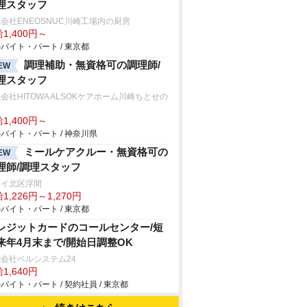
理スタッフ
会社ENEOSNUC川崎工場内の厨房
1,400円～
バイト・パート / 東京都
調理補助・無資格可の調理師/
EW
理スタッフ
会社HITOWA ALSOKケアホーム川崎ちとせの
房
1,400円～
バイト・パート / 神奈川県
ミールケアクルー・無資格可の
EW
理師/調理スタッフ
クイ北区浮間
1,226円～1,270円
バイト・パート / 東京都
レジットカードのコールセンター/短
来年4月末まで/開始日調整OK
会社ベルシステム24
1,640円
バイト・パート / 契約社員 / 東京都