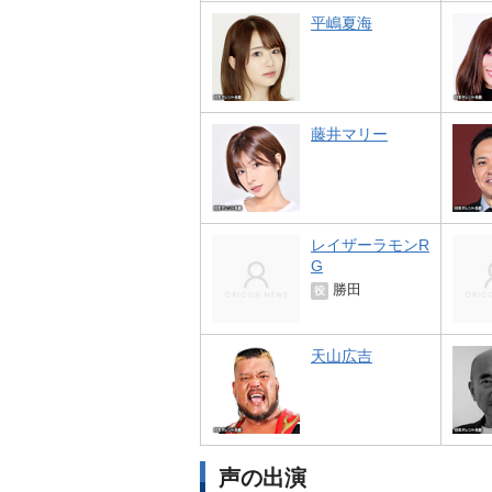
平嶋夏海
藤井マリー
レイザーラモンR
G
勝田
役
天山広吉
声の出演