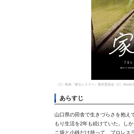
（C）映画『家出レスラー』製作委員会（C）World Wond
あらすじ
山口県の田舎で生きづらさを抱え
もり生活を2年も続けていた。し
ニ袋と小銭だけ持って、プロレス