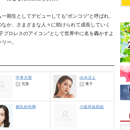
一期生としてデビューしても“ポンコツ”と呼ばれ、
のなか、さまざまな人々に助けられて成長していく
子プロレスのアイコン”として世界中に名を轟かすよ
ーリー。
中本大賀
ゆきぽよ
兄貴
東子
役
役
都丸紗也華
小坂井祐莉絵