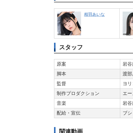
相羽あいな
スタッフ
原案
谷麻
脚本
渡部
監督
ヨリ
制作プロダクション
エー
音楽
谷麻
配給・宣伝
ブシ
関連動画