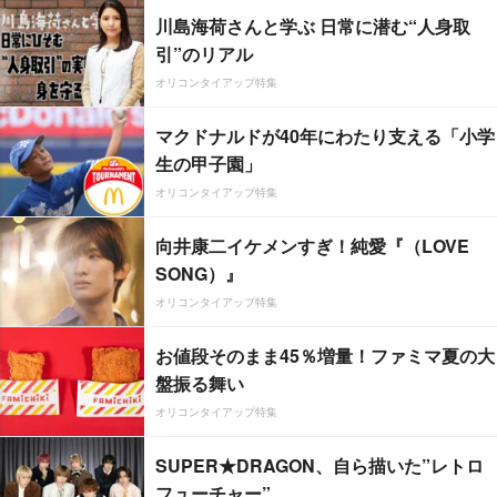
川島海荷さんと学ぶ 日常に潜む“人身取
引”のリアル
オリコンタイアップ特集
マクドナルドが40年にわたり支える「小学
生の甲子園」
オリコンタイアップ特集
向井康二イケメンすぎ！純愛『（LOVE
SONG）』
オリコンタイアップ特集
お値段そのまま45％増量！ファミマ夏の大
盤振る舞い
オリコンタイアップ特集
SUPER★DRAGON、自ら描いた”レトロ
フューチャー”