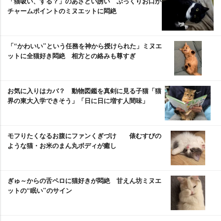
「猫吸い、する？」のあざとい誘い ぷっくりお口が
チャームポイントのミヌエットに悶絶
「“かわいい”という任務を神から授けられた」ミヌエ
ットに全猫好き悶絶 相方との絡みも尊すぎ
お気に入りはカバ？ 動物図鑑を真剣に見る子猫「猫
界の東大入学できそう」「日に日に増す人間味」
モフりたくなるお腹にファンくぎづけ 俵むすびの
ような猫・お米のまん丸ボディが癒し
ぎゅ～からの舌ペロに猫好きが悶絶 甘えん坊ミヌエ
ットの“眠い”のサイン