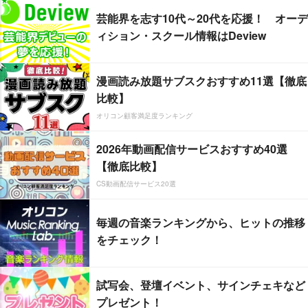
芸能界を志す10代～20代を応援！ オーデ
ィション・スクール情報はDeview
漫画読み放題サブスクおすすめ11選【徹底
比較】
オリコン顧客満足度ランキング
2026年動画配信サービスおすすめ40選
【徹底比較】
CS動画配信サービス20選
毎週の音楽ランキングから、ヒットの推移
をチェック！
試写会、登壇イベント、サインチェキなど
プレゼント！