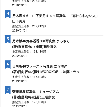
推定売上部数：237,003部
2020/03/01
4
乃木坂４６ 山下美月１ｓｔ写真集 「忘れられない人」
山下美月
推定売上部数：207,212部
2020/01/01
5
乃木坂46賀喜遥香 1st写真集 まっさら
(著)賀喜遥香/（撮影)菊地泰久
推定売上部数：198,130部
2022/06/01
6
日向坂46ファースト写真集 立ち漕ぎ
(著)日向坂46/(撮影)YOROKOBI，加藤アラタ
推定売上部数：185,823部
2019/08/01
7
齋藤飛鳥写真集 ミュージアム
(著)齋藤飛鳥/(撮影)三瓶康友
推定売上部数：176,938部
2023/05/01