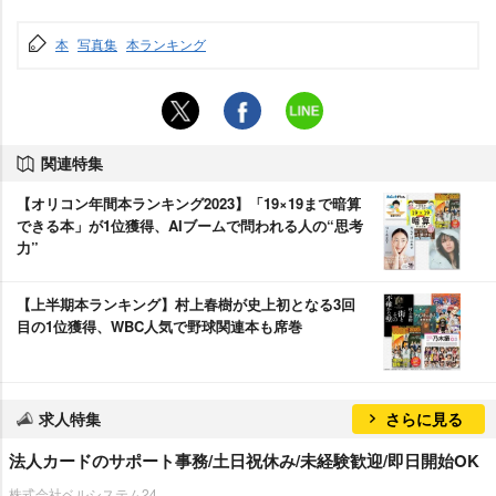
本
写真集
本ランキング
関連特集
【オリコン年間本ランキング2023】「19×19まで暗算
できる本」が1位獲得、AIブームで問われる人の“思考
力”
【上半期本ランキング】村上春樹が史上初となる3回
目の1位獲得、WBC人気で野球関連本も席巻
求人特集
さらに見る
法人カードのサポート事務/土日祝休み/未経験歓迎/即日開始OK
株式会社ベルシステム24