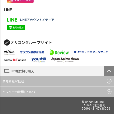
LINE
LINEアカウントメディア
PC版に切り替え
禁無断複写転載
クッキーの使用について
© oricon ME inc.
JASRAC許諾番号：
9009642140Y38026