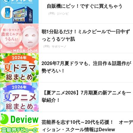
自販機にピッ！ですぐに買えちゃう
（PR）ジハンピ
朝1分貼るだけ！ミルクピールで一日中ず
っとうるツヤ肌
（PR）サボリーノ
2026年7月夏ドラマも、注目作＆話題作が
勢ぞろい！
【夏アニメ2026】7月期夏の新アニメを一
挙紹介！
芸能界を志す10代～20代を応援！ オーデ
ィション・スクール情報はDeview