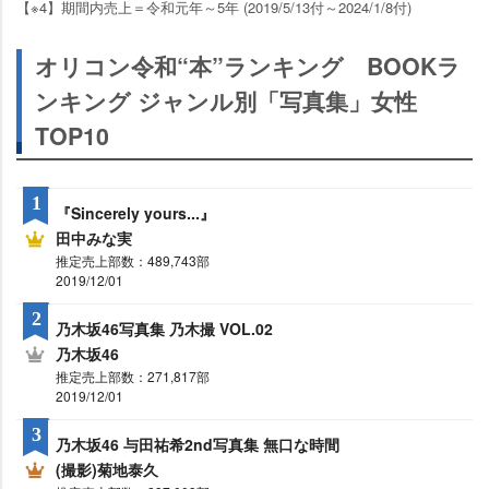
【※4】期間内売上＝令和元年～5年 (2019/5/13付～2024/1/8付)
オリコン令和“本”ランキング BOOKラ
ンキング ジャンル別「写真集」女性
TOP10
1
『Sincerely yours...』
田中みな実
推定売上部数：489,743部
2019/12/01
2
乃木坂46写真集 乃木撮 VOL.02
乃木坂46
推定売上部数：271,817部
2019/12/01
3
乃木坂46 与田祐希2nd写真集 無口な時間
(撮影)菊地泰久