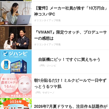
【驚愕】メーカー社員が推す「10万円台」
神コスパPC
オリコンタイアップ特集
『VIVANT』限定ウオッチ、プロデューサ
ーの感想は
オリコンタイアップ特集
自販機にピッ！ですぐに買えちゃう
（PR）ジハンピ
朝1分貼るだけ！ミルクピールで一日中ず
っとうるツヤ肌
（PR）サボリーノ
2026年7月夏ドラマも、注目作＆話題作が