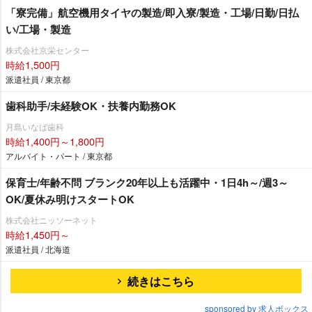
「寮完備」航空機用タイヤの製造/即入寮/製造・工場/日勤/日払
い/工場・製造
株式会社京栄センター
時給1,500円
派遣社員 / 東京都
歯科助手/未経験OK・扶養内勤務OK
月島いなば歯科
時給1,400円～1,800円
アルバイト・パート / 東京都
保育士/年齢不問 ブランク20年以上も活躍中・1日4h～/週3～
OK/夏休み明けスタートOK
株式会社ニッソーネット
時給1,450円～
派遣社員 / 北海道
続きはこちら
sponsored by 求人ボックス