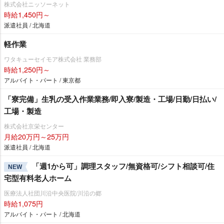
株式会社ニッソーネット
時給1,450円～
派遣社員 / 北海道
軽作業
ワタキューセイモア株式会社 業務部
時給1,250円～
アルバイト・パート / 東京都
「寮完備」生乳の受入作業業務/即入寮/製造・工場/日勤/日払い/
工場・製造
株式会社京栄センター
月給20万円～25万円
派遣社員 / 北海道
「週1から可」調理スタッフ/無資格可/シフト相談可/住
NEW
宅型有料老人ホーム
医療法人社団川沿中央医院/川沿の郷
時給1,075円
アルバイト・パート / 北海道