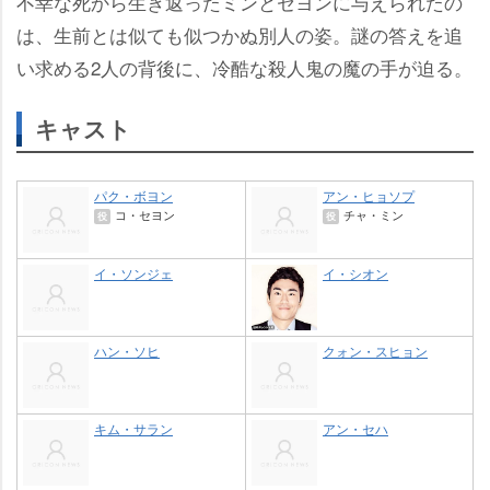
不幸な死から生き返ったミンとセヨンに与えられたの
は、生前とは似ても似つかぬ別人の姿。謎の答えを追
い求める2人の背後に、冷酷な殺人鬼の魔の手が迫る。
キャスト
パク・ボヨン
アン・ヒョソプ
コ・セヨン
チャ・ミン
役
役
イ・ソンジェ
イ・シオン
ハン・ソヒ
クォン・スヒョン
キム・サラン
アン・セハ