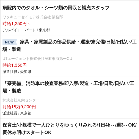
病院内でのタオル・シーツ類の回収と補充スタッフ
ワタキューセイモア株式会社 業務部
時給1,250円～
アルバイト・パート / 東京都
家具・家電製品の部品供給・運搬/寮完備/日勤/日払い/工
NEW
場・製造
UTエージェント株式会社AGT東海第一CU
時給1,350円
派遣社員 / 愛知県
「寮完備」消防車の検査業務/即入寮/製造・工場/日勤/日払い/工
場・製造
株式会社京栄センター
月給18万9,200円
派遣社員 / 東京都
保育士/小規模で一人ひとりをゆっくりみれる/1日4h～/週3～OK/
夏休み明けスタートOK