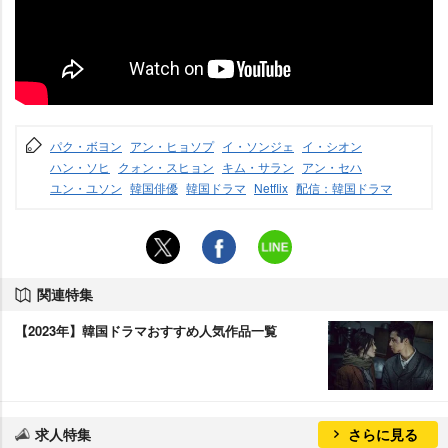
パク・ボヨン
アン・ヒョソプ
イ・ソンジェ
イ・シオン
ハン・ソヒ
クォン・スヒョン
キム・サラン
アン・セハ
ユン・ユソン
韓国俳優
韓国ドラマ
Netflix
配信：韓国ドラマ
関連特集
【2023年】韓国ドラマおすすめ人気作品一覧
求人特集
さらに見る