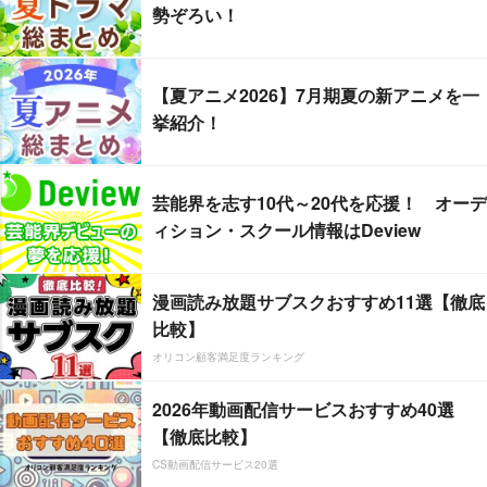
勢ぞろい！
【夏アニメ2026】7月期夏の新アニメを一
挙紹介！
芸能界を志す10代～20代を応援！ オーデ
ィション・スクール情報はDeview
漫画読み放題サブスクおすすめ11選【徹底
比較】
オリコン顧客満足度ランキング
2026年動画配信サービスおすすめ40選
【徹底比較】
CS動画配信サービス20選