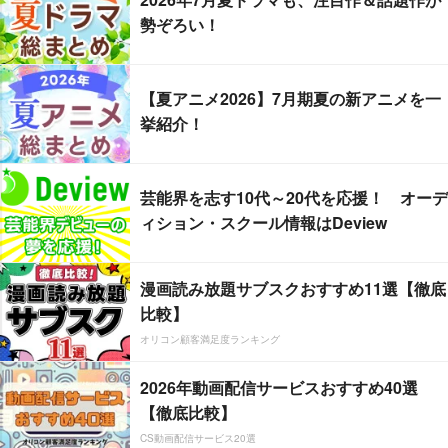
勢ぞろい！
【夏アニメ2026】7月期夏の新アニメを一
挙紹介！
芸能界を志す10代～20代を応援！ オーデ
ィション・スクール情報はDeview
漫画読み放題サブスクおすすめ11選【徹底
比較】
オリコン顧客満足度ランキング
2026年動画配信サービスおすすめ40選
【徹底比較】
CS動画配信サービス20選