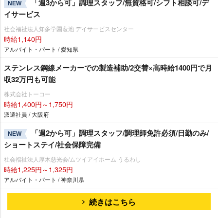
「週3から可」調理スタッフ/無資格可/シフト相談可/デ
NEW
イサービス
社会福祉法人知多学園葭池 デイサービスセンター
時給1,140円
アルバイト・パート / 愛知県
ステンレス鋼線メーカーでの製造補助/2交替×高時給1400円で月
収32万円も可能
株式会社トーコー
時給1,400円～1,750円
派遣社員 / 大阪府
「週2から可」調理スタッフ/調理師免許必須/日勤のみ/
NEW
ショートステイ/社会保障完備
社会福祉法人厚木慈光会/ムツイアイホーム うるわし
時給1,225円～1,325円
アルバイト・パート / 神奈川県
続きはこちら