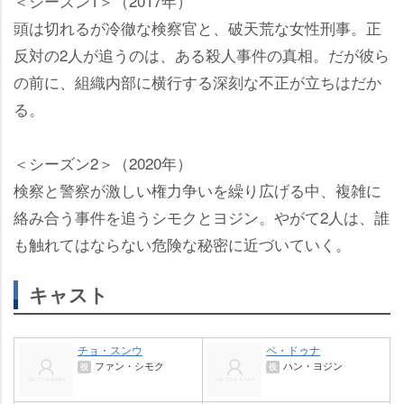
＜シーズン1＞（2017年）
頭は切れるが冷徹な検察官と、破天荒な女性刑事。正
反対の2人が追うのは、ある殺人事件の真相。だが彼ら
の前に、組織内部に横行する深刻な不正が立ちはだか
る。
＜シーズン2＞（2020年）
検察と警察が激しい権力争いを繰り広げる中、複雑に
絡み合う事件を追うシモクとヨジン。やがて2人は、誰
も触れてはならない危険な秘密に近づいていく。
キャスト
チョ・スンウ
ペ・ドゥナ
ファン・シモク
ハン・ヨジン
役
役