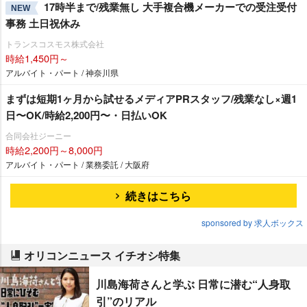
17時半まで/残業無し 大手複合機メーカーでの受注受付
NEW
事務 土日祝休み
トランスコスモス株式会社
時給1,450円～
アルバイト・パート / 神奈川県
まずは短期1ヶ月から試せるメディアPRスタッフ/残業なし×週1
日〜OK/時給2,200円〜・日払いOK
合同会社ジーニー
時給2,200円～8,000円
アルバイト・パート / 業務委託 / 大阪府
続きはこちら
sponsored by 求人ボックス
オリコンニュース イチオシ特集
川島海荷さんと学ぶ 日常に潜む“人身取
引”のリアル