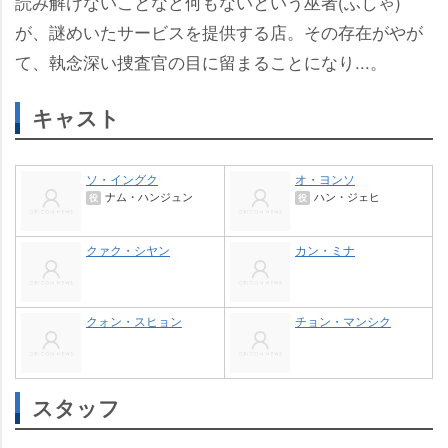
読み解けないことなど何もないという巫者(ふしゃ)
が、謎めいたサービスを提供する店。その存在がやが
て、執念深い捜査官の目に留まることになり...。
キャスト
ソ・イングク
オ・ヨンソ
ナム・ハンジュン
ハン・ジェヒ
役
役
クァク・シヤン
カン・ミナ
クォン・スヒョン
チョン・マンシク
スタッフ