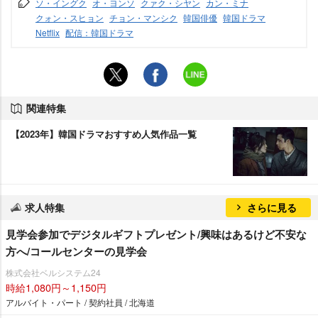
ソ・イングク
オ・ヨンソ
クァク・シヤン
カン・ミナ
クォン・スヒョン
チョン・マンシク
韓国俳優
韓国ドラマ
Netflix
配信：韓国ドラマ
関連特集
【2023年】韓国ドラマおすすめ人気作品一覧
求人特集
さらに見る
見学会参加でデジタルギフトプレゼント/興味はあるけど不安な
方へ/コールセンターの見学会
株式会社ベルシステム24
時給1,080円～1,150円
アルバイト・パート / 契約社員 / 北海道