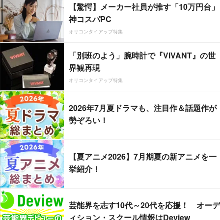
【驚愕】メーカー社員が推す「10万円台」
神コスパPC
オリコンタイアップ特集
「別班のよう」腕時計で『VIVANT』の世
界観再現
オリコンタイアップ特集
2026年7月夏ドラマも、注目作＆話題作が
勢ぞろい！
【夏アニメ2026】7月期夏の新アニメを一
挙紹介！
芸能界を志す10代～20代を応援！ オーデ
ィション・スクール情報はDeview