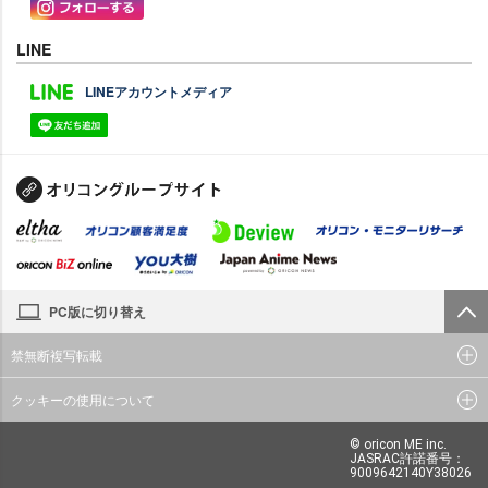
LINE
LINEアカウントメディア
PC版に切り替え
禁無断複写転載
クッキーの使用について
© oricon ME inc.
JASRAC許諾番号：
9009642140Y38026