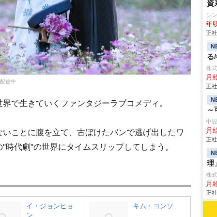
資
シン
年収
正社
N
る
株式
月
占配信中
正社
N
世界で生きていくファンタジーラブコメディ。
～
中
月
ないことに腹を立て、古ぼけたバンで逃げ出したワ
正社
"時代劇"の世界にタイムスリップしてしまう。
N
理
株式
月
正社
イ・ジョンヒョ
キム・ヨンソ
ン