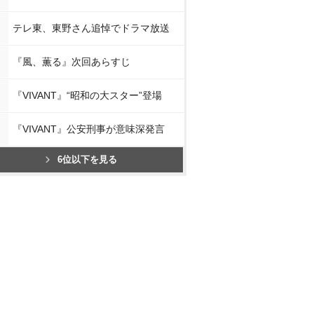
テレ東、東野さん追悼でドラマ放送
『風、薫る』次回あらすじ
『VIVANT』“昭和の大スター”登場
『VIVANT』公安刑事が意味深発言
6位以下を見る