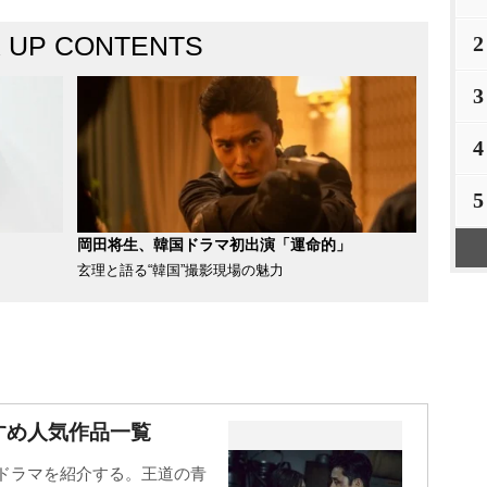
K UP CONTENTS
2
3
4
5
岡田将生、韓国ドラマ初出演「運命的」
玄理と語る“韓国”撮影現場の魅力
すめ人気作品一覧
国ドラマを紹介する。王道の青