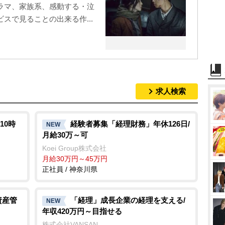
ラマ、家族系、感動する・泣
スで見ることの出来る作...
求人検索
10時
経験者募集「経理財務」年休126日/
NEW
月給30万～可
Koei Group株式会社
月給30万円～45万円
正社員 / 神奈川県
資産管
「経理」成長企業の経理を支える/
NEW
年収420万円～目指せる
株式会社VANSAN