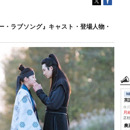
ー・ラブソング』キャスト・登場人物・
N
英
株
月
正社
農