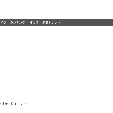
イフ
ランキング
推し活
新着トレンド
演者一覧/あらすじ