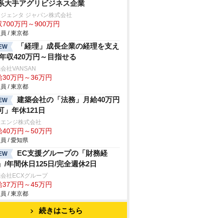
系大手アグリビジネス企業
ジェンタ ジャパン株式会社
700万円～900万円
員 / 東京都
「経理」成長企業の経理を支え
EW
/年収420万円～目指せる
会社VANSAN
給30万円～36万円
員 / 東京都
建築会社の「法務」月給40万円
EW
可」年休121日
設エンジ株式会社
給40万円～50万円
員 / 愛知県
EC支援グループの「財務経
EW
」/年間休日125日/完全週休2日
会社ECXグループ
給37万円～45万円
員 / 東京都
続きはこちら