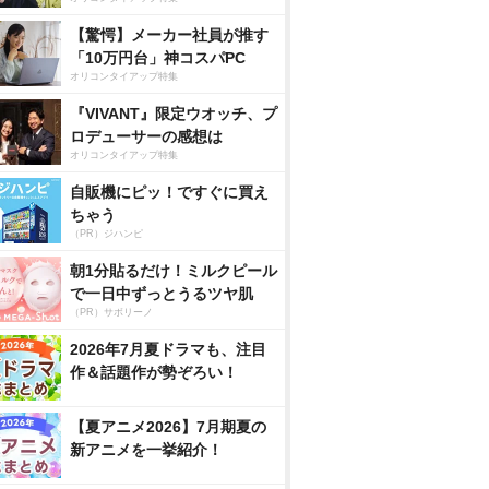
【驚愕】メーカー社員が推す
「10万円台」神コスパPC
オリコンタイアップ特集
『VIVANT』限定ウオッチ、プ
ロデューサーの感想は
オリコンタイアップ特集
自販機にピッ！ですぐに買え
ちゃう
（PR）ジハンピ
朝1分貼るだけ！ミルクピール
で一日中ずっとうるツヤ肌
（PR）サボリーノ
2026年7月夏ドラマも、注目
作＆話題作が勢ぞろい！
【夏アニメ2026】7月期夏の
新アニメを一挙紹介！