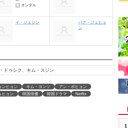
オンダル
役
イ・ジェジン
パク・ジュヒョ
ン
・ドゥシク、キム・スジン
ョンヒョン
キム・ヨンソ
アン・ボヒョン
ュヒョン
韓国俳優
韓国ドラマ
Netflix
1