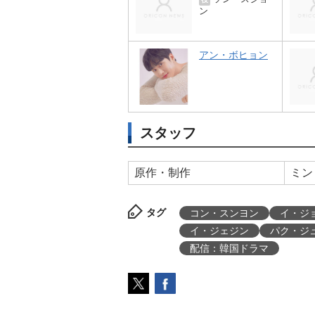
ン
アン・ボヒョン
スタッフ
原作・制作
ミン
タグ
コン・スンヨン
イ・ジ
イ・ジェジン
パク・ジ
配信：韓国ドラマ