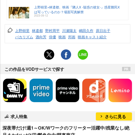
上野樹里×林遣都、映画『隣人X -疑惑の彼女-』惑星難民X
は写っているのか？場面写真解禁
2023-09-12
上野樹里
林遣都
野村周平
川瀬陽太
嶋田久作
原日出子
バカリズム
酒向芳
俳優
映画
邦画
映画キャスト紹介
この作品をVODサービスで探す
求人特集
さらに見る
深夜帯だけ!週1～OK/Wワークのフリーター活躍中/残業なし/絶
品まかないが1円/髪色自由/門真商店