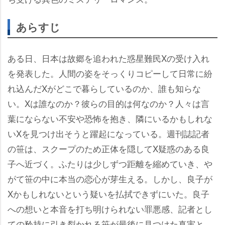
あらすじ
ある日、日本は故郷を追われた惑星難民Xの受け入れ
を発表した。人間の姿をそっくりコピーして日常に紛
れ込んだXがどこで暮らしているのか、誰も知らな
い。Xは誰なのか？彼らの目的は何なのか？人々は言
葉にならない不安や恐怖を抱き、隣にいるかもしれな
いXを見つけ出そうと躍起になっている。週刊誌記者
の笹は、スクープのため正体を隠してX疑惑のある良
子へ近づく。ふたりは少しずつ距離を縮めていき、
がて笹の中に本当の恋心が芽生える。しかし、良子が
Xかもしれないという疑いを払拭できずにいた。良子
への想いと本音を打ち明けられない罪悪感、記者とし
ての矜持に引き裂かれる笹が最後に見つけた真実と