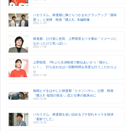
バカリズム、林遣都に胸ぐらつかまれクランアップ「後味
悪っ」と述懐 映画『隣人X』本編映像
2023-11-20
林遣都、ひげ姿に色気 上野樹里もベタ褒め「イメージに
なかったけど色っぽい」
2023-11-08
上野樹里、7年ぶり主演映画で舞台あいさつ「懐かし
い！」 打ち合わせは一回数時間を何度も行うこだわりぶ
り
2023-11-08
無精ヒゲをはやした林遣都「ヒゲノハヤシ」公開 映画
『隣人X -疑惑の彼女-』恋と仕事の板挟みに
2023-10-26
バカリズム、林遣都を追い詰めるブチ切れキャラを熱演
「新鮮でした」
2023-10-20