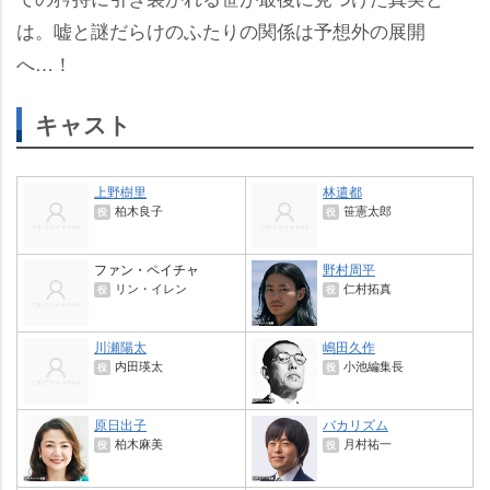
は。嘘と謎だらけのふたりの関係は予想外の展開
へ…！
キャスト
上野樹里
林遣都
柏木良子
笹憲太郎
役
役
ファン・ペイチャ
野村周平
リン・イレン
仁村拓真
役
役
川瀬陽太
嶋田久作
内田瑛太
小池編集長
役
役
原日出子
バカリズム
柏木麻美
月村祐一
役
役