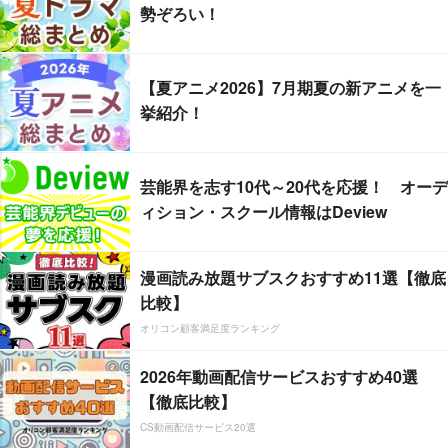
勢ぞろい！
【夏アニメ2026】7月期夏の新アニメを一
挙紹介！
芸能界を志す10代～20代を応援！ オーデ
ィション・スクール情報はDeview
漫画読み放題サブスクおすすめ11選【徹底
比較】
オリコン顧客満足度ランキング
2026年動画配信サービスおすすめ40選
【徹底比較】
CS動画配信サービス20選