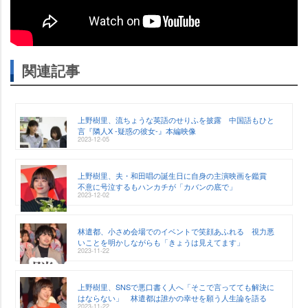
関連記事
上野樹里、流ちょうな英語のせりふを披露 中国語もひと
言『隣人X -疑惑の彼女-』本編映像
2023-12-05
上野樹里、夫・和田唱の誕生日に自身の主演映画を鑑賞
不意に号泣するもハンカチが「カバンの底で」
2023-12-02
林遣都、小さめ会場でのイベントで笑顔あふれる 視力悪
いことを明かしながらも「きょうは見えてます」
2023-11-22
上野樹里、SNSで悪口書く人へ「そこで言ってても解決に
はならない」 林遣都は誰かの幸せを願う人生論を語る
2023-11-22