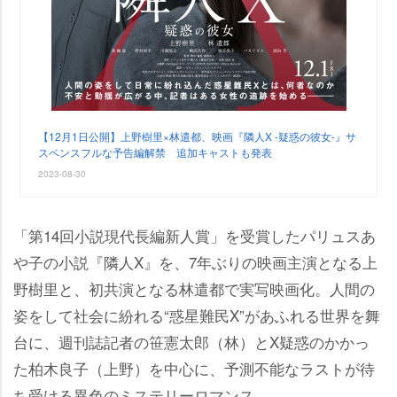
【12月1日公開】上野樹里×林遣都、映画『隣人X -疑惑の彼女-』サ
スペンスフルな予告編解禁 追加キャストも発表
2023-08-30
「第14回小説現代長編新人賞」を受賞したパリュスあ
子の小説『隣人X』を、7年ぶりの映画主演となる上
野樹里と、初共演となる林遣都で実写映画化。人間の
姿をして社会に紛れる“惑星難民X”があふれる世界を舞
台に、週刊誌記者の笹憲太郎（林）とX疑惑のかかっ
た柏木良子（上野）を中心に、予測不能なラストが待
ち受ける異色のミステリーロマンス。