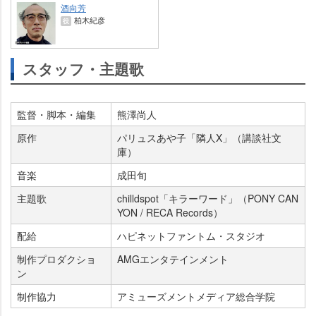
酒向芳
柏木紀彦
役
スタッフ・主題歌
監督・脚本・編集
熊澤尚人
原作
パリュスあや子「隣人X」（講談社文
庫）
音楽
成田旬
主題歌
chilldspot「キラーワード」（PONY CAN
YON / RECA Records）
配給
ハピネットファントム・スタジオ
制作プロダクショ
AMGエンタテインメント
ン
制作協力
アミューズメントメディア総合学院