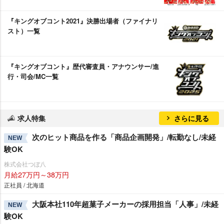
『キングオブコント2021』決勝出場者（ファイナリ
スト）一覧
『キングオブコント』歴代審査員・アナウンサー/進
行・司会/MC一覧
求人特集
さらに見る
次のヒット商品を作る「商品企画開発」/転勤なし/未経
NEW
験OK
株式会社つぼ八
月給27万円～38万円
正社員 / 北海道
大阪本社110年超菓子メーカーの採用担当「人事」/未経
NEW
験OK