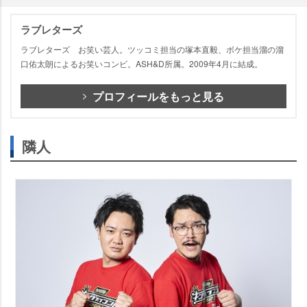
ラブレターズ
ラブレターズ お笑い芸人。ツッコミ担当の塚本直毅、ボケ担当溜の溜
口佑太朗によるお笑いコンビ。ASH&D所属。2009年4月に結成。
プロフィールをもっと見る
隣人