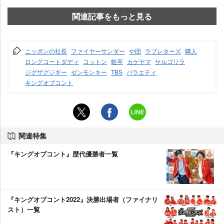
関連記事をもっと見る
ニッポンの社長
ファイヤーサンダー
団
ラブレターズ
隣人
ロングコートダディ
コットン
蛙亭
カゲヤマ
サルゴリラ
ジグザグジギー
ゼンモンキー
TBS
バラエティ
キングオブコント
関連特集
『キングオブコント』歴代優勝者一覧
『キングオブコント2022』決勝出場者（ファイナリ
スト）一覧