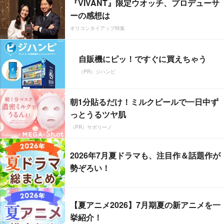
『VIVANT』限定ウオッチ、プロデューサ
ーの感想は
オリコンタイアップ特集
自販機にピッ！ですぐに買えちゃう
（PR）ジハンピ
朝1分貼るだけ！ミルクピールで一日中ず
っとうるツヤ肌
（PR）サボリーノ
2026年7月夏ドラマも、注目作＆話題作が
勢ぞろい！
【夏アニメ2026】7月期夏の新アニメを一
挙紹介！