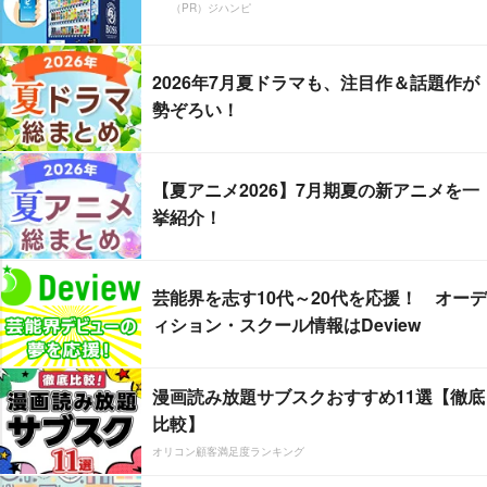
（PR）ジハンピ
2026年7月夏ドラマも、注目作＆話題作が
勢ぞろい！
【夏アニメ2026】7月期夏の新アニメを一
挙紹介！
芸能界を志す10代～20代を応援！ オーデ
ィション・スクール情報はDeview
漫画読み放題サブスクおすすめ11選【徹底
比較】
オリコン顧客満足度ランキング