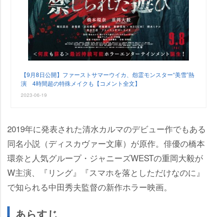
【9月8日公開】ファーストサマーウイカ、怨霊モンスター“美雪”熱
演 4時間超の特殊メイクも【コメント全文】
2023-06-19
2019年に発表された清水カルマのデビュー作でもある
同名小説（ディスカヴァー文庫）が原作。俳優の橋本
環奈と人気グループ・ジャニーズWESTの重岡大毅が
W主演、『リング』『スマホを落としただけなのに』
で知られる中田秀夫監督の新作ホラー映画。
あらすじ