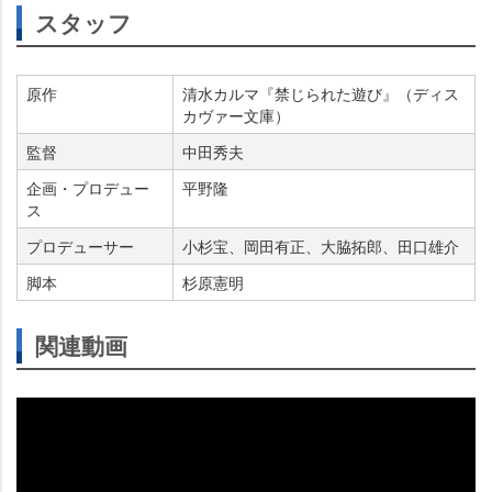
スタッフ
原作
清水カルマ『禁じられた遊び』（ディス
カヴァー文庫）
監督
中田秀夫
企画・プロデュー
平野隆
ス
プロデューサー
小杉宝、岡田有正、大脇拓郎、田口雄介
脚本
杉原憲明
関連動画