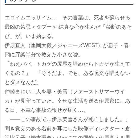
エロイムエッサイム… その言葉は、死者を蘇らせる
最凶の禁忌＜タブー＞ 純真な心が生んだ「禁断のあそ
び」が、いま始まる。
伊原直人（重岡大毅／ジャニーズWEST）が息子・春
翔に冗談半分で教えた小さな嘘。
「ねえパパ、トカゲの尻尾を埋めたらトカゲが生えて
くるの？」 「そうだよ。でも、ある呪文を唱えない
とダメなんだ」
仲睦まじい二人を妻・美雪（ファーストサマーウイ
カ）が見守っていた。幸せな生活を送る伊原家に、あ
る日、不幸な事故の報せが届く…。
「――この事故で…伊原美雪さんが死亡しました。」
聞き覚えのある名前を耳にした映像ディレクター・倉
沢比呂子（橋本環奈）はかつての同僚・伊原直人を思