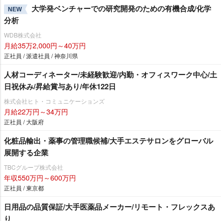
大学発ベンチャーでの研究開発のための有機合成/化学
NEW
分析
WDB株式会社
月給35万2,000円～40万円
正社員 / 派遣社員 / 神奈川県
人材コーディネーター/未経験歓迎/内勤・オフィスワーク中心/土
日祝休み/昇給賞与あり/年休122日
株式会社ヒト・コミュニケーションズ
月給22万円～34万円
正社員 / 大阪府
化粧品輸出・薬事の管理職候補/大手エステサロンをグローバル
展開する企業
TBCグループ株式会社
年収550万円～600万円
正社員 / 東京都
日用品の品質保証/大手医薬品メーカー/リモート・フレックスあ
り