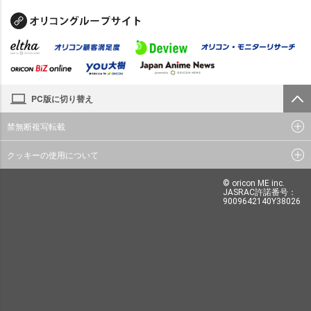
PC版に切り替え
禁無断複写転載
クッキーの使用について
© oricon ME inc.
JASRAC許諾番号：
9009642140Y38026