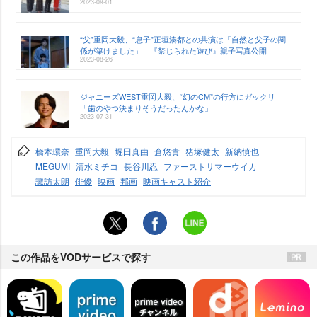
2023-09-01
“父”重岡大毅、“息子”正垣湊都との共演は「自然と父子の関
係が築けました」 『禁じられた遊び』親子写真公開
2023-08-26
ジャニーズWEST重岡大毅、“幻のCM”の行方にガックリ
「歯のやつ決まりそうだったんかな」
2023-07-31
橋本環奈
重岡大毅
堀田真由
倉悠貴
猪塚健太
新納慎也
MEGUMI
清水ミチコ
長谷川忍
ファーストサマーウイカ
諏訪太朗
俳優
映画
邦画
映画キャスト紹介
この作品をVODサービスで探す