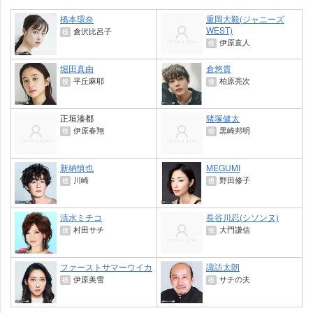
橋本環奈
重岡大毅(ジャニーズ
WEST)
倉沢比呂子
役
伊原直人
役
堀田真由
倉悠貴
平丘麻耶
柏原亮次
役
役
正垣湊都
猪塚健太
伊原春翔
黒崎邦明
役
役
新納慎也
MEGUMI
川崎
野田修子
役
役
清水ミチコ
長谷川忍(シソンヌ)
村田サチ
大門謙信
役
役
ファーストサマーウイカ
諏訪太朗
伊原美雪
サチの夫
役
役