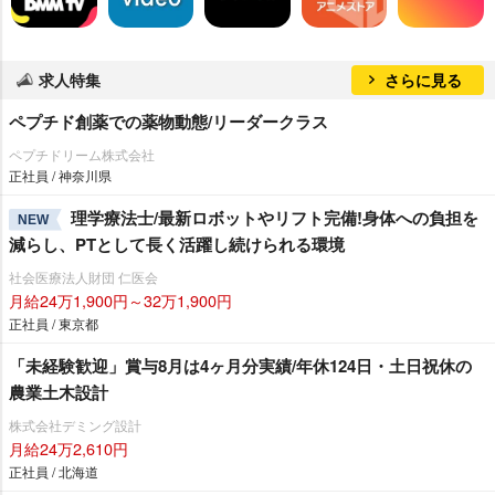
求人特集
さらに見る
ペプチド創薬での薬物動態/リーダークラス
ペプチドリーム株式会社
正社員 / 神奈川県
理学療法士/最新ロボットやリフト完備!身体への負担を
NEW
減らし、PTとして長く活躍し続けられる環境
社会医療法人財団 仁医会
月給24万1,900円～32万1,900円
正社員 / 東京都
「未経験歓迎」賞与8月は4ヶ月分実績/年休124日・土日祝休の
農業土木設計
株式会社デミング設計
月給24万2,610円
正社員 / 北海道