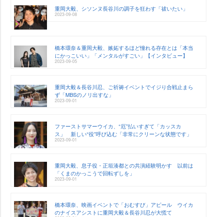
重岡大毅、シソンヌ長谷川の調子を狂わす「祓いたい」
2023-09-08
橋本環奈＆重岡大毅、嫉妬するほど憧れる存在とは「本当
にかっこいい」「メンタルがすごい」【インタビュー】
2023-09-05
重岡大毅＆長谷川忍、ご祈祷イベントでイジり合戦止まら
ず「MBSのノリ出すな」
2023-09-01
ファーストサマーウイカ、“厄”払いすぎて「カッスカ
ス」 新しい“役”呼び込む「非常にクリーンな状態です」
2023-09-01
重岡大毅、息子役・正垣湊都との共演経験明かす 以前は
「くまのかっこうで回転ずしを」
2023-09-01
橋本環奈、映画イベントで「おむすび」アピール ウイカ
のナイスアシストに重岡大毅＆長谷川忍が大慌て