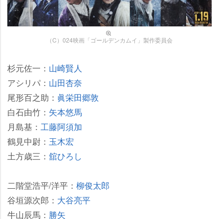
（C）024映画「ゴールデンカムイ」製作委員会
杉元佐一：
山崎賢人
アシリパ：
山田杏奈
尾形百之助：
眞栄田郷敦
白石由竹：
矢本悠馬
月島基：
工藤阿須加
鶴見中尉：
玉木宏
土方歳三：
舘ひろし
二階堂浩平/洋平：
柳俊太郎
谷垣源次郎：
大谷亮平
牛山辰馬：
勝矢