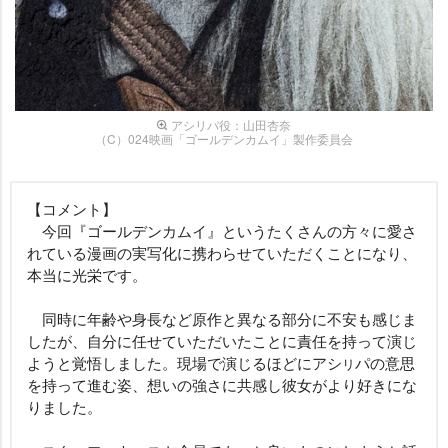
アシリパ役：山田杏奈
（C）024映画「ゴールデンカムイ」製作委員会
【コメント】
今回『ゴールデンカムイ』というたくさんの方々に愛さ
れている漫画の実写化に携わらせていただくことになり、
本当に光栄です。
同時に年齢や身長など原作と異なる部分に不安も感じま
したが、自分に任せていただいたことに責任を持って演じ
ようと覚悟しました。現場で演じるほどにアシ
パの意思
リ
を持って進む姿、想いの強さに共感し彼女がより好きにな
りました。