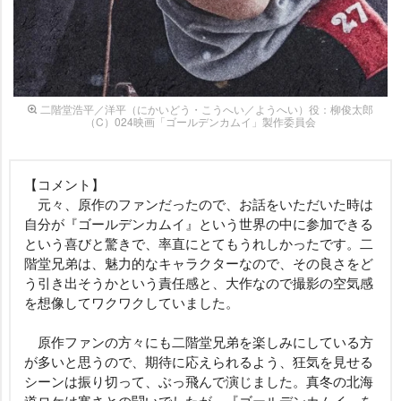
二階堂浩平／洋平（にかいどう・こうへい／ようへい）役：柳俊太郎
（C）024映画「ゴールデンカムイ」製作委員会
【コメント】
元々、原作のファンだったので、お話をいただいた時は
自分が『ゴールデンカムイ』という世界の中に参加できる
という喜びと驚きで、率直にとてもうれしかったです。二
階堂兄弟は、魅力的なキャラクターなので、その良さをど
う引き出そうかという責任感と、大作なので撮影の空気感
を想像してワクワクしていました。
原作ファンの方々にも二階堂兄弟を楽しみにしている方
が多いと思うので、期待に応えられるよう、狂気を見せる
シーンは振り切って、ぶっ飛んで演じました。真冬の北海
道ロケは寒さとの闘いでしたが、『ゴールデンカムイ』を