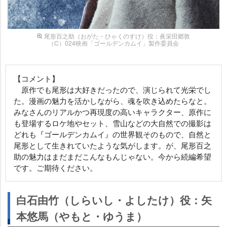
尾形百之助（おがた・ひゃくのすけ）役：眞栄田郷敦
（C）024映画「ゴールデンカムイ」製作委員会
【コメント】
原作でも尾形は大好きだったので、演じられて光栄でし
た。漫画の魅力を活かしながら、魂を吹き込めたらなと。
みなさんのリアルかつ再現度の高いキャラクター、原作に
も登場するロケ地やセット、雪山などの大自然での撮影は
どれも『ゴールデンカムイ』の世界観そのもので、自然と
尾形として生きれていたような気がします。が、尾形百之
助の魅力はまだまだこんなもんじゃない。今から続編希望
です。ご期待ください。
白石由竹（しらいし・よしたけ）役：矢
本悠馬（やもと・ゆうま）