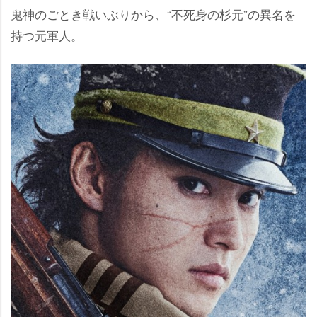
鬼神のごとき戦いぶりから、“不死身の杉元”の異名を
持つ元軍人。