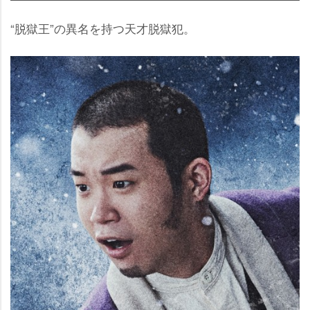
“脱獄王”の異名を持つ天才脱獄犯。