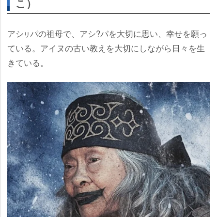
こ）
アシ
パの祖母で、アシ?パを大切に思い、幸せを願っ
リ
ている。アイヌの古い教えを大切にしながら日々を生
きている。