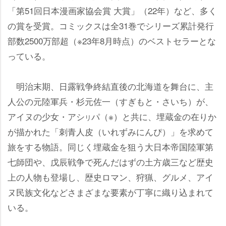
「第51回日本漫画家協会賞 大賞」（22年）など、多く
の賞を受賞。コミックスは全31巻でシリーズ累計発行
部数2500万部超（※23年8月時点）のベストセラーとな
っている。
明治末期、日露戦争終結直後の北海道を舞台に、主
人公の元陸軍兵・杉元佐一（すぎもと・さいち）が、
アイヌの少女・アシ
パ（※）と共に、埋蔵金の在りか
リ
が描かれた「刺青人皮（いれずみにんぴ）」を求めて
旅をする物語。同じく埋蔵金を狙う大日本帝国陸軍第
七師団や、戊辰戦争で死んだはずの土方歳三など歴史
上の人物も登場し、歴史ロマン、狩猟、グルメ、アイ
ヌ民族文化などさまざまな要素が丁寧に織り込まれて
いる。