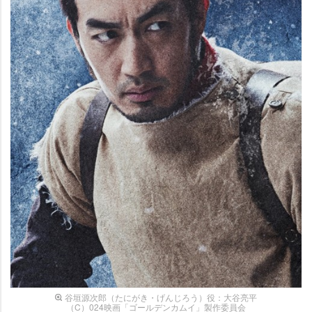
谷垣源次郎（たにがき・げんじろう）役：大谷亮平
（C）024映画「ゴールデンカムイ」製作委員会