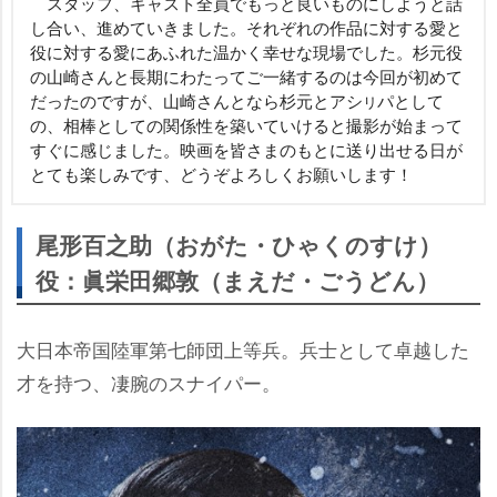
スタッフ、キャスト全員でもっと良いものにしようと話
し合い、進めていきました。それぞれの作品に対する愛と
役に対する愛にあふれた温かく幸せな現場でした。杉元役
の山崎さんと長期にわたってご一緒するのは今回が初めて
だったのですが、山崎さんとなら杉元とアシ
パとして
リ
の、相棒としての関係性を築いていけると撮影が始まって
すぐに感じました。映画を皆さまのもとに送り出せる日が
とても楽しみです、どうぞよろしくお願いします！
尾形百之助（おがた・ひゃくのすけ）
役：眞栄田郷敦（まえだ・ごうどん）
大日本帝国陸軍第七師団上等兵。兵士として卓越した
才を持つ、凄腕のスナイパー。