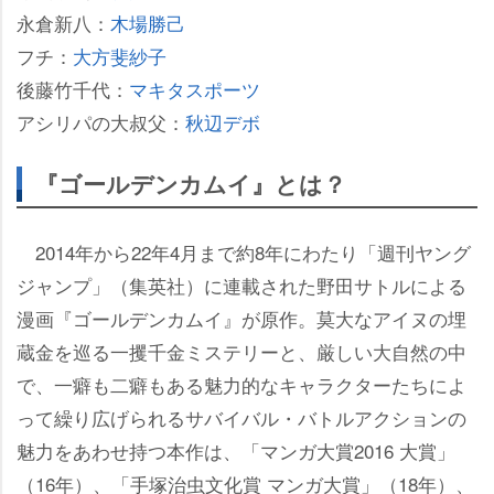
永倉新八：
木場勝己
フチ：
大方斐紗子
後藤竹千代：
マキタスポーツ
アシリパの大叔父：
秋辺デボ
『ゴールデンカムイ』とは？
2014年から22年4月まで約8年にわたり「週刊ヤング
ジャンプ」（集英社）に連載された野田サトルによる
漫画『ゴールデンカムイ』が原作。莫大なアイヌの埋
蔵金を巡る一攫千金ミステリーと、厳しい大自然の中
で、一癖も二癖もある魅力的なキャラクターたちによ
って繰り広げられるサバイバル・バトルアクションの
魅力をあわせ持つ本作は、「マンガ大賞2016 大賞」
（16年）、「手塚治虫文化賞 マンガ大賞」（18年）、