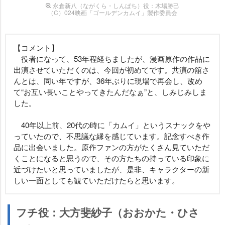
永倉新八（ながくら・しんぱち）役：木場勝己
（C）024映画「ゴールデンカムイ」製作委員会
【コメント】
役者になって、53年程経ちましたが、漫画原作の作品に
出演させていただくのは、今回が初めてです。共演の舘さ
んとは、同い年ですが、36年ぶりに現場で再会し、改め
て“お互い長いことやってきたんだなぁ”と、しみじみしま
した。
40年以上前、20代の時に「カムイ」というスナックを
っていたので、不思議な縁を感じています。記念すべき作
品に出会いました。原作ファンの方がたくさん見ていただ
くことになると思うので、その方たちの持っている印象に
近づけたいと思っていましたが、是非、キャラクターの新
しい一面としても観ていただけたらと思います。
フチ役：大方斐紗子（おおかた・ひさ