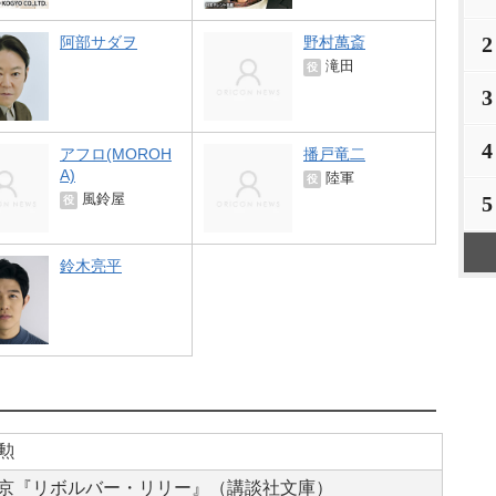
2
阿部サダヲ
野村萬斎
滝田
役
3
4
アフロ(MOROH
播戸竜二
A)
陸軍
役
5
風鈴屋
役
鈴木亮平
勲
京『リボルバー・リリー』（講談社文庫）