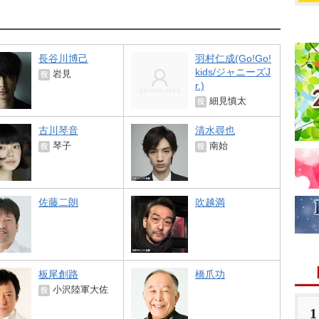
長谷川博己
羽村仁成(Go!Go!
kids/ジャニーズJ
見
役
r.)
細見慎太
役
古川琴音
清水尋也
琴子
南始
役
役
佐藤二朗
吹越満
板尾創路
橋爪功
小沢陸軍大佐
役
1