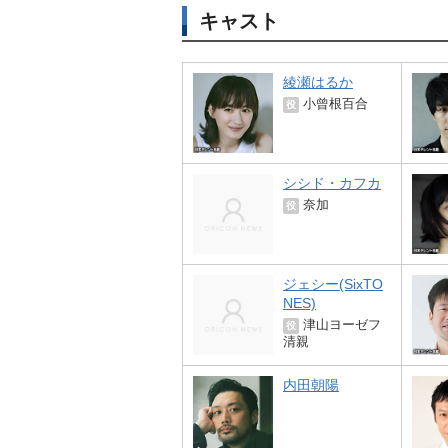
キャスト
綾瀬はるか
小曾根百合
役
シシド・カフカ
奈加
役
ジェシー(SixTO
NES)
津山ヨーゼフ
役
清親
内田朝陽