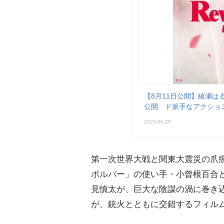
【8月11日公開】綾瀬
公開 ド派手なアクショ
2023-06-29
第一次世界大戦と関東大震災の爪痕が残
ボルバー」の使い手・小曾根百合
見慎太が、巨大な陰謀の渦に巻き
が、銃火とともに交錯するフィル