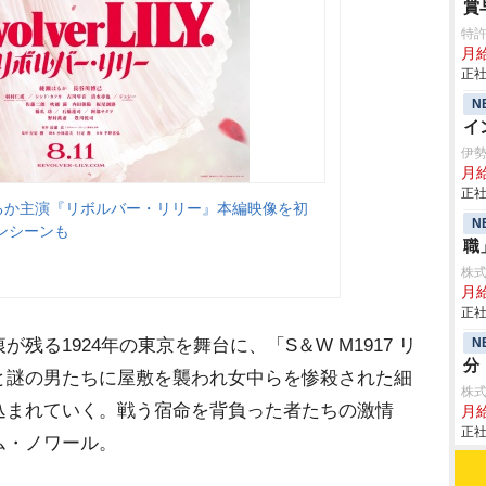
賞
特
月給
正社
N
イ
伊
月
正社
はるか主演『リボルバー・リリー』本編映像を初
N
ンシーンも
職
株
月
正社
N
る1924年の東京を舞台に、「S＆W M1917 リ
分
と謎の男たちに屋敷を襲われ女中らを惨殺された細
株式
込まれていく。戦う宿命を背負った者たちの激情
月給
正社
ム・ノワール。