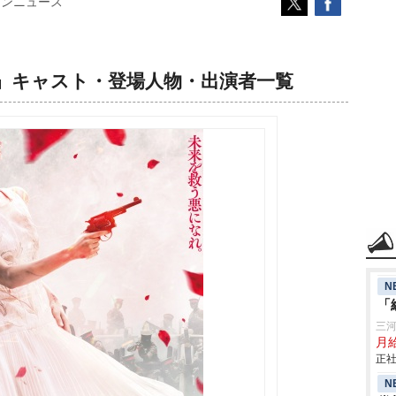
コンニュース
』キャスト・登場人物・出演者一覧
N
「
三
月給
正社
N