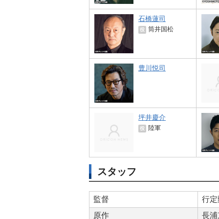
石橋蓮司
筒井国松
役
豊川悦司
坪井慶介
陸軍
役
スタッフ
監督
行定
原作
長浦