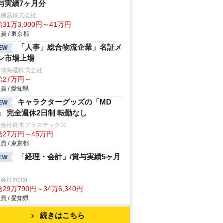
与実績7ヶ月分
許機器株式会社
31万3,000円～41万円
員 / 東京都
「人事」総合物流企業」名証メ
EW
ン市場上場
勢湾海運株式会社
給27万円～
員 / 愛知県
キャラクターグッズの「MD
EW
」 完全週休2日制 転勤なし
式会社鈴木プラスチックス
給27万円～45万円
員 / 東京都
「経理・会計」/賞与実績5ヶ月
EW
会社meito
29万790円～34万6,340円
員 / 愛知県
続きはこちら