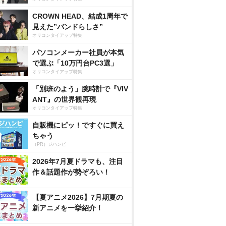
CROWN HEAD、結成1周年で
見えた”バンドらしさ”
オリコンタイアップ特集
パソコンメーカー社員が本気
で選ぶ「10万円台PC3選」
オリコンタイアップ特集
「別班のよう」腕時計で『VIV
ANT』の世界観再現
オリコンタイアップ特集
自販機にピッ！ですぐに買え
ちゃう
（PR）ジハンピ
2026年7月夏ドラマも、注目
作＆話題作が勢ぞろい！
【夏アニメ2026】7月期夏の
新アニメを一挙紹介！