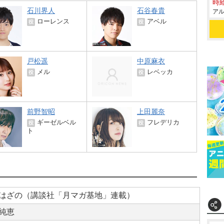
時給
石川界人
石谷春貴
アル
ローレンス
アベル
役
役
戸松遥
中原麻衣
メル
レベッカ
役
役
前野智昭
上田麗奈
ギーゼルベル
フレデリカ
役
役
ト
はざの（講談社「月マガ基地」連載）
純恵