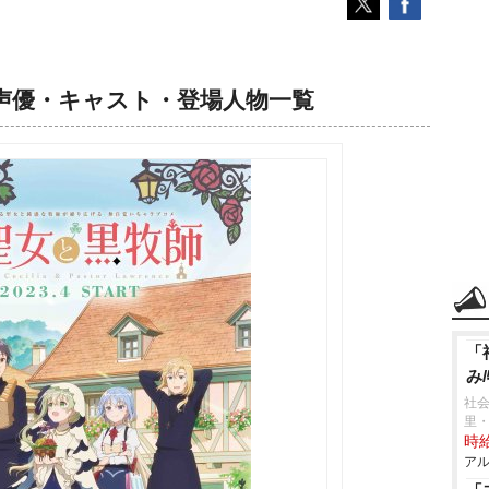
声優・キャスト・登場人物一覧
「
み
社会
里
時給
アル