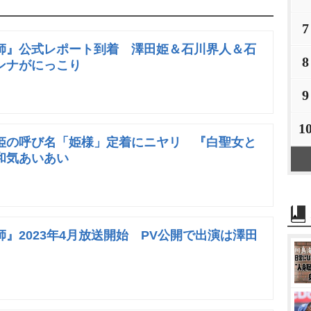
7
師』公式レポート到着 澤田姫＆石川界人＆石
8
ンナがにっこり
9
1
姫の呼び名「姫様」定着にニヤリ 『白聖女と
和気あいあい
』2023年4月放送開始 PV公開で出演は澤田