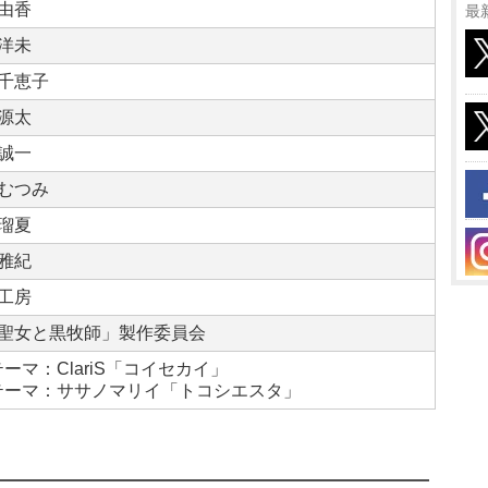
由香
最
洋未
千恵子
源太
誠一
むつみ
瑠夏
雅紀
工房
聖女と黒牧師」製作委員会
テーマ：ClariS「コイセカイ」
テーマ：ササノマリイ「トコシエスタ」