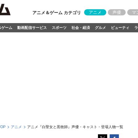
アニメ
声優
マ
アニメ＆ゲーム カテゴリ
&ゲーム
動画配信サービス
スポーツ
社会・経済
グルメ
ビューティ
ラ
OP
アニメ
アニメ『白聖女と黒牧師』声優・キャスト・登場人物一覧