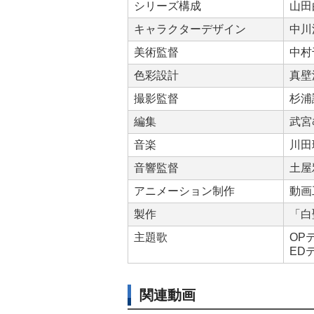
シリーズ構成
山田
キャラクターデザイン
中川
美術監督
中村
色彩設計
真壁
撮影監督
杉浦
編集
武宮
音楽
川田
音響監督
土屋
アニメーション制作
動画
製作
「白
主題歌
OP
ED
関連動画