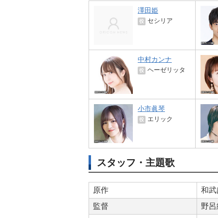
澤田姫
セシリア
役
中村カンナ
ヘーゼリッタ
役
小市眞琴
エリック
役
スタッフ・主題歌
原作
和武
監督
野呂