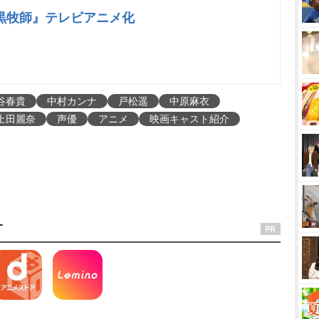
黒牧師』テレビアニメ化
谷春貴
中村カンナ
戸松遥
中原麻衣
上田麗奈
声優
アニメ
映画キャスト紹介
す