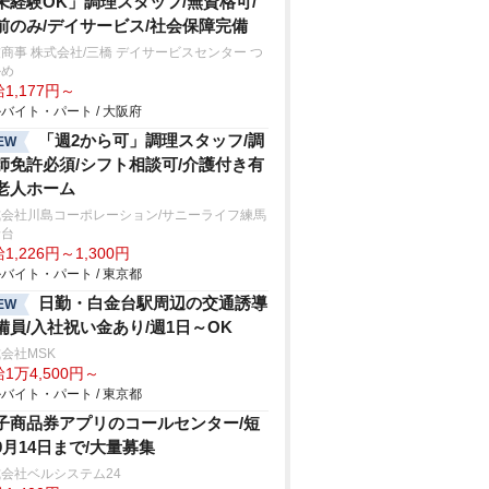
未経験OK」調理スタッフ/無資格可/
前のみ/デイサービス/社会保障完備
商事 株式会社/三橋 デイサービスセンター つ
かめ
1,177円～
バイト・パート / 大阪府
「週2から可」調理スタッフ/調
EW
師免許必須/シフト相談可/介護付き有
老人ホーム
式会社川島コーポレーション/サニーライフ練馬
野台
1,226円～1,300円
バイト・パート / 東京都
日勤・白金台駅周辺の交通誘導
EW
備員/入社祝い金あり/週1日～OK
会社MSK
1万4,500円～
バイト・パート / 東京都
子商品券アプリのコールセンター/短
9月14日まで/大量募集
会社ベルシステム24