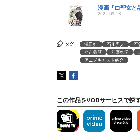
漫画『白聖女と
2022-06-16
タグ
澤田姫
石川界人
石
小市眞琴
前野智昭
アニメキャスト紹介
この作品をVODサービスで探