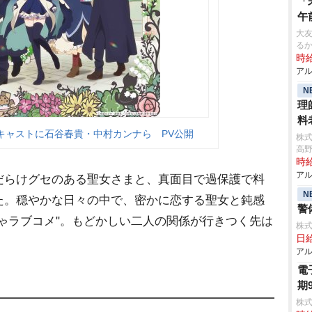
「
午
大友
る
時給
アル
N
理
料
キャストに石谷春貴・中村カンナら PV公開
株
高
時給
アル
だらけグセのある聖女さまと、真面目で過保護で料
N
た。穏やかな日々の中で、密かに恋する聖女と鈍感
警
ゃラブコメ"。もどかしい二人の関係が行きつく先は
株式
日給
アル
電
期
株式