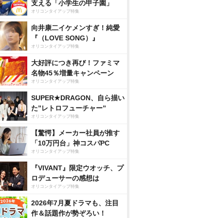
支える「小学生の甲子園」
オリコンタイアップ特集
向井康二イケメンすぎ！純愛
『（LOVE SONG）』
オリコンタイアップ特集
大好評につき再び！ファミマ
名物45％増量キャンペーン
オリコンタイアップ特集
SUPER★DRAGON、自ら描い
た”レトロフューチャー”
オリコンタイアップ特集
【驚愕】メーカー社員が推す
「10万円台」神コスパPC
オリコンタイアップ特集
『VIVANT』限定ウオッチ、プ
ロデューサーの感想は
オリコンタイアップ特集
2026年7月夏ドラマも、注目
作＆話題作が勢ぞろい！