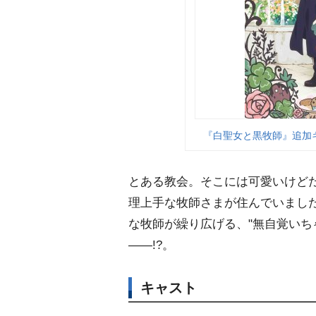
『白聖女と黒牧師』追加
とある教会。そこには可愛いけど
理上手な牧師さまが住んでいまし
な牧師が繰り広げる、"無自覚いち
――!?。
キャスト