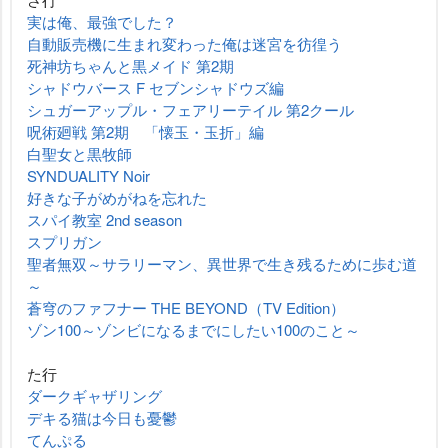
実は俺、最強でした？
自動販売機に生まれ変わった俺は迷宮を彷徨う
死神坊ちゃんと黒メイド 第2期
シャドウバース F セブンシャドウズ編
シュガーアップル・フェアリーテイル 第2クール
呪術廻戦 第2期 「懐玉・玉折」編
白聖女と黒牧師
SYNDUALITY Noir
好きな子がめがねを忘れた
スパイ教室 2nd season
スプリガン
聖者無双～サラリーマン、異世界で生き残るために歩む道
～
蒼穹のファフナー THE BEYOND（TV Edition）
ゾン100～ゾンビになるまでにしたい100のこと～
た行
ダークギャザリング
デキる猫は今日も憂鬱
てんぷる