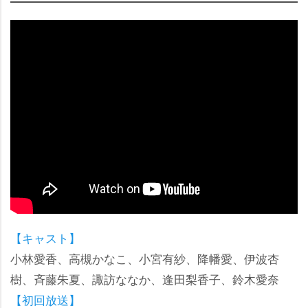
【キャスト】
小林愛香、高槻かなこ、小宮有紗、降幡愛、伊波杏
樹、斉藤朱夏、諏訪ななか、逢田梨香子、鈴木愛奈
【初回放送】