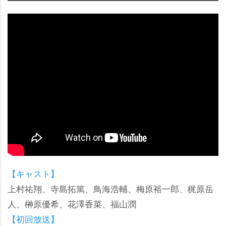
【キャスト】
上村祐翔、寺島拓篤、鳥海浩輔、梅原裕一郎、梶原岳
人、榊原優希、花澤香菜、福山潤
【初回放送】