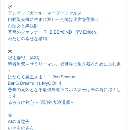
水
アンデッドガール・マーダーファルス
自動販売機に生まれ変わった俺は迷宮を彷徨う
白聖女と黒牧師
蒼穹のファフナー THE BEYOND（TV Edition）
わたしの幸せな結婚
木
呪術廻戦 第2期
聖者無双～サラリーマン、異世界で生き残るために歩む道
～
はたらく魔王さま！！ 2nd Season
BanG Dream! It's MyGO!!!!!
悲劇の元凶となる最強外道ラスボス女王は民の為に尽くし
ます。
るろうに剣心 －明治剣客浪漫譚－
金
AIの遺電子
いきものさん