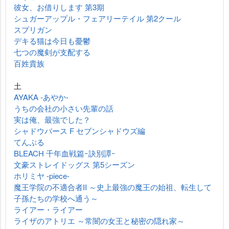
彼女、お借りします 第3期
シュガーアップル・フェアリーテイル 第2クール
スプリガン
デキる猫は今日も憂鬱
七つの魔剣が支配する
百姓貴族
土
AYAKA ‐あやか‐
うちの会社の小さい先輩の話
実は俺、最強でした？
シャドウバース F セブンシャドウズ編
てんぷる
BLEACH 千年血戦篇ｰ訣別譚ｰ
文豪ストレイドッグス 第5シーズン
ホリミヤ -piece-
魔王学院の不適合者II ～史上最強の魔王の始祖、転生して
子孫たちの学校へ通う～
ライアー・ライアー
ライザのアトリエ ～常闇の女王と秘密の隠れ家～