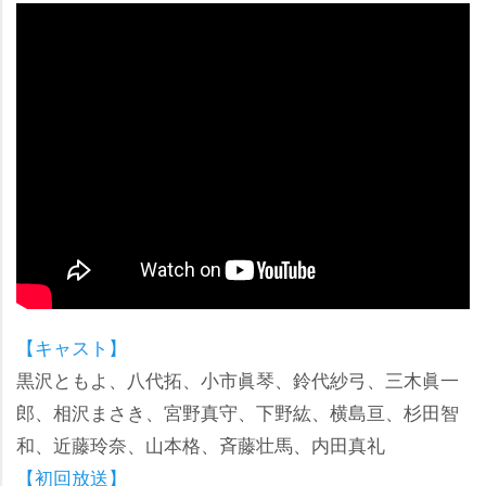
【キャスト】
黒沢ともよ、八代拓、小市眞琴、鈴代紗弓、三木眞一
郎、相沢まさき、宮野真守、下野紘、横島亘、杉田智
和、近藤玲奈、山本格、斉藤壮馬、内田真礼
【初回放送】