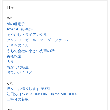
目次
あ行
AIの遺電子
AYAKA ‐あやか‐
あやかしトライアングル
アンデッドガール・マーダーファルス
いきものさん
うちの会社の小さい先輩の話
英雄教室
大奥
おかしな転生
おでかけ子ザメ
か行
彼女、お借りします 第3期
幻日のヨハネ -SUNSHINE in the MIRROR-
五等分の花嫁∽
さ行