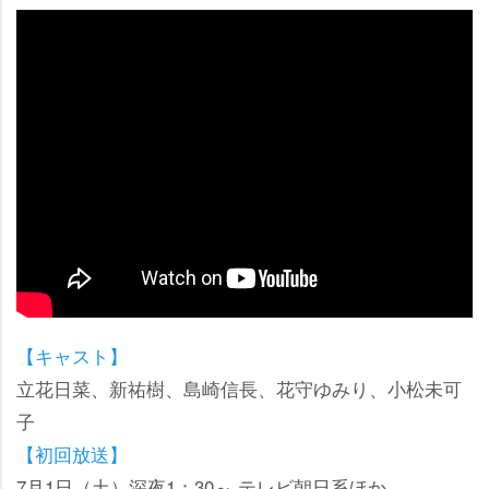
【キャスト】
立花日菜、新祐樹、島崎信長、花守ゆみり、小松未可
子
【初回放送】
7月1日（土）深夜1：30～ テレビ朝日系ほか