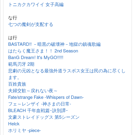
トニカクカワイイ 女子高編
な行
七つの魔剣が支配する
は行
BASTARD!! －暗黒の破壊神－地獄の鎮魂歌編
はたらく魔王さま！！ 2nd Season
BanG Dream! It's MyGO!!!!!
範馬刃牙 2期
悲劇の元凶となる最強外道ラスボス女王は民の為に尽くし
ます。
百姓貴族
夫婦交歓～戻れない夜～
Fate/strange Fake -Whispers of Dawn-
フェ～レンザイ -神さまの日常-
BLEACH 千年血戦篇ｰ訣別譚ｰ
文豪ストレイドッグス 第5シーズン
Helck
ホリミヤ -piece-