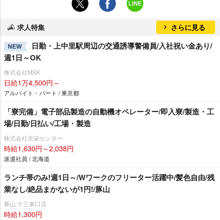
求人特集
さらに見る
日勤・上中里駅周辺の交通誘導警備員/入社祝い金あり/
NEW
週1日～OK
株式会社MSK
日給1万4,500円～
アルバイト・パート / 東京都
「寮完備」電子部品製造の自動機オペレーター/即入寮/製造・工
場/日勤/日払い/工場・製造
株式会社京栄センター
時給1,630円～2,038円
派遣社員 / 北海道
ランチ帯のみ!週1日～/Wワークのフリーター活躍中/髪色自由/残
業なし/絶品まかないが1円!/豚山
豚山 十三東口店
時給1,300円