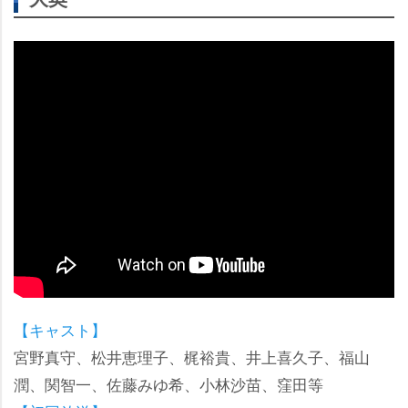
【キャスト】
宮野真守、松井恵理子、梶裕貴、井上喜久子、福山
潤、関智一、佐藤みゆ希、小林沙苗、窪田等