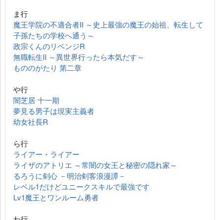
ま行
魔王学院の不適合者II ～史上最強の魔王の始祖、転生して
子孫たちの学校へ通う～
政宗くんのリベンジR
無職転生II ～異世界行ったら本気だす～
もののがたり 第二章
行
闇芝居 十一期
夢見る男子は現実主義者
幼女社長R
ら行
ライアー・ライアー
ライザのアトリエ ～常闇の女王と秘密の隠れ家～
るろうに剣心 －明治剣客浪漫譚－
レベル1だけどユニークスキルで最強です
Lv1魔王とワンルーム勇者
わ行