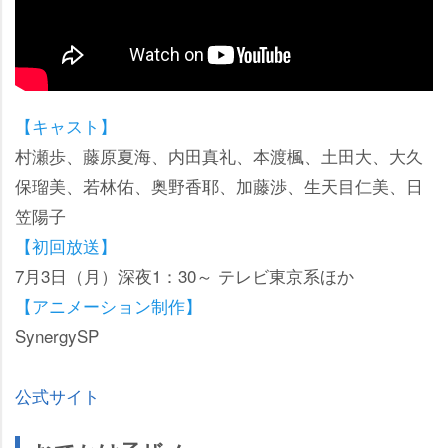
【キャスト】
村瀬歩、藤原夏海、内田真礼、本渡楓、土田大、大久
保瑠美、若林佑、奥野香耶、加藤渉、生天目仁美、日
笠陽子
【初回放送】
7月3日（月）深夜1：30～ テレビ東京系ほか
【アニメーション制作】
SynergySP
公式サイト