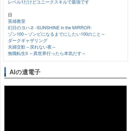
レベル1だけどユニークスキルで最強です
日
英雄教室
幻日のヨハネ -SUNSHINE in the MIRROR-
ゾン100～ゾンビになるまでにしたい100のこと～
ダークギャザリング
夫婦交歓～戻れない夜～
無職転生II ～異世界行ったら本気だす～
AIの遺電子