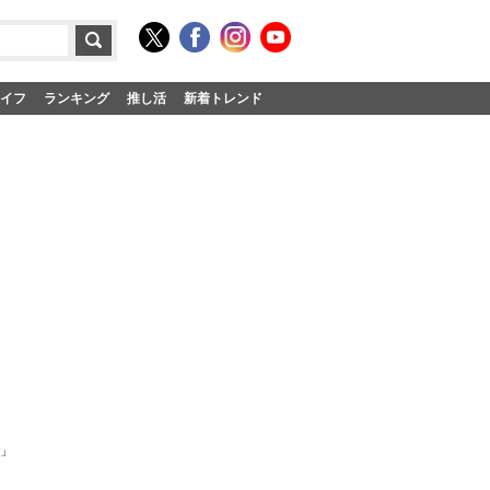
イフ
ランキング
推し活
新着トレンド
で」