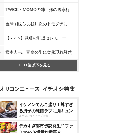
TWICE・MOMOの姉、妹の親孝行告白
吉澤閑也ら長谷川忍のトモダチに
【RIZIN】武尊の引退セレモニー
0
松本人志、青森の街に突然現れ騒然
11位以下を見る
イケメンてんこ盛り！尊すぎ
る男子の純情ラブに胸キュン
オリコンタイアップ特集
デカすぎ都市伝説発生!?ファ
ミマ45％増量作戦再来