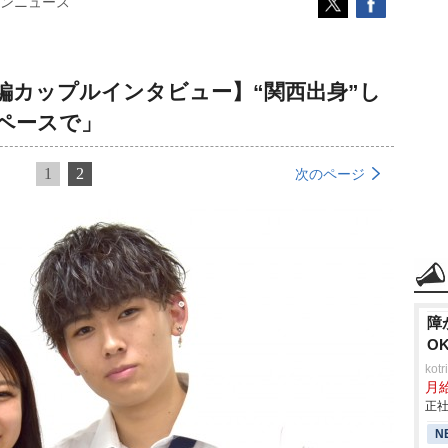
ンニュース
編カップルインタビュー】“関西出身”し
ペースで」
1
2
次のページ
障
O
ko
月
正社
N