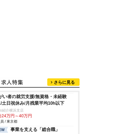
さらに見る
がい者の就労支援/無資格・未経験
K/土日祝休み/月残業平均10h以下
trio紹介横浜支店
給24万円～40万円
員 / 東京都
事業を支える「総合職」
EW