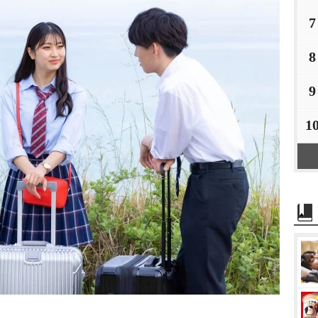
7
8
9
1