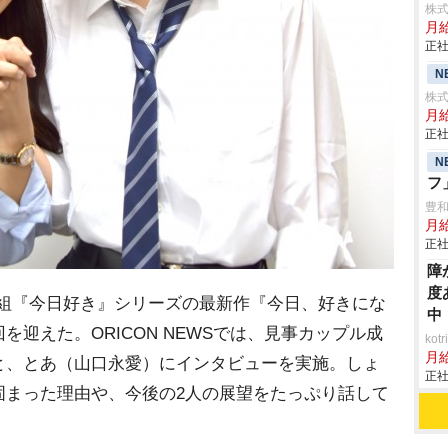
株式
月給
正社
N
株
月
正社
N
フ
豊
月給
正社
障
度
番組『今日好き』シリーズの最新作『今日、好きにな
中
迎えた。ORICON NEWSでは、見事カップル成
ko
月
と、とあ（山口永愛）にインタビューを実施。しょ
正社
固まった理由や、今後の2人の展望をたっぷり話して