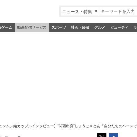
ニュース・特集
&ゲーム
動画配信サービス
スポーツ
社会・経済
グルメ
ビューティ
ラ
ュンムン編カップルインタビュー】“関西出身”しょうご＆とあ「自分たちのペース