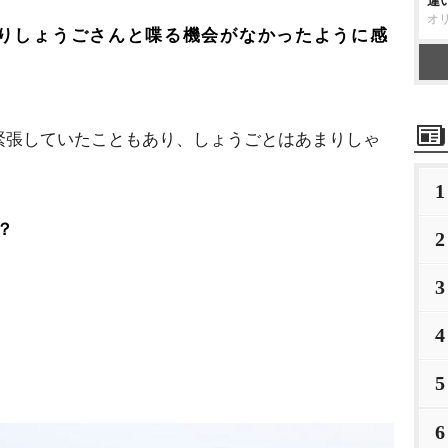
違
オ
りしょうごさんと喋る機会がなかったように感
緊張していたこともあり、しょうごとはあまりしゃ
1
？
2
3
。
4
5
6