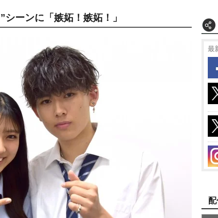
ト”シーンに「嫉妬！嫉妬！」
最
配