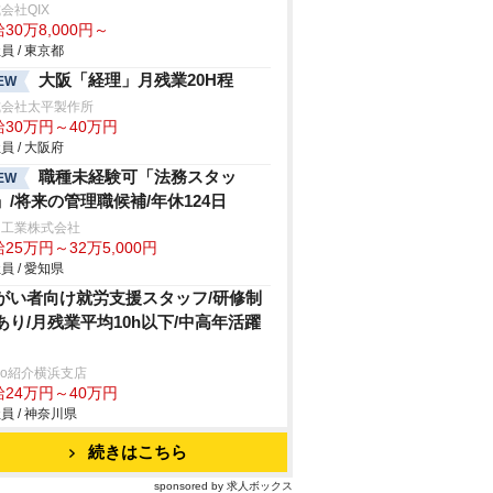
会社QIX
30万8,000円～
員 / 東京都
大阪「経理」月残業20H程
EW
式会社太平製作所
給30万円～40万円
員 / 大阪府
職種未経験可「法務スタッ
EW
」/将来の管理職候補/年休124日
和工業株式会社
25万円～32万5,000円
員 / 愛知県
がい者向け就労支援スタッフ/研修制
あり/月残業平均10h以下/中高年活躍
trio紹介横浜支店
給24万円～40万円
員 / 神奈川県
続きはこちら
sponsored by 求人ボックス