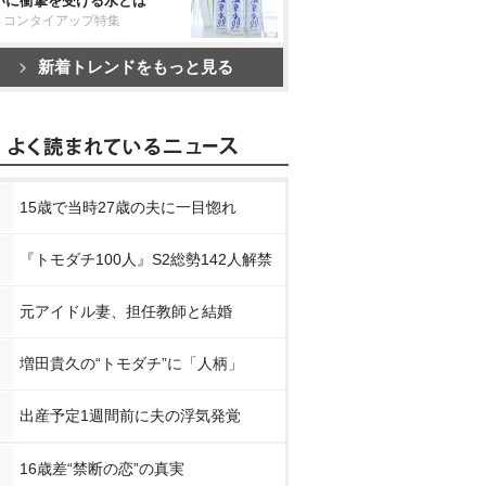
いに衝撃を受ける水とは
リコンタイアップ特集
新着トレンドをもっと見る
15歳で当時27歳の夫に一目惚れ
『トモダチ100人』S2総勢142人解禁
元アイドル妻、担任教師と結婚
増田貴久の“トモダチ”に「人柄」
出産予定1週間前に夫の浮気発覚
16歳差“禁断の恋”の真実