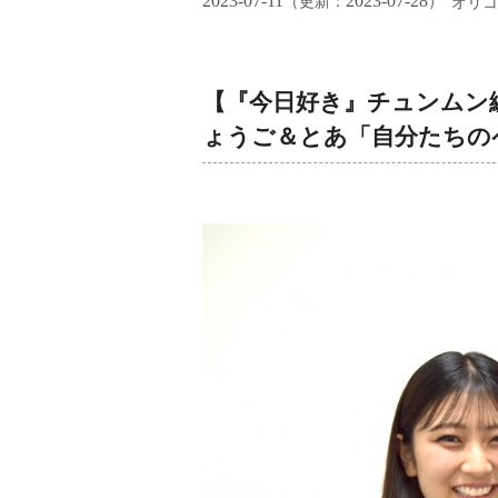
2023-07-11
2023-07-28
（更新：
）
オリコ
【『今日好き』チュンムン
ょうご＆とあ「自分たちの