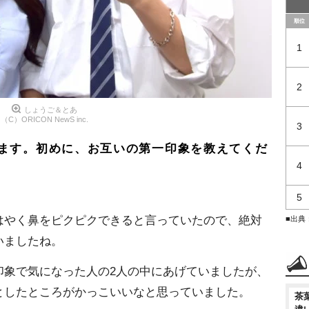
順位
1
2
しょうご＆とあ
（C）ORICON NewS inc.
3
ます。初めに、お互いの第一印象を教えてくだ
4
5
はやく鼻をピクピクできると言っていたので、絶対
■出典
いましたね。
印象で気になった人の2人の中にあげていましたが、
としたところがかっこいいなと思っていました。
茶