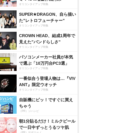
オリコンタイアップ特集
SUPER★DRAGON、自ら描い
た”レトロフューチャー”
オリコンタイアップ特集
CROWN HEAD、結成1周年で
見えた”バンドらしさ”
オリコンタイアップ特集
パソコンメーカー社員が本気
で選ぶ「10万円台PC3選」
オリコンタイアップ特集
一番似合う登場人物は…『VIV
ANT』限定ウオッチ
オリコンタイアップ特集
自販機にピッ！ですぐに買え
ちゃう
（PR）ジハンピ
朝1分貼るだけ！ミルクピール
で一日中ずっとうるツヤ肌
（PR）サボリーノ