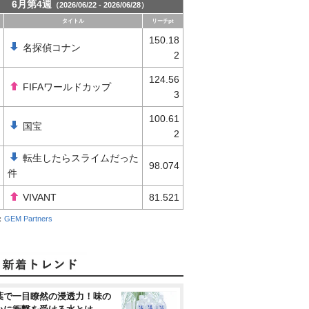
6月第4週
（2026/06/22 - 2026/06/28）
タイトル
リーチpt
150.18
名探偵コナン
2
124.56
FIFAワールドカップ
3
100.61
国宝
2
転生したらスライムだった
98.074
件
VIVANT
81.521
：
GEM Partners
葉で一目瞭然の浸透力！味の