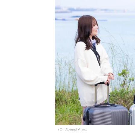
（C）AbemaTV, Inc.