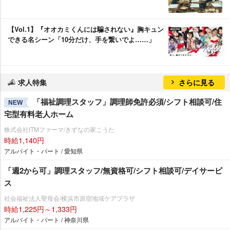
【Vol.1】『オオカミくんには騙されない』胸キュン
できる名シーン「10分だけ、手を繋いでよ……」
求人特集
さらに見る
「福祉調理スタッフ」調理師免許必須/シフト相談可/住
NEW
宅型有料老人ホーム
株式会社ITMファーマ/きずなの家こうた
時給1,140円
アルバイト・パート / 愛知県
「週2から可」調理スタッフ/無資格可/シフト相談可/デイサービ
ス
社会福祉法人聖母会/横浜市原宿地域ケアプラザ
時給1,225円～1,333円
アルバイト・パート / 神奈川県