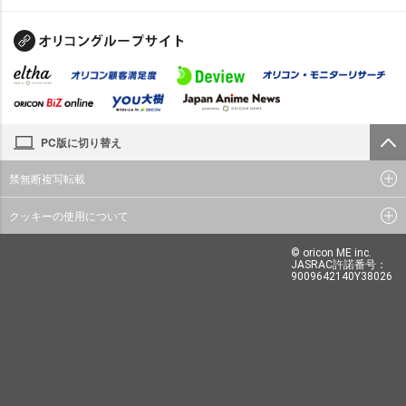
PC版に切り替え
禁無断複写転載
クッキーの使用について
© oricon ME inc.
JASRAC許諾番号：
9009642140Y38026