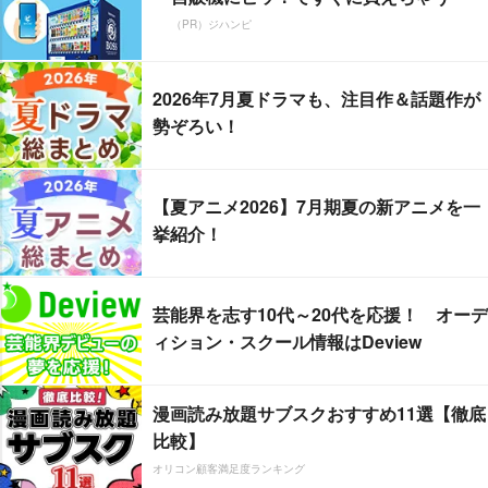
（PR）ジハンピ
2026年7月夏ドラマも、注目作＆話題作が
勢ぞろい！
【夏アニメ2026】7月期夏の新アニメを一
挙紹介！
芸能界を志す10代～20代を応援！ オーデ
ィション・スクール情報はDeview
漫画読み放題サブスクおすすめ11選【徹底
比較】
オリコン顧客満足度ランキング