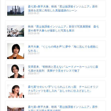
森七菜×奥平大兼、映画『君は放課後インソムニア』原作
漫画を忠実に再現した真脇遺跡のシーン
2023-06-21
映画『君は放課後インソムニア』新宿で写真展開催 森七
菜や奥平大兼らが撮影した写真も展示
2023-06-08
奥平大兼、“くじらの鳴き声”に夢中「海に沈んでる感覚に
なれる」
2023-05-17
安斉星来、“初映画と思えない”ムードメーカーっぷりに森
七菜が太鼓判 美脚チラ見せドレスで魅了
2023-05-17
森七菜“かわいい字”いじられふくれっ面 チームにオリジ
ナルTシャツを差し入れ「おしゃれに仕上げました」
2023-05-17
森七菜×奥平大兼、映画『君は放課後インソムニア』原作
と同じ石川県七尾市で撮影