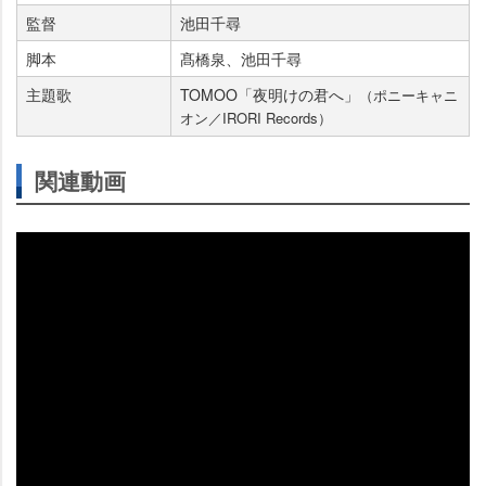
監督
池田千尋
脚本
髙橋泉、池田千尋
主題歌
TOMOO「夜明けの君へ」
（ポニーキャニ
オン／IRORI Records）
関連動画