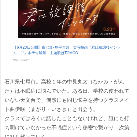
【6月23日公開】森七菜×奥平大兼、実写映画『君は放課後インソ
ムニア』本予告解禁 主題歌はTOMOO
2023-04-25
石川県七尾市。高校１年の中見丸太（なかみ・がん
た）は不眠症に悩んでいた。ある日、学校の使われて
いない天文台で、偶然にも同じ悩みを持つクラスメイ
ト曲伊咲（まがり・いさき）と出会う。
クラスではろくに話したこともないけれど、誰にも打
ち明けていなかった不眠症という秘密で繋がり、次第
に打ち解けていく。