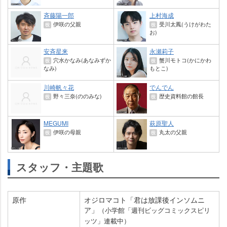
斉藤陽一郎
上村海成
伊咲の父親
受川太鳳(うけがわた
役
役
お)
安斉星来
永瀬莉子
穴水かなみ(あなみずか
蟹川モトコ(かにかわ
役
役
なみ)
もとこ)
川崎帆々花
でんでん
野々三奈(ののみな)
歴史資料館の館長
役
役
MEGUMI
萩原聖人
伊咲の母親
丸太の父親
役
役
スタッフ・主題歌
原作
オジロマコト「君は放課後インソムニ
ア」
（小学館「週刊ビッグコミックスピリ
ッツ」連載中）