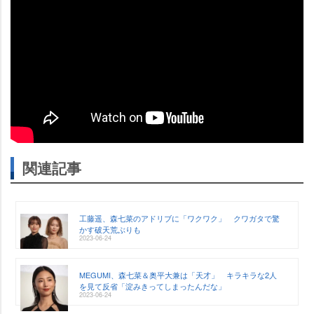
関連記事
工藤遥、森七菜のアドリブに「ワクワク」 クワガタで驚
かす破天荒ぶりも
2023-06-24
MEGUMI、森七菜＆奥平大兼は「天才」 キラキラな2人
を見て反省「淀みきってしまったんだな」
2023-06-24