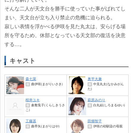
そんな二人が天文台を勝手に使っていた事がばれてし
まい、天文台が立ち入り禁止の危機に迫られる。
寂しい表情を浮かべる伊咲を見た丸太は、安らげる場
所を守るため、休部となっている天文部の復活を決意
する…。
キャスト
森七菜
奥平大兼
曲伊咲(まがりいさき)
中見丸太(なかみがん
役
役
た)
桜井ユキ
萩原みのり
倉敷兎子(くらしきうさ
白丸結(しろまるゆい)
役
役
こ)
工藤遥
田畑智子
曲早矢(まがりはや)
伊咲の幼馴染の母親
役
役