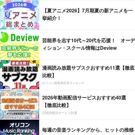
【夏アニメ2026】7月期夏の新アニメを一
挙紹介！
芸能界を志す10代～20代を応援！ オーデ
ィション・スクール情報はDeview
漫画読み放題サブスクおすすめ11選【徹底
比較】
オリコン顧客満足度ランキング
2026年動画配信サービスおすすめ40選
【徹底比較】
CS動画配信サービス20選
毎週の音楽ランキングから、ヒットの推移