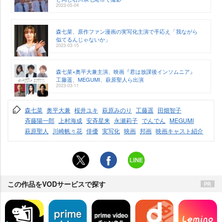
2023-05-04
森七菜、原作ファン漫画の実写化主演で手応え「我ながら
似てるんじゃないか」
2023-03-15
森七菜×奥平大兼主演、映画『君は放課後インソムニア』
工藤遥、MEGUMI、萩原聖人ら出演
2023-03-11
森七菜
奥平大兼
桜井ユキ
萩原みのり
工藤遥
田畑智子
斉藤陽一郎
上村海成
安斉星来
永瀬莉子
でんでん
MEGUMI
萩原聖人
川崎帆々花
俳優
実写化
映画
邦画
映画キャスト紹介
この作品をVODサービスで探す