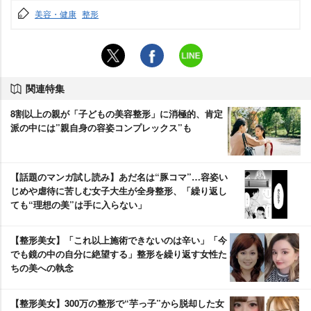
美容・健康
整形
関連特集
8割以上の親が「子どもの美容整形」に消極的、肯定
派の中には”親自身の容姿コンプレックス”も
【話題のマンガ試し読み】あだ名は“豚コマ”…容姿い
じめや虐待に苦しむ女子大生が全身整形、「繰り返し
ても“理想の美”は手に入らない」
【整形美女】「これ以上施術できないのは辛い」「今
でも鏡の中の自分に絶望する」整形を繰り返す女性た
ちの美への執念
【整形美女】300万の整形で“芋っ子”から脱却した女