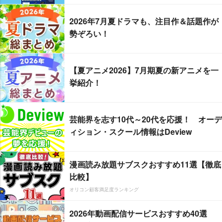
2026年7月夏ドラマも、注目作＆話題作が
勢ぞろい！
【夏アニメ2026】7月期夏の新アニメを一
挙紹介！
芸能界を志す10代～20代を応援！ オーデ
ィション・スクール情報はDeview
漫画読み放題サブスクおすすめ11選【徹底
比較】
オリコン顧客満足度ランキング
2026年動画配信サービスおすすめ40選