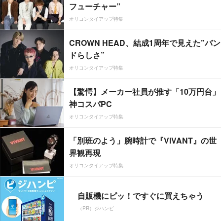
フューチャー”
オリコンタイアップ特集
CROWN HEAD、結成1周年で見えた”バン
ドらしさ”
オリコンタイアップ特集
【驚愕】メーカー社員が推す「10万円台」
神コスパPC
オリコンタイアップ特集
「別班のよう」腕時計で『VIVANT』の世
界観再現
オリコンタイアップ特集
自販機にピッ！ですぐに買えちゃう
（PR）ジハンピ