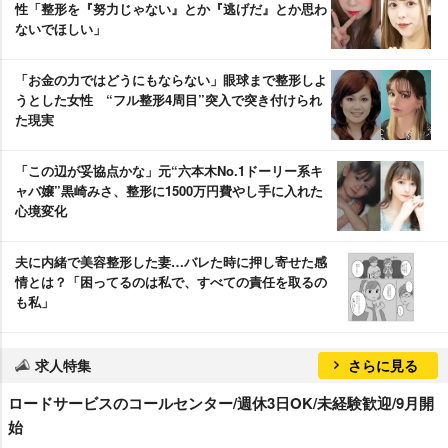
性「整形を『努力じゃない』とか『逃げだ』とか思わ
ないでほしい」
「お金の力ではどうにもならない」眼球まで整形しよ
うとした女性 “フル整形4周目”突入で突き付けられ
た現実
「この辺が妥協点かな」元“六本木No.1ドーリー系キ
ャバ嬢”黒崎みさ、整形に1500万円費やし手に入れた
心境変化
夫に内緒で美容整形した妻…バレた時に押し寄せた感
情とは？「困ってるのは私で、すべての責任を取るの
も私」
求人特集
さらに見る
ロードサービスのコールセンター/週休3日OK/未経験歓迎/9月開
始