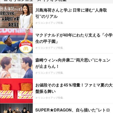
川島海荷さんと学ぶ 日常に潜む“人身取
引”のリアル
オリコンタイアップ特集
マクドナルドが40年にわたり支える「小学
生の甲子園」
オリコンタイアップ特集
森崎ウィン×向井康二“両片思い”にキュン
が止まらん！
オリコンタイアップ特集
お値段そのまま45％増量！ファミマ夏の大
盤振る舞い
オリコンタイアップ特集
SUPER★DRAGON、自ら描いた”レトロ