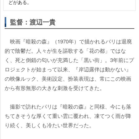
どがある。
監督：渡辺一貴
映画『暗殺の森』（1970年）で描かれるパリは退廃
的で陰鬱だ。人々が生を謳歌する「花の都」ではな
く、死と倒錯の匂いが充満した「黒い街」。3年前にプ
ロジェクトが始まって以来、『岸辺露伴は動かない』
の映像ルック、美術設定、扮装表現は、常にこの映画
から有形無形の大きな刺激を受けてきた。
撮影で訪れたパリは『暗殺の森』と同様、今にも落
ちてきそうな厚くて重い雲に覆われ、凍てつく雨が降
り続く、美しくも冷たい世界だった。