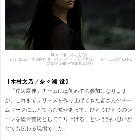
奈々瀬（木村文乃）
（C） 2023「岸辺露伴 ルーヴルへ行く」製作委員会 （C） LUCKY LAND
COMMUNICATIONS/集英社
【木村文乃／奈々瀬 役】
『岸辺露伴』チームには初めての参加になります
が、これまでシリーズを作り上げてきた皆さんのチー
ムワークにはとても余裕があって、ひとつひとつのシ
ーンを総合芸術として作り上げる！という熱い思いが
とても伝わる現場でした。