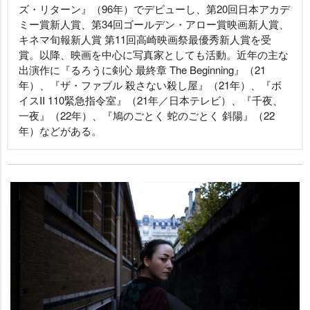
ズ・リターン』（96年）でデビューし、第20回日本アカデ
ミー賞新人賞、第34回ゴールデン・アロー賞映画新人賞、
キネマ旬報新人賞 第11回高崎映画祭最優秀新人賞を受
賞。以降、映画を中心に写真家としても活動。近年の主な
出演作に『るろうに剣心 最終章 The Beginning』（21
年）、『ザ・ファブル 殺さない殺し屋』（21年）、『ボ
イスII 110緊急指令室』（21年／日本テレビ）、『千夜、
一夜』（22年）、『鳩のごとく 蛇のごとく 斜陽』（22
年）などがある。