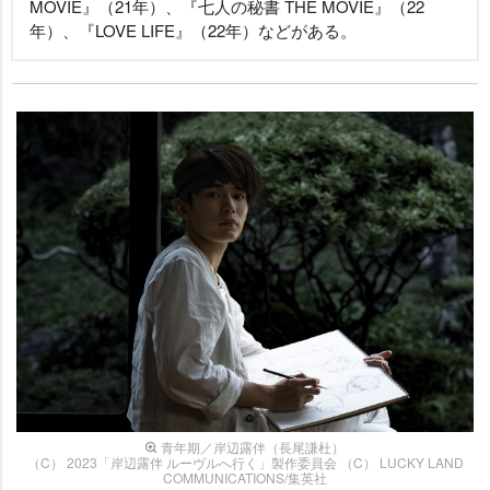
MOVIE』（21年）、『七人の秘書 THE MOVIE』（22
年）、『LOVE LIFE』（22年）などがある。
青年期／岸辺露伴（長尾謙杜）
（C） 2023「岸辺露伴 ルーヴルへ行く」製作委員会 （C） LUCKY LAND
COMMUNICATIONS/集英社