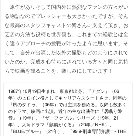
原作がありそして国内外に熱烈なファンの方々がい
る物語なのでプレッシャーも大きかったですが、そん
な最高のスタッフキャストの皆さんに支えて頂き、お
芝居の方法も役柄も世界観も、これまでの経験とは全
く違うアプローチの挑戦が叶ったように思います。そ
して、自分が出演した以外の撮影もどのようにされて
いたのか、完成を心待ちにされている方々と同じ気持
ちで映画を観ることを、楽しみにしています！
1987年10月19日生まれ、東京都出身。『アダン』（06
年）のヒロイン役としてキャリアをスタートさせ、同年の
『風のダドゥ』（06年）では主演を務める。以降も数多く
のドラマ、映画に出演。近年の主な出演作に『居眠り磐
音』（19年）、『ザ・ファブル』シリーズ（19年、21
年）、大河ドラマ『麒麟がくる』（20年／NHK）、
『BLUE/ブルー』（21年）、 『99.9-刑事専門弁護士- THE