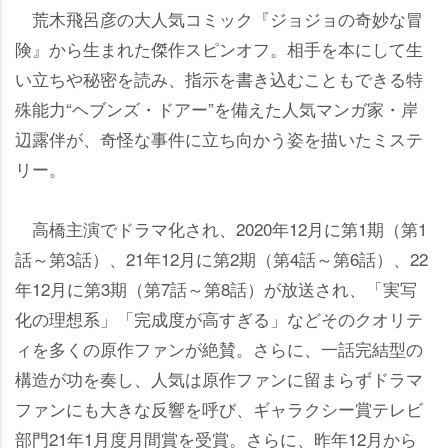
荒木飛呂彦の大人気コミック『ジョジョの奇妙な冒
険』から生まれた傑作スピンオフ。相手を本にして生
い立ちや秘密を読み、指示を書き込むこともできる特
殊能力“ヘブンズ・ドアー”を備えた人気マンガ家・岸
辺露伴が、奇怪な事件に立ち向かう姿を描いたミステ
リー。
高橋主演でドラマ化され、2020年12月に第1期（第1
話～第3話）、21年12月に第2期（第4話～第6話）、22
年12月に第3期（第7話～第8話）が放送され、「実写
化の理想系」「完成度が高すぎる」などそのクオリテ
ィを多くの原作ファンが絶賛。さらに、一話完結型の
構造が功を奏し、人気は原作ファンに留まらずドラマ
ファンにも大きな反響を呼び、ギャラクシー賞テレビ
部門21年1月度月間賞を受賞。さらに、昨年12月から