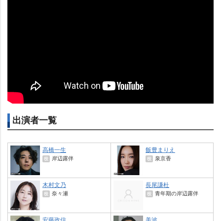
出演者一覧
高橋一生
飯豊まりえ
岸辺露伴
泉京香
役
役
木村文乃
長尾謙杜
奈々瀬
青年期の岸辺露伴
役
役
安藤政信
美波