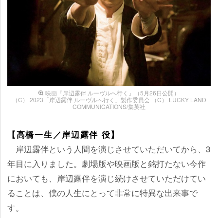
映画『岸辺露伴 ルーヴルへ行く』（5月26日公開）
（C） 2023「岸辺露伴 ルーヴルへ行く」製作委員会 （C） LUCKY LAND
COMMUNICATIONS/集英社
【高橋一生／岸辺露伴 役】
岸辺露伴という人間を演じさせていただいてから、3
年目に入りました。劇場版や映画版と銘打たない今作
においても、岸辺露伴を演じ続けさせていただけてい
ることは、僕の人生にとって非常に特異な出来事で
す。