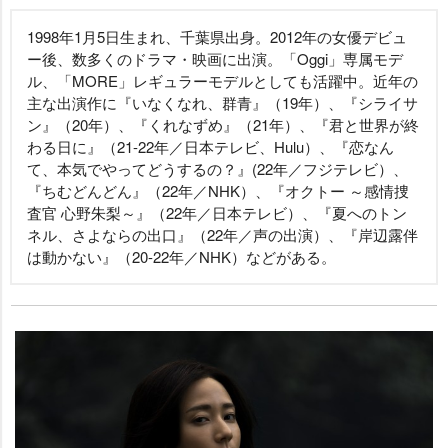
1998年1月5日生まれ、千葉県出身。2012年の女優デビュ
ー後、数多くのドラマ・映画に出演。「Oggi」専属モデ
ル、「MORE」レギュラーモデルとしても活躍中。近年の
主な出演作に『いなくなれ、群青』（19年）、『シライサ
ン』（20年）、『くれなずめ』（21年）、『君と世界が終
わる日に』（21-22年／日本テレビ、Hulu）、『恋なん
て、本気でやってどうするの？』(22年／フジテレビ）、
『ちむどんどん』（22年／NHK）、『オクトー ～感情捜
査官 心野朱梨～』（22年／日本テレビ）、『夏へのトン
ネル、さよならの出口』（22年／声の出演）、『岸辺露伴
は動かない』（20-22年／NHK）などがある。