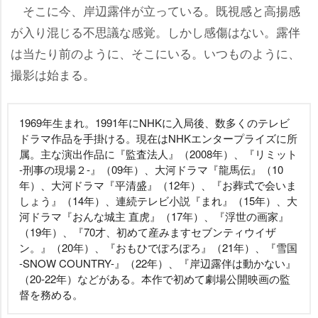
そこに今、岸辺露伴が立っている。既視感と高揚感
が入り混じる不思議な感覚。しかし感傷はない。露伴
は当たり前のように、そこにいる。いつものように、
撮影は始まる。
1969年生まれ。1991年にNHKに入局後、数多くのテレビ
ドラマ作品を手掛ける。現在はNHKエンタープライズに所
属。主な演出作品に『監査法人』（2008年）、『リミット
-刑事の現場２-』（09年）、大河ドラマ『龍馬伝』（10
年）、大河ドラマ『平清盛』（12年）、『お葬式で会いま
しょう』（14年）、連続テレビ小説『まれ』（15年）、大
河ドラマ『おんな城主 直虎』（17年）、『浮世の画家』
（19年）、『70才、初めて産みますセブンティウイザ
ン。』（20年）、『おもひでぽろぽろ』（21年）、『雪国
-SNOW COUNTRY-』（22年）、『岸辺露伴は動かない』
（20-22年）などがある。本作で初めて劇場公開映画の監
督を務める。