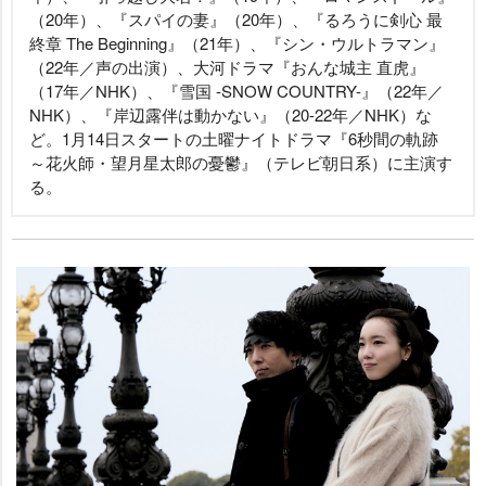
（20年）、『スパイの妻』（20年）、『るろうに剣心 最
終章 The Beginning』（21年）、『シン・ウルトラマン』
（22年／声の出演）、大河ドラマ『おんな城主 直虎』
（17年／NHK）、『雪国 -SNOW COUNTRY-』（22年／
NHK）、『岸辺露伴は動かない』（20-22年／NHK）な
ど。1月14日スタートの土曜ナイトドラマ『6秒間の軌跡
～花火師・望月星太郎の憂鬱』（テレビ朝日系）に主演す
る。