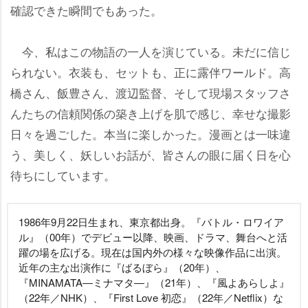
確認できた瞬間でもあった。
今、私はこの物語の一人を演じている。未だに信じ
られない。衣装も、セットも、正に露伴ワールド。高
橋さん、飯豊さん、渡辺監督、そして現場スタッフさ
んたちの信頼関係の築き上げを肌で感じ、幸せな撮影
日々を過ごした。本当に楽しかった。漫画とは一味違
う、美しく、妖しいお話が、皆さんの眼に届く日を心
待ちにしています。
1986年9月22日生まれ、東京都出身。『バトル・ロワイア
ル』（00年）でデビュー以降、映画、ドラマ、舞台へと活
躍の場を広げる。現在は国内外の様々な映像作品に出演。
近年の主な出演作に『ばるぼら』（20年）、
『MINAMATA―ミナマタ―』（21年）、『風よあらしよ』
（22年／NHK）、『First Love 初恋』（22年／Netflix）な