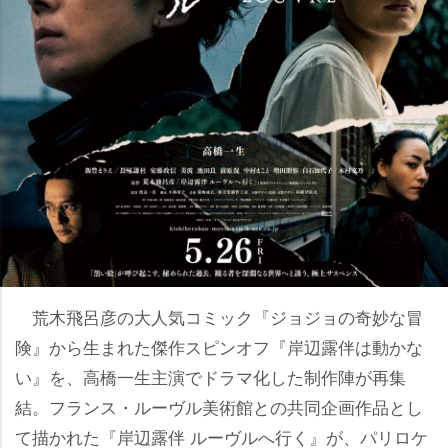
荒木飛呂彦の大人気コミック『ジョジョの奇妙な冒
険』から生まれた傑作スピンオフ『岸辺露伴は動かな
い』を、高橋一生主演でドラマ化した制作陣が再集
結。フランス・ルーヴル美術館との共同企画作品とし
て描かれた『岸辺露伴 ルーヴルへ行く』が、パリロケ