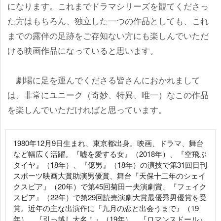
になります。これまでドラマシリーズを観てくださっ
た方はもちろん、独立した一つの作品としても、これ
までの露伴の足跡をご存知ない方にも楽しんでいただ
ける映画作品になっていると思います。
劇場に足を運んでくださる皆さんにおかれまして
は、非常にユニーク（奇妙、特異、唯一）なこの作品
を楽しんでいただければと思っています。
1980年12月9日生まれ、東京都出身。映画、ドラマ、舞台
など幅広く活躍。『嘘を愛する女』（2018年）、『空飛ぶ
タイヤ』（18年）、『億男』（18年）の演技で第31回日刊
スポーツ映画大賞助演男優賞、舞台『天保十二年のシェイ
クスピア』（20年）で第45回菊田一夫演劇賞、『フェイク
スピア』（22年）で第29回読売演劇大賞最優秀男優賞を受
賞。近年の主な出演作に『九月の恋と出会うまで』（19
年）、『引っ越し大名！』（19年）、『ロマンスドール』