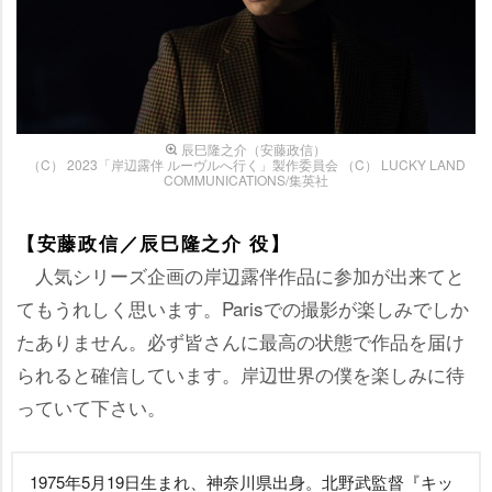
辰巳隆之介（安藤政信）
（C） 2023「岸辺露伴 ルーヴルへ行く」製作委員会 （C） LUCKY LAND
COMMUNICATIONS/集英社
【安藤政信／辰巳隆之介 役】
人気シリーズ企画の岸辺露伴作品に参加が出来てと
てもうれしく思います。Parisでの撮影が楽しみでしか
たありません。必ず皆さんに最高の状態で作品を届け
られると確信しています。岸辺世界の僕を楽しみに待
っていて下さい。
1975年5月19日生まれ、神奈川県出身。北野武監督『キッ