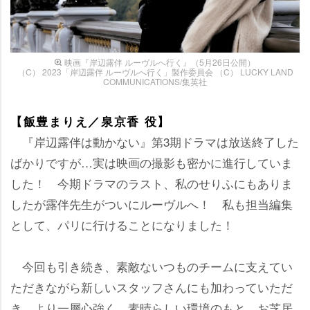
映画『岸辺露伴 ルーヴルへ行く』（5月26日公開）
（C） 2023「岸辺露伴 ルーヴルへ行く」製作委員会 （C） LUCKY LAND
COMMUNICATIONS/集英社
【飯豊まりえ／泉京香 役】
『岸辺露伴は動かない』第3期ドラマは放送終了した
ばかりですが…実は映画の撮影も密かに進行していま
した！ 今期ドラマのラスト、私のせりふにもありま
したが露伴先生がついにルーヴルへ！ 私も担当編集
として、パリに行けることになりました！
今回も引き続き、素敵ないつものチームに支えてい
ただきながら新しいスタッフさんにも加わっていただ
き、より一層心強く、素晴らしい環境のもと、お芝居