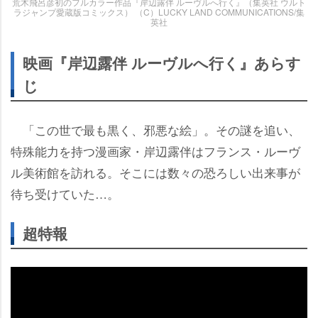
荒木飛呂彦初のフルカラー作品『岸辺露伴 ルーヴルへ行く』（集英社 ウルト
ラジャンプ愛蔵版コミックス） （C）LUCKY LAND COMMUNICATIONS/集
英社
映画『岸辺露伴 ルーヴルへ行く』あらす
じ
「この世で最も黒く、邪悪な絵」。その謎を追い、
特殊能力を持つ漫画家・岸辺露伴はフランス・ルーヴ
ル美術館を訪れる。そこには数々の恐ろしい出来事が
待ち受けていた…。
超特報