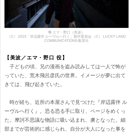
エマ・野口（美波）
（C） 2023「岸辺露伴 ルーヴルへ行く」製作委員会 （C） LUCKY LAND
COMMUNICATIONS/集英社
【美波／エマ・野口 役】
子どもの頃、兄の漫画を盗み読みしては一人で怖が
っていた、荒木飛呂彦氏の世界。イメージが夢に出て
きては、飛び起きていた。
時が経ち、近所の本屋さんで見つけた『岸辺露伴 ル
ーヴルへ行く』。恐る恐る手に取り、ページをめくっ
た。摩訶不思議な物語に吸い込まれ、虜となった。細
部までが芸術的に感じられ、自分が大人になった事を