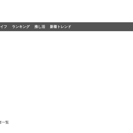
イフ
ランキング
推し活
新着トレンド
者一覧