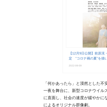
【12月9日公開】前原
定 “コロナ禍の夏”を
2022-08-09
「何かあったら」と漠然とした不安
一夜を舞台に、新型コロナウイル
に直面し、社会の速度が緩やかに
によるオリジナル群像劇。