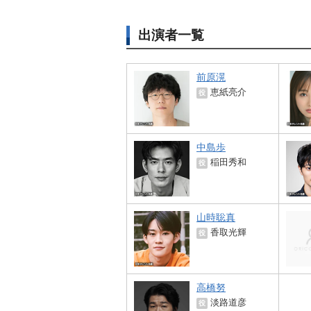
出演者一覧
前原滉
恵紙亮介
役
中島歩
稲田秀和
役
山時聡真
香取光輝
役
高橋努
淡路道彦
役