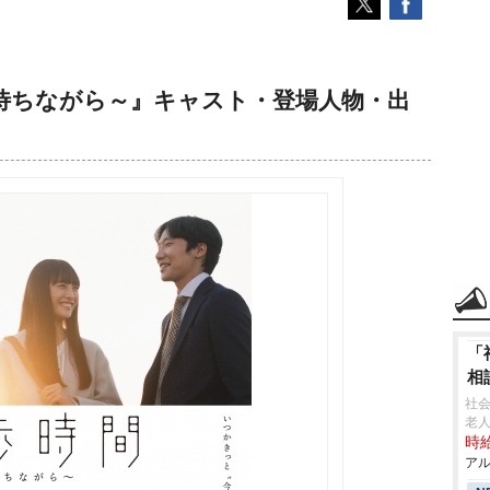
待ちながら～』キャスト・登場人物・出
「
相
社
老人
時給
アル