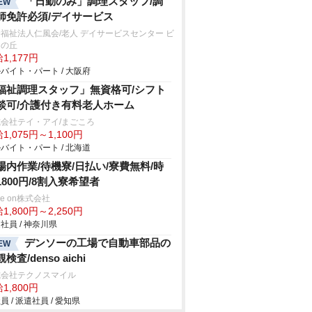
「日勤のみ」調理スタッフ/調
EW
師免許必須/デイサービス
福祉法人仁風会/老人 デイサービスセンター ビ
スの丘
1,177円
バイト・パート / 大阪府
福祉調理スタッフ」無資格可/シフト
談可/介護付き有料老人ホーム
会社テイ・アイ/まごころ
1,075円～1,100円
バイト・パート / 北海道
場内作業/待機寮/日払い/寮費無料/時
1800円/8割入寮希望者
ve on株式会社
1,800円～2,250円
社員 / 神奈川県
デンソーの工場で自動車部品の
EW
検査/denso aichi
式会社テクノスマイル
1,800円
員 / 派遣社員 / 愛知県