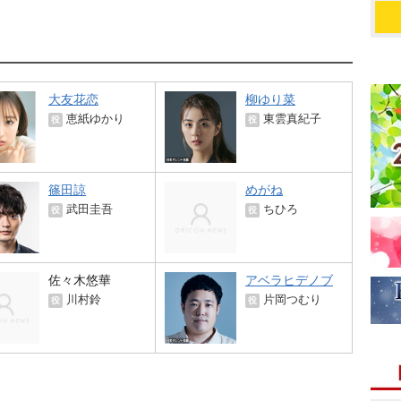
大友花恋
柳ゆり菜
恵紙ゆかり
東雲真紀子
役
役
篠田諒
めがね
武田圭吾
ちひろ
役
役
佐々木悠華
アベラヒデノブ
川村鈴
片岡つむり
役
役