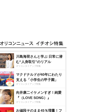
川島海荷さんと学ぶ 日常に潜
む“人身取引”のリアル
オリコンタイアップ特集
マクドナルドが40年にわたり
支える「小学生の甲子園」
オリコンタイアップ特集
向井康二イケメンすぎ！純愛
『（LOVE SONG）』
オリコンタイアップ特集
お値段そのまま45％増量！フ