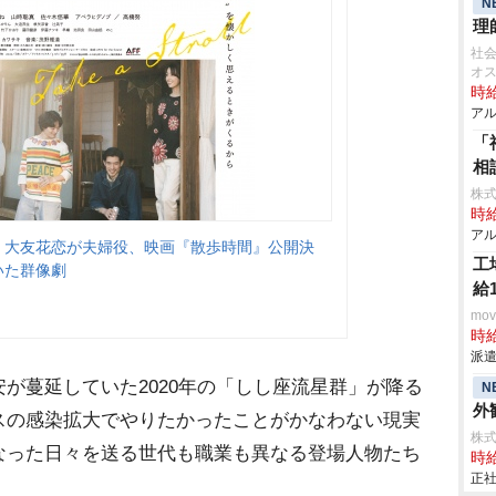
N
理
社会
オ
時給
アル
「
相
株式
時給
アル
滉・大友花恋が夫婦役、映画『散歩時間』公開決
工
描いた群像劇
給
mo
時給
派遣
が蔓延していた2020年の「しし座流星群」が降る
N
外観
スの感染拡大でやりたかったことがかなわない現実
株
なった日々を送る世代も職業も異なる登場人物たち
時給
正社