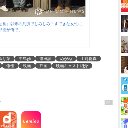
な番』以来の共演でしみじみ「すてきな女性に
那役が俺で」
ゆり菜
中島歩
篠田諒
めがね
山時聡真
俳優
映画
邦画
映画キャスト紹介
す