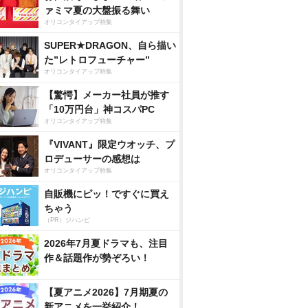
ァミマ夏の大盤振る舞い
オリコンタイアップ特集
SUPER★DRAGON、自ら描い
た”レトロフューチャー”
オリコンタイアップ特集
【驚愕】メーカー社員が推す
「10万円台」神コスパPC
オリコンタイアップ特集
『VIVANT』限定ウオッチ、プ
ロデューサーの感想は
オリコンタイアップ特集
自販機にピッ！ですぐに買え
ちゃう
（PR）ジハンピ
2026年7月夏ドラマも、注目
作＆話題作が勢ぞろい！
【夏アニメ2026】7月期夏の
新アニメを一挙紹介！