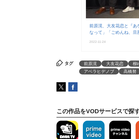
前原滉、大友花恋と『あ
なって」「ごめんね、旦
2022-11-24
タグ
前原滉
大友花恋
柳
アベラヒデノブ
高橋努
この作品をVODサービスで探