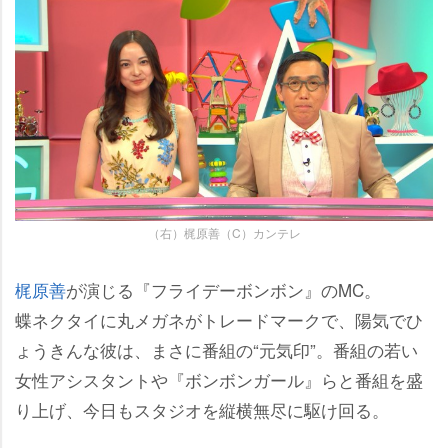
（右）梶原善（C）カンテレ
梶原善
が演じる『フライデーボンボン』のMC。
蝶ネクタイに丸メガネがトレードマークで、陽気でひ
ょうきんな彼は、まさに番組の“元気印”。番組の若い
女性アシスタントや『ボンボンガール』らと番組を盛
り上げ、今日もスタジオを縦横無尽に駆け回る。