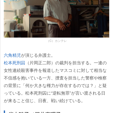
（C）カンテレ
六角精児
が演じる弁護士。
松本死刑囚
（片岡正二郎）の裁判を担当する。一連の
女性連続殺害事件を報道したマスコミに対して相当な
不信感を抱いている一方、捜査を担当した警察や検察
の背景に「何か大きな権力が存在するのでは？」と疑
っている。松本死刑囚に“逆転無罪”が言い渡される日
が来ること信じ、日夜、戦い続けている。