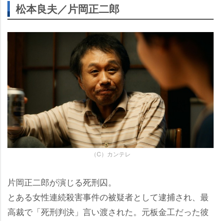
松本良夫／片岡正二郎
（C）カンテレ
片岡正二郎が演じる死刑囚。
とある女性連続殺害事件の被疑者として逮捕され、最
高裁で「死刑判決」言い渡された。元板金工だった彼