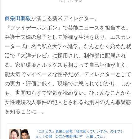
（C）カンテレ
眞栄田郷敦
が演じる新米ディレクター。
『フライデーボンボン』で芸能ニュースを担当する。
弁護士夫婦の息子として裕福な生活を送り、エスカレ
ーター式に名門私立大学へ進学。なんとなく始めた就
活で『大洋テレビ』に採用され、制作部に配属され
る。家庭環境とルックスも相まって自己評価が高く、
能天気でマイペースな性格だが、ディレクターとして
の実力・評価は低く、現場では怒られてばかり。しか
も、世間知らずで空気が読めない。ひょんなことから
女性連続殺人事件の犯人とされる死刑囚のえん罪疑惑
を知ることに…。
『エルピス』眞栄田郷敦「雑炊食っていいすか」のオフシ
ョット公開 公式が裏側明かす「火傷してた」