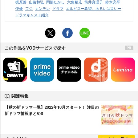
梶原善
山路和弘
岡部たかし
六角精児
筒井真理子
鈴木亮平
俳優
フジ
カンテレ
ドラマ
エルピスー希望、あるいは災いー
ドラマキャスト紹介
この作品をVODサービスで探す
関連特集
【秋の新ドラマ一覧】2022年10月スタート！ 注目の
新ドラマ情報まとめ!!