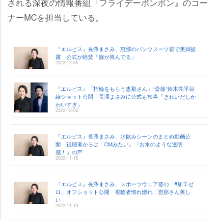
される深夜の情報番組『フライデーボンボン』のコー
ナーMCを担当している。
『エルピス』長澤まさみ、恵那のパンツスーツ姿で美脚披
露 公式が絶賛「服が喜んでる」
2022-12-05
『エルピス』「指輪をもらう恵那さん」“斎藤”鈴木亮平目
線ショット公開 長澤まさみに公式も歓喜「きれいだしか
わいすぎ」
2022-12-02
『エルピス』長澤まさみ、水飲みシーンのまとめ動画公
開 視聴者からは「CMみたい」「お水のような透明
感！」の声
2022-11-16
『エルピス』長澤まさみ、スポーツウェア姿の「#加工ゼ
ロ」オフショット公開 視聴者惚れ惚れ「恵那さん美し
い」
2022-11-13