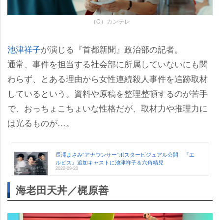
（C）カンテレ
池津祥子
が演じる『首都新聞』政治部の記者。
通常、事件を担当する社会部に所属していないにも関
わらず、とある理由から女性連続殺人事件を追跡取材
しているという。資料や原稿を整理整頓するのが苦手
で、おっちょこちょいな性格だが、取材力や推理力に
は光るものが…。
長澤まさみ“アナウンサー”ポスタービジュアル公開 『エ
ルピス』追加キャストに池津祥子＆六角精児
2022-09-20
海老田天丼／梶原善