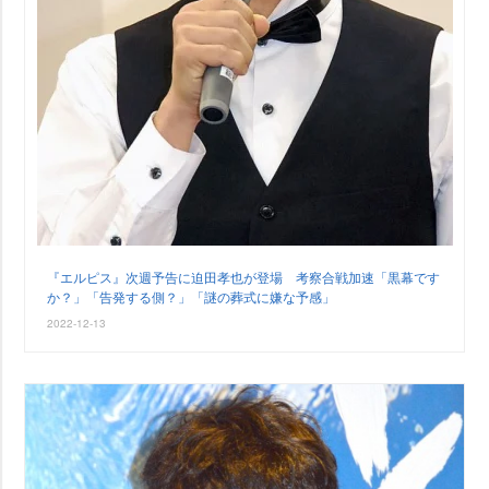
『エルピス』次週予告に迫田孝也が登場 考察合戦加速「黒幕です
か？」「告発する側？」「謎の葬式に嫌な予感」
2022-12-13