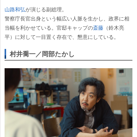
山路和弘
が演じる副総理。
警察庁長官出身という幅広い人脈を生かし、政界に相
当幅を利かせている。官邸キャップの
斎藤
（鈴木亮
平）に対して一目置く存在で、懇意にしている。
村井喬一／岡部たかし