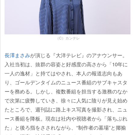
（C）カンテレ
長澤まさみ
が演じる『大洋テレビ』のアナウンサー。
入社当初は、抜群の容姿と好感度の高さから「10年に
一人の逸材」と持てはやされ、本人の報道志向もあ
り、ゴールデンタイムのニュース番組のサブキャスタ
ーを務める。しかし、複数番組を担当する激務のなか
で次第に疲弊していき、徐々に人気に陰りが見え始め
たところで、週刊誌に路上キス写真を撮影され、ニュ
ース番組を降板。現在は社内や視聴者から「落ちぶれ
た」と後ろ指をさされながら、“制作者の墓場”と揶揄