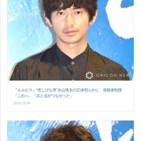
『エルピス』“怪しげな男”永山瑛太の正体明らかに 視聴者戦慄
「こわっ」「点と点がつながった」
2022-12-06