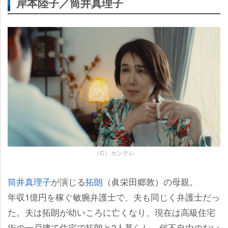
岸本陸子／筒井真理子
（C）カンテレ
筒井真理子
が演じる
拓朗
（眞栄田郷敦）の母親。
年収1億円を稼ぐ敏腕弁護士で、夫も同じく弁護士だっ
た。夫は拓朗が幼いころに亡くなり、現在は高級住宅
街の一戸建て住宅で拓朗と2人暮らし。何不自由のない