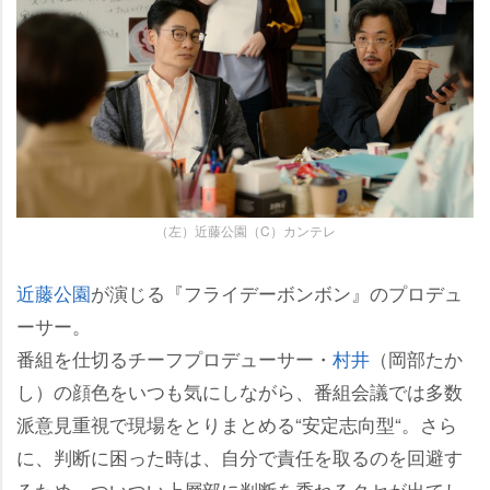
（左）近藤公園（C）カンテレ
近藤公園
が演じる『フライデーボンボン』のプロデュ
ーサー。
番組を仕切るチーフプロデューサー・
村井
（岡部たか
し）の顔色をいつも気にしながら、番組会議では多数
派意見重視で現場をとりまとめる“安定志向型“。さら
に、判断に困った時は、自分で責任を取るのを回避す
るため、ついつい上層部に判断を委ねるクセが出てし