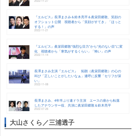
2022-11-27
『エルピス』長澤まさみ＆鈴木亮平＆眞栄田郷敦、笑顔の
オフショット公開 視聴者から「笑顔がすてき」「ほっと
する！」の声
2022-11-21
『エルピス』眞栄田郷敦“強烈な目力”から“光のない目”に変
化 視聴者から「寒気がするくらい」「怖い」の声
2022-11-14
長澤まさみ主演『エルピス』 拓朗（眞栄田郷敦）の心の
叫び「正しいことがしたいなぁ」連呼に反響「セリフが深
い」
2022-11-08
長澤まさみ、4年半ぶり連ドラ主演 エースの座から転落
したアナウンサー役、共演に眞栄田郷敦＆鈴木亮平
2022-07-26
大山さくら／三浦透子