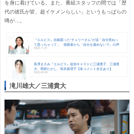
を身に着けている。また、番組スタッフの間では「歴
代の彼氏が皆、超イケメンらしい」というもっぱらの
噂が…。
『エルピス』自殺図った“チェリーさん”が涙「自分死ねっ
て思っちゃって」 視聴者から「自分を責めないで」の声
2022-11-21
長澤まさみ『エルピス』追加キャストに三浦透子、三浦貴
大、岡部たかし、筒井真理子【各コメント全文あり】
2022-09-09
滝川雄大／三浦貴大