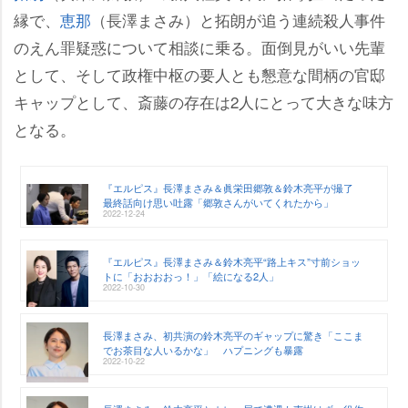
縁で、
恵那
（長澤まさみ）と拓朗が追う連続殺人事件
のえん罪疑惑について相談に乗る。面倒見がいい先輩
として、そして政権中枢の要人とも懇意な間柄の官邸
キャップとして、斎藤の存在は2人にとって大きな味方
となる。
『エルピス』長澤まさみ＆眞栄田郷敦＆鈴木亮平が撮了
最終話向け思い吐露「郷敦さんがいてくれたから」
2022-12-24
『エルピス』長澤まさみ＆鈴木亮平“路上キス”寸前ショッ
トに「おおおおっ！」「絵になる2人」
2022-10-30
長澤まさみ、初共演の鈴木亮平のギャップに驚き「ここま
でお茶目な人いるかな」 ハプニングも暴露
2022-10-22