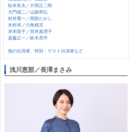
松本良夫／片岡正二郎
大門雄二／山路和弘
村井喬一／岡部たかし
木村卓／六角精児
岸本陸子／筒井真理子
斎藤正一／鈴木亮平
他の出演者、特別・ゲスト出演者など
浅川恵那／長澤まさみ