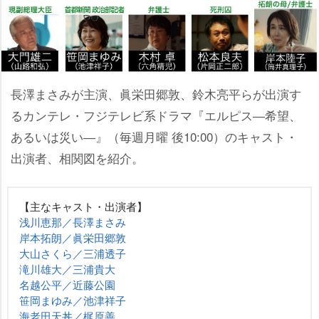
長澤まさみが主演、眞栄田郷敦、鈴木亮平らが出演す
るカンテレ・フジテレビ系ドラマ『エルピス―希望、
あるいは災い―』（毎週月曜 後10:00）のキャスト・
出演者、相関図を紹介。
【主なキャスト・出演者】
浅川恵那／長澤まさみ
岸本拓朗／眞栄田郷敦
大山さくら／三浦透子
滝川雄大／三浦貴大
名越公平／近藤公園
笹岡まゆみ／池津祥子
海老田天丼／梶原善