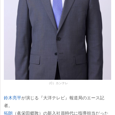
（C）カンテレ
鈴木亮平
が演じる『大洋テレビ』報道局のエース記
者。
拓朗
（眞栄田郷敦）の新入社員時代に指導担当だった