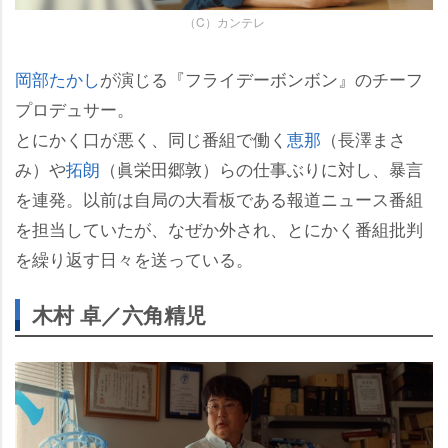
（C）カンテレ
岡部たかし
が演じる『フライデーボンボン』のチーフ
プロデュサー。
とにかく口が悪く、同じ番組で働く
恵那
（長澤まさ
み）
拓朗
（眞栄田郷敦）らの仕事ぶりに対し、暴言
を連発。以前は自局の大看板である報道ニュース番組
を担当していたが、なぜか外され、とにかく番組批判
を繰り返す日々を送っている。
木村 卓／六角精児