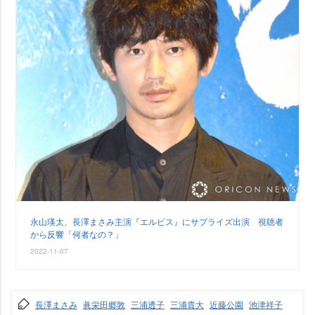
永山瑛太、長澤まさみ主演『エルピス』にサプライズ出演 視聴者
から反響「何者なの？」
2022-11-07
長澤まさみ
眞栄田郷敦
三浦透子
三浦貴大
近藤公園
池津祥子