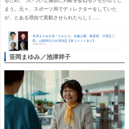
まう。元々、スポーツ局でディレクターをしていた
が、とある理由で異動させられたらしく…。
長澤まさみ主演『エルピス』近藤公園、梶原善、片岡正二
郎、山路和弘の出演決定【各コメントあり】
2022-09-12
笹岡まゆみ／池津祥子