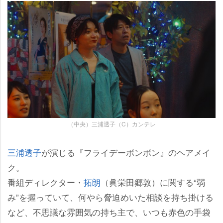
（中央）三浦透子（C）カンテレ
三浦透子
が演じる『フライデーボンボン』のヘアメイ
ク。
番組ディレクター・
拓朗
（眞栄田郷敦）に関する“弱
み”を握っていて、何やら脅迫めいた相談を持ち掛ける
など、不思議な雰囲気の持ち主で、いつも赤色の手袋