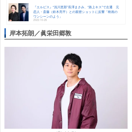
『エルピス』“浅川恵那”長澤まさみ、“路上キス”で左遷 元
恋人・斎藤（鈴木亮平）との親密ショットに反響「映画の
ワンシーンのよう」
2022-10-26
岸本拓朗／眞栄田郷敦