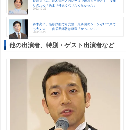
長澤まさみ、鈴木亮平とカレー屋で遭遇も声掛けず 役作
りのため「あまり仲良くなりたくなかった」
2022-10-22
鈴木亮平、撮影序盤でも完璧「最終回のシーンがいつ来て
も大丈夫」 眞栄田郷敦は尊敬「かっこいい」
2022-10-22
他の出演者、特別・ゲスト出演者など