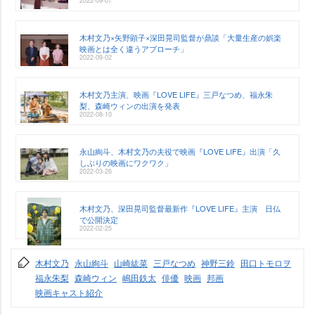
2022-09-07
木村文乃×矢野顕子×深田晃司監督が鼎談「大量生産の娯楽
映画とは全く違うアプローチ」
2022-09-02
木村文乃主演、映画『LOVE LIFE』三戸なつめ、福永朱
梨、森崎ウィンの出演を発表
2022-08-10
永山絢斗、木村文乃の夫役で映画『LOVE LIFE』出演「久
しぶりの映画にワクワク」
2022-03-26
木村文乃、深田晃司監督最新作『LOVE LIFE』主演 日仏
で公開決定
2022-02-25
木村文乃
永山絢斗
山崎紘菜
三戸なつめ
神野三鈴
田口トモロヲ
福永朱梨
森崎ウィン
嶋田鉄太
俳優
映画
邦画
映画キャスト紹介