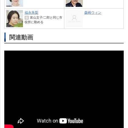
福永朱梨
森崎ウィン
富山文子/二郎と同じ市
役
役所に勤める
関連動画