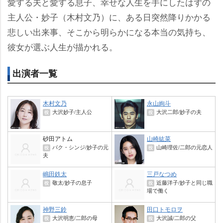
愛する夫と愛する息子、幸せな人生を手にしたはずの
主人公・妙子（木村文乃）に、ある日突然降りかかる
悲しい出来事、そこから明らかになる本当の気持ち、
彼女が選ぶ人生が描かれる。
出演者一覧
木村文乃
永山絢斗
大沢妙子/主人公
大沢二郎/妙子の夫
役
役
砂田アトム
山崎紘菜
パク・シンジ/妙子の元
山崎理佐/二郎の元恋人
役
役
夫
嶋田鉄太
三戸なつめ
敬太/妙子の息子
近藤洋子/妙子と同じ職
役
役
場で働く
神野三鈴
田口トモロヲ
大沢明恵/二郎の母
大沢誠/二郎の父
役
役