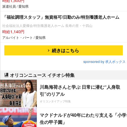
時給1,500円
派遣社員 / 愛知県
「福祉調理スタッフ」無資格可/日勤のみ/特別養護老人ホーム
社会福祉法人愛燦会/特別養護老人ホーム 長寿の里・十四山
時給1,140円
アルバイト・パート / 愛知県
続きはこちら
sponsored by 求人ボックス
オリコンニュース イチオシ特集
川島海荷さんと学ぶ 日常に潜む“人身取
引”のリアル
オリコンタイアップ特集
マクドナルドが40年にわたり支える「小学
生の甲子園」