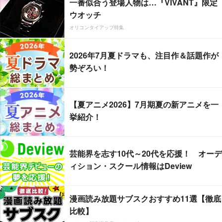
一番似合う登場人物は…『VIVANT』限定
ウオッチ
オリコンタイアップ特集
2026年7月夏ドラマも、注目作＆話題作が
勢ぞろい！
【夏アニメ2026】7月期夏の新アニメを一
挙紹介！
芸能界を志す10代～20代を応援！ オーデ
ィション・スクール情報はDeview
漫画読み放題サブスクおすすめ11選【徹底
比較】