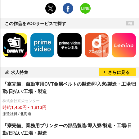
この作品をVODサービスで探す
求人特集
さらに見る
「寮完備」自動車用CVT金属ベルトの製造/即入寮/製造・工場/日
勤/日払い/工場・製造
株式会社京栄センター
時給1,450円～1,813円
派遣社員 / 北海道
「寮完備」業務用プリンターの部品製造/即入寮/製造・工場/日
勤/日払い/工場・製造