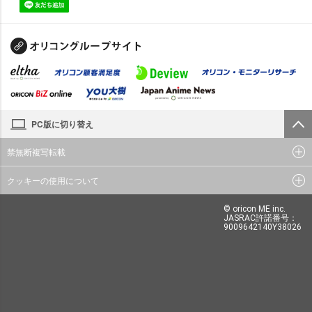
PC版に切り替え
禁無断複写転載
クッキーの使用について
© oricon ME inc.
JASRAC許諾番号：
9009642140Y38026