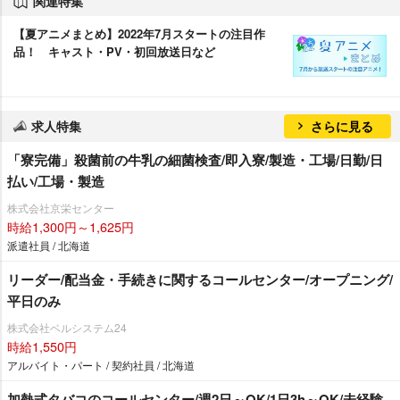
関連特集
【夏アニメまとめ】2022年7月スタートの注目作
品！ キャスト・PV・初回放送日など
求人特集
さらに見る
「寮完備」殺菌前の牛乳の細菌検査/即入寮/製造・工場/日勤/日
払い/工場・製造
株式会社京栄センター
時給1,300円～1,625円
派遣社員 / 北海道
リーダー/配当金・手続きに関するコールセンター/オープニング/
平日のみ
株式会社ベルシステム24
時給1,550円
アルバイト・パート / 契約社員 / 北海道
加熱式タバコのコールセンター/週2日～OK/1日3h～OK/未経験