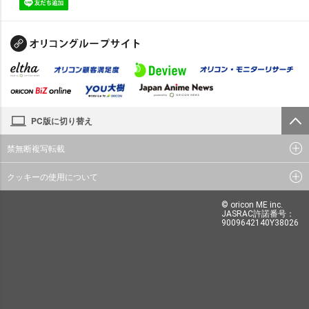
PC版に切り替え
禁無断複写転載
クッキーの使用について
© oricon ME inc.
JASRAC許諾番号：
9009642140Y38026