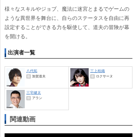
様々なスキルやジョブ、魔法に迷宮とまるでゲームの
ような異世界を舞台に、自らのステータスを自由に再
設定することができる力を駆使して、道夫の冒険が幕
を開ける。
出演者一覧
八代拓
三上枝織
加賀道夫
ロクサーヌ
役
役
三宅健太
アラン
役
関連動画