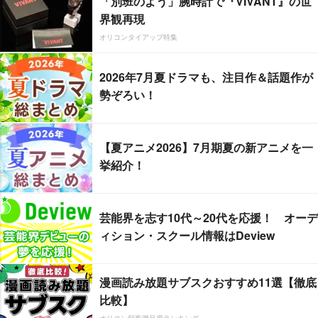
「別班のよう」腕時計で『VIVANT』の世
界観再現
オリコンタイアップ特集
2026年7月夏ドラマも、注目作＆話題作が
勢ぞろい！
【夏アニメ2026】7月期夏の新アニメを一
挙紹介！
芸能界を志す10代～20代を応援！ オーデ
ィション・スクール情報はDeview
漫画読み放題サブスクおすすめ11選【徹底
比較】
オリコン顧客満足度ランキング